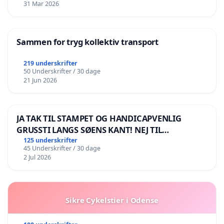
31 Mar 2026
Sammen for tryg kollektiv transport
219 underskrifter
50 Underskrifter / 30 dage
21 Jun 2026
JA TAK TIL STAMPET OG HANDICAPVENLIG
GRUSSTI LANGS SØENS KANT! NEJ TIL
BOARDWALK VÆK FRA SØEN
125 underskrifter
45 Underskrifter / 30 dage
2 Jul 2026
Sikre Cykelstier i Odense