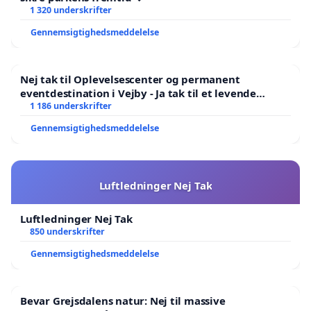
1 320 underskrifter
Gennemsigtighedsmeddelelse
Nej tak til Oplevelsescenter og permanent
eventdestination i Vejby - Ja tak til et levende
lokalområde i balance
1 186 underskrifter
Gennemsigtighedsmeddelelse
Luftledninger Nej Tak
Luftledninger Nej Tak
850 underskrifter
Gennemsigtighedsmeddelelse
Bevar Grejsdalens natur: Nej til massive