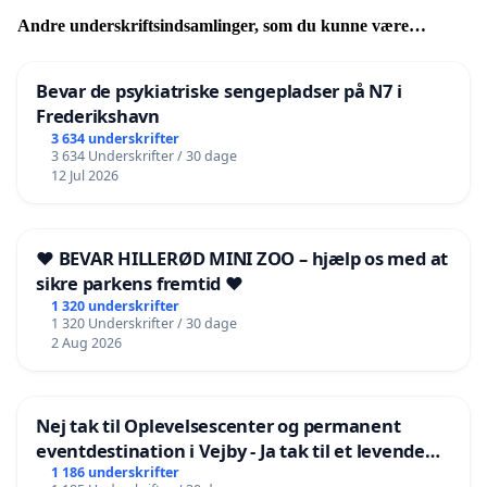
Andre underskriftsindsamlinger, som du kunne være
interesseret i
Bevar de psykiatriske sengepladser på N7 i
Frederikshavn
3 634 underskrifter
3 634 Underskrifter / 30 dage
12 Jul 2026
❤️ BEVAR HILLERØD MINI ZOO – hjælp os med at
sikre parkens fremtid ❤️
1 320 underskrifter
1 320 Underskrifter / 30 dage
2 Aug 2026
Nej tak til Oplevelsescenter og permanent
eventdestination i Vejby - Ja tak til et levende
lokalområde i balance
1 186 underskrifter