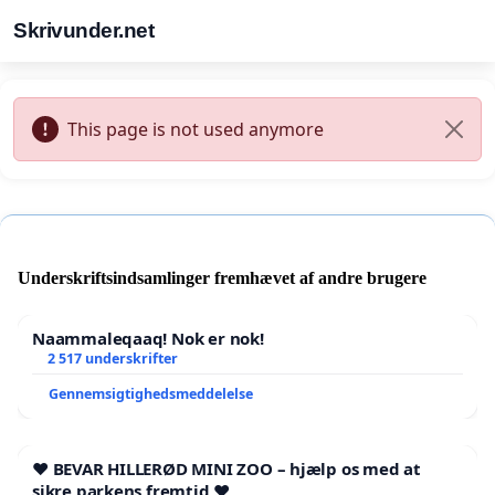
Skrivunder.net
This page is not used anymore
Underskriftsindsamlinger fremhævet af andre brugere
Naammaleqaaq! Nok er nok!
2 517 underskrifter
Gennemsigtighedsmeddelelse
❤️ BEVAR HILLERØD MINI ZOO – hjælp os med at
sikre parkens fremtid ❤️