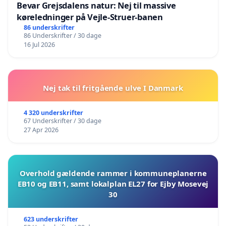
Bevar Grejsdalens natur: Nej til massive
køreledninger på Vejle-Struer-banen
86 underskrifter
86 Underskrifter / 30 dage
16 Jul 2026
Nej tak til fritgående ulve I Danmark
4 320 underskrifter
67 Underskrifter / 30 dage
27 Apr 2026
Overhold gældende rammer i kommuneplanerne
EB10 og EB11, samt lokalplan EL27 for Ejby Mosevej
30
623 underskrifter