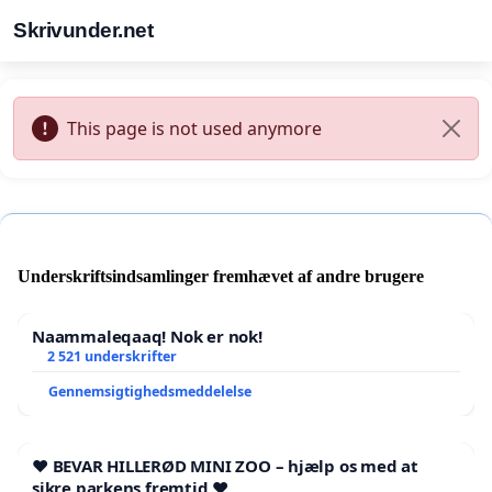
Skrivunder.net
This page is not used anymore
Underskriftsindsamlinger fremhævet af andre brugere
Naammaleqaaq! Nok er nok!
2 521 underskrifter
Gennemsigtighedsmeddelelse
❤️ BEVAR HILLERØD MINI ZOO – hjælp os med at
sikre parkens fremtid ❤️