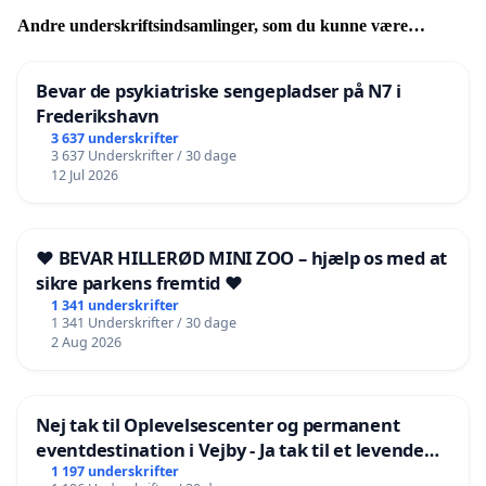
Andre underskriftsindsamlinger, som du kunne være
interesseret i
Bevar de psykiatriske sengepladser på N7 i
Frederikshavn
3 637 underskrifter
3 637 Underskrifter / 30 dage
12 Jul 2026
❤️ BEVAR HILLERØD MINI ZOO – hjælp os med at
sikre parkens fremtid ❤️
1 341 underskrifter
1 341 Underskrifter / 30 dage
2 Aug 2026
Nej tak til Oplevelsescenter og permanent
eventdestination i Vejby - Ja tak til et levende
lokalområde i balance
1 197 underskrifter