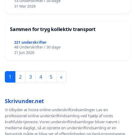
53 Underskrifter / 30 dage
31 Mar 2026
Sammen for tryg kollektiv transport
221 underskrifter
48 Underskrifter / 30 dage
21 Jun 2026
1
2
3
4
5
»
Skrivunder.net
Vi tilbyder at hoste online underskriftindsamlinger. Lav en
professionel online underskriftindsamling ved hjælp af vores
kraftfulde tjeneste. Vores underskriftindsamlinger bliver nævnt i
medierne dagligt, så at oprette en underskriftindsamling er en
fantastisk måde at blive set af offentligheden og beslutningstagere.