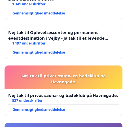
1 341 underskrifter
Gennemsigtighedsmeddelelse
Nej tak til Oplevelsescenter og permanent
eventdestination i Vejby - Ja tak til et levende
lokalområde i balance
1 197 underskrifter
Gennemsigtighedsmeddelelse
Nej tak til privat sauna- og badeklub på
Havnegade.
Nej tak til privat sauna- og badeklub på Havnegade.
537 underskrifter
Gennemsigtighedsmeddelelse