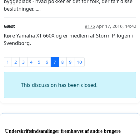
byggeplads - hvad pokker er det for folk, der ta'r disse
beslutninger......
Gæst
#175
Apr 17, 2016, 14:42
Køre Yamaha XT 660X og er medlem af Storm P. logen i
Svendborg.
1
2
3
4
5
6
7
8
9
10
This discussion has been closed.
Underskriftsindsamlinger fremhævet af andre brugere