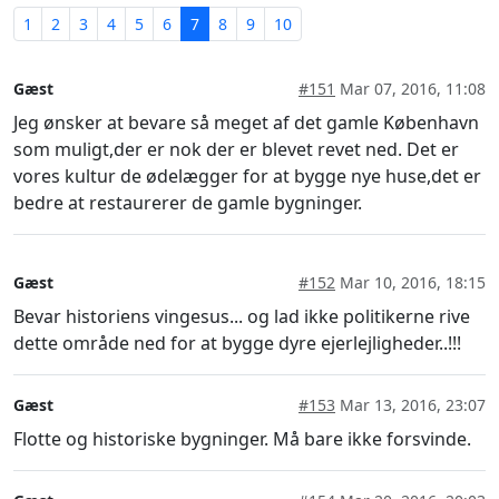
1
2
3
4
5
6
7
8
9
10
Gæst
#151
Mar 07, 2016, 11:08
Jeg ønsker at bevare så meget af det gamle København
som muligt,der er nok der er blevet revet ned. Det er
vores kultur de ødelægger for at bygge nye huse,det er
bedre at restaurerer de gamle bygninger.
Gæst
#152
Mar 10, 2016, 18:15
Bevar historiens vingesus... og lad ikke politikerne rive
dette område ned for at bygge dyre ejerlejligheder..!!!
Gæst
#153
Mar 13, 2016, 23:07
Flotte og historiske bygninger. Må bare ikke forsvinde.