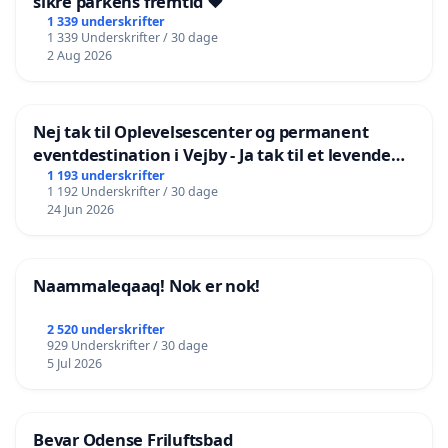
sikre parkens fremtid ❤️
1 339 underskrifter
1 339 Underskrifter / 30 dage
2 Aug 2026
Nej tak til Oplevelsescenter og permanent
eventdestination i Vejby - Ja tak til et levende
lokalområde i balance
1 193 underskrifter
1 192 Underskrifter / 30 dage
24 Jun 2026
Naammaleqaaq! Nok er nok!
2 520 underskrifter
929 Underskrifter / 30 dage
5 Jul 2026
Bevar Odense Friluftsbad