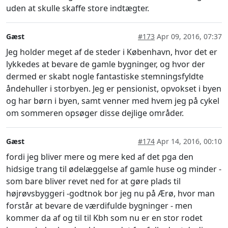
uden at skulle skaffe store indtægter.
Gæst
#173
Apr 09, 2016, 07:37
Jeg holder meget af de steder i København, hvor det er
lykkedes at bevare de gamle bygninger, og hvor der
dermed er skabt nogle fantastiske stemningsfyldte
åndehuller i storbyen. Jeg er pensionist, opvokset i byen
og har børn i byen, samt venner med hvem jeg på cykel
om sommeren opsøger disse dejlige områder.
Gæst
#174
Apr 14, 2016, 00:10
fordi jeg bliver mere og mere ked af det pga den
hidsige trang til ødelæggelse af gamle huse og minder -
som bare bliver revet ned for at gøre plads til
højrøvsbyggeri -godtnok bor jeg nu på Ærø, hvor man
forstår at bevare de værdifulde bygninger - men
kommer da af og til til Kbh som nu er en stor rodet