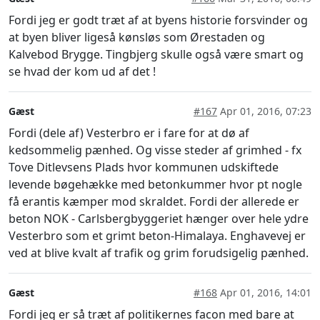
Fordi jeg er godt træt af at byens historie forsvinder og
at byen bliver ligeså kønsløs som Ørestaden og
Kalvebod Brygge. Tingbjerg skulle også være smart og
se hvad der kom ud af det !
Gæst
#167
Apr 01, 2016, 07:23
Fordi (dele af) Vesterbro er i fare for at dø af
kedsommelig pænhed. Og visse steder af grimhed - fx
Tove Ditlevsens Plads hvor kommunen udskiftede
levende bøgehække med betonkummer hvor pt nogle
få erantis kæmper mod skraldet. Fordi der allerede er
beton NOK - Carlsbergbyggeriet hænger over hele ydre
Vesterbro som et grimt beton-Himalaya. Enghavevej er
ved at blive kvalt af trafik og grim forudsigelig pænhed.
Gæst
#168
Apr 01, 2016, 14:01
Fordi jeg er så træt af politikernes facon med bare at