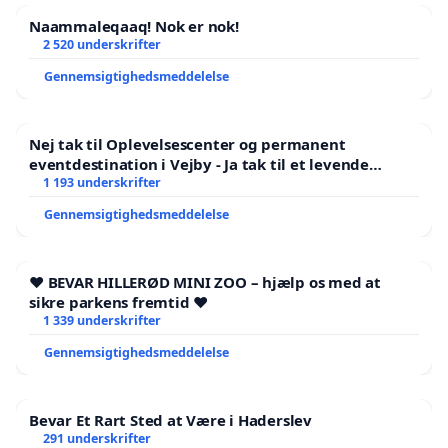
Naammaleqaaq! Nok er nok!
2 520 underskrifter
Gennemsigtighedsmeddelelse
Nej tak til Oplevelsescenter og permanent
eventdestination i Vejby - Ja tak til et levende
lokalområde i balance
1 193 underskrifter
Gennemsigtighedsmeddelelse
❤️ BEVAR HILLERØD MINI ZOO – hjælp os med at
sikre parkens fremtid ❤️
1 339 underskrifter
Gennemsigtighedsmeddelelse
Bevar Et Rart Sted at Være i Haderslev
291 underskrifter