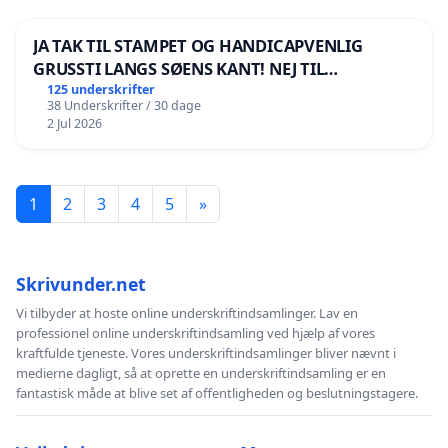
JA TAK TIL STAMPET OG HANDICAPVENLIG
GRUSSTI LANGS SØENS KANT! NEJ TIL
BOARDWALK VÆK FRA SØEN
125 underskrifter
38 Underskrifter / 30 dage
2 Jul 2026
1
2
3
4
5
»
Skrivunder.net
Vi tilbyder at hoste online underskriftindsamlinger. Lav en
professionel online underskriftindsamling ved hjælp af vores
kraftfulde tjeneste. Vores underskriftindsamlinger bliver nævnt i
medierne dagligt, så at oprette en underskriftindsamling er en
fantastisk måde at blive set af offentligheden og beslutningstagere.