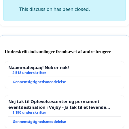
This discussion has been closed.
Underskriftsindsamlinger fremhævet af andre brugere
Naammaleqaaq! Nok er nok!
2 518 underskrifter
Gennemsigtighedsmeddelelse
Nej tak til Oplevelsescenter og permanent
eventdestination i Vejby - Ja tak til et levende
lokalområde i balance
1 190 underskrifter
Gennemsigtighedsmeddelelse