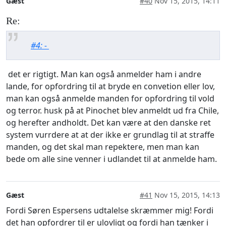
Gæst
#40
Nov 15, 2015, 14:11
Re:
#4: -
det er rigtigt. Man kan også anmelder ham i andre
lande, for opfordring til at bryde en convetion eller lov,
man kan også anmelde manden for opfordring til vold
og terror. husk på at Pinochet blev anmeldt ud fra Chile,
og herefter andholdt. Det kan være at den danske ret
system vurrdere at at der ikke er grundlag til at straffe
manden, og det skal man repektere, men man kan
bede om alle sine venner i udlandet til at anmelde ham.
Gæst
#41
Nov 15, 2015, 14:13
Fordi Søren Espersens udtalelse skræmmer mig! Fordi
det han opfordrer til er ulovligt og fordi han tænker i