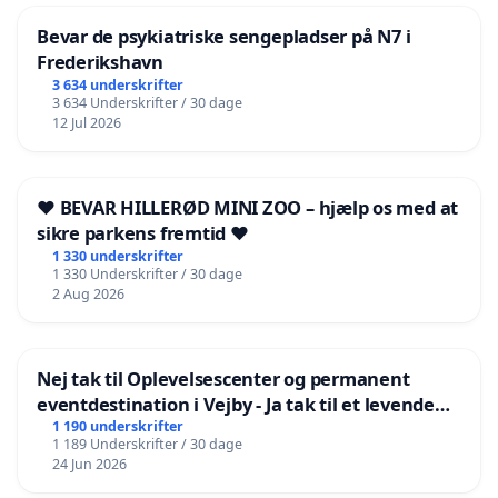
Bevar de psykiatriske sengepladser på N7 i
Frederikshavn
3 634 underskrifter
3 634 Underskrifter / 30 dage
12 Jul 2026
❤️ BEVAR HILLERØD MINI ZOO – hjælp os med at
sikre parkens fremtid ❤️
1 330 underskrifter
1 330 Underskrifter / 30 dage
2 Aug 2026
Nej tak til Oplevelsescenter og permanent
eventdestination i Vejby - Ja tak til et levende
lokalområde i balance
1 190 underskrifter
1 189 Underskrifter / 30 dage
24 Jun 2026