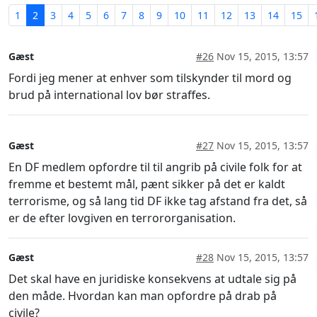
1
2
3
4
5
6
7
8
9
10
11
12
13
14
15
Gæst
#26
Nov 15, 2015, 13:57
Fordi jeg mener at enhver som tilskynder til mord og
brud på international lov bør straffes.
Gæst
#27
Nov 15, 2015, 13:57
En DF medlem opfordre til til angrib på civile folk for at
fremme et bestemt mål, pænt sikker på det er kaldt
terrorisme, og så lang tid DF ikke tag afstand fra det, så
er de efter lovgiven en terrororganisation.
Gæst
#28
Nov 15, 2015, 13:57
Det skal have en juridiske konsekvens at udtale sig på
den måde. Hvordan kan man opfordre på drab på
civile?