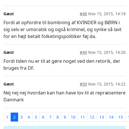
Gæst
#48
Nov 15, 2015, 14:19
Fordi at opfordre til bombning af KVINDER og BØRN i
sig selv er umoralsk og også kriminel, og synke så lavt
for en højt betalt folketingspolitiker føj da.
Gæst
#49
Nov 15, 2015, 14:20
Fordi tiden nu er til at gøre noget ved den retorik, der
bruges fra DF.
Gæst
#50
Nov 15, 2015, 14:22
Nej nej nej hvordan kan han have lov til at repræsentere
Danmark
1
2
3
4
5
6
7
8
9
10
11
12
13
14
15