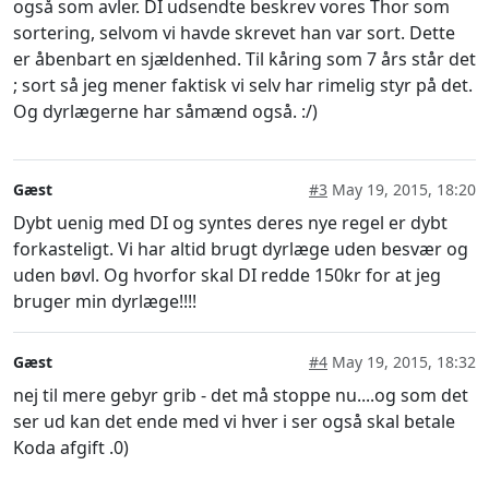
også som avler. DI udsendte beskrev vores Thor som
sortering, selvom vi havde skrevet han var sort. Dette
er åbenbart en sjældenhed. Til kåring som 7 års står det
; sort så jeg mener faktisk vi selv har rimelig styr på det.
Og dyrlægerne har såmænd også. :/)
Gæst
#3
May 19, 2015, 18:20
Dybt uenig med DI og syntes deres nye regel er dybt
forkasteligt. Vi har altid brugt dyrlæge uden besvær og
uden bøvl. Og hvorfor skal DI redde 150kr for at jeg
bruger min dyrlæge!!!!
Gæst
#4
May 19, 2015, 18:32
nej til mere gebyr grib - det må stoppe nu....og som det
ser ud kan det ende med vi hver i ser også skal betale
Koda afgift .0)