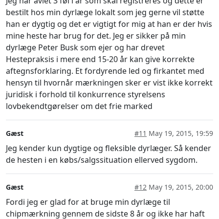
Jeg har avlet 3 føl i år som skal registreres og dette er
bestilt hos min dyrlæge lokalt som jeg gerne vil støtte
han er dygtig og det er vigtigt for mig at han er der hvis
mine heste har brug for det. Jeg er sikker på min
dyrlæge Peter Busk som ejer og har drevet
Hestepraksis i mere end 15-20 år kan give korrekte
aftegnsforklaring. Et fordyrende led og firkantet med
hensyn til hvornår mærkningen sker er vist ikke korrekt
juridisk i forhold til konkurrence styrelsens
lovbekendtgørelser om det frie marked
Gæst
#11
May 19, 2015, 19:59
Jeg kender kun dygtige og fleksible dyrlæger. Så kender
de hesten i en købs/salgssituation ellerved sygdom.
Gæst
#12
May 19, 2015, 20:00
Fordi jeg er glad for at bruge min dyrlæge til
chipmærkning gennem de sidste 8 år og ikke har haft