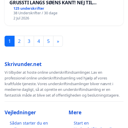
GRUSSTI LANGS SØENS KANT! NEJ TIL
BOARDWALK VÆK FRA SØEN
125 underskrifter
38 Underskrifter / 30 dage
2 Jul 2026
1
2
3
4
5
»
Skrivunder.net
Vi tilbyder at hoste online underskriftindsamlinger. Lav en
professionel online underskriftindsamling ved hjælp af vores
kraftfulde tjeneste. Vores underskriftindsamlinger bliver nævnt i
medierne dagligt, så at oprette en underskriftindsamling er en
fantastisk måde at blive set af offentligheden og beslutningstagere.
Vejledninger
Mere
Sådan starter du en
Start en