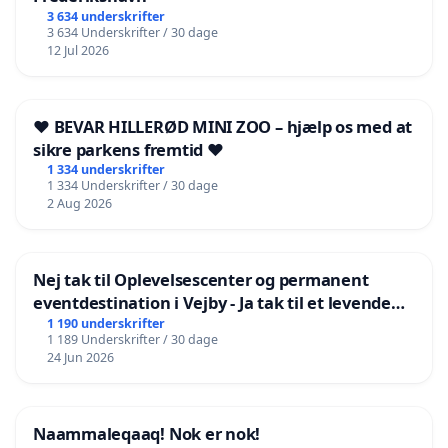
3 634 underskrifter
3 634 Underskrifter / 30 dage
12 Jul 2026
❤️ BEVAR HILLERØD MINI ZOO – hjælp os med at
sikre parkens fremtid ❤️
1 334 underskrifter
1 334 Underskrifter / 30 dage
2 Aug 2026
Nej tak til Oplevelsescenter og permanent
eventdestination i Vejby - Ja tak til et levende
lokalområde i balance
1 190 underskrifter
1 189 Underskrifter / 30 dage
24 Jun 2026
Naammaleqaaq! Nok er nok!