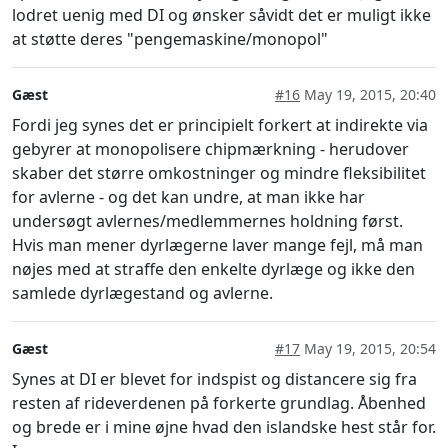
lodret uenig med DI og ønsker såvidt det er muligt ikke
at støtte deres "pengemaskine/monopol"
Gæst
#16
May 19, 2015, 20:40
Fordi jeg synes det er principielt forkert at indirekte via
gebyrer at monopolisere chipmærkning - herudover
skaber det større omkostninger og mindre fleksibilitet
for avlerne - og det kan undre, at man ikke har
undersøgt avlernes/medlemmernes holdning først.
Hvis man mener dyrlægerne laver mange fejl, må man
nøjes med at straffe den enkelte dyrlæge og ikke den
samlede dyrlægestand og avlerne.
Gæst
#17
May 19, 2015, 20:54
Synes at DI er blevet for indspist og distancere sig fra
resten af rideverdenen på forkerte grundlag. Åbenhed
og brede er i mine øjne hvad den islandske hest står for.