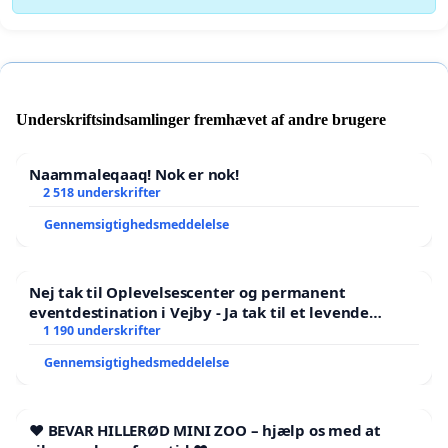
Underskriftsindsamlinger fremhævet af andre brugere
Naammaleqaaq! Nok er nok!
2 518 underskrifter
Gennemsigtighedsmeddelelse
Nej tak til Oplevelsescenter og permanent
eventdestination i Vejby - Ja tak til et levende
lokalområde i balance
1 190 underskrifter
Gennemsigtighedsmeddelelse
❤️ BEVAR HILLERØD MINI ZOO – hjælp os med at