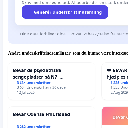
Skriv med dine egne ord. AI udarbejder en stærk under
Generér underskriftindsamling
Dine data forbliver dine
Privatlivsbeskyttelse fra start
Andre underskriftsindsamlinger, som du kunne være interesse
Bevar de psykiatriske
❤️ BEVAR
sengepladser på N7 i
hjælp os 
Frederikshavn
fremtid ❤
3 634 underskrifter
1 335 und
3 634 Underskrifter / 30 dage
1 335 Unde
12 Jul 2026
2 Aug 202
Bevar Odense Friluftsbad
Bevar G
3 282 underskrifter