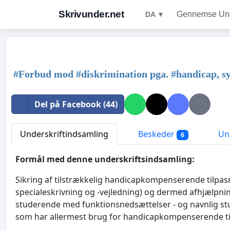
Skrivunder.net
Gennemse Unde
DA ▼
#Forbud mod #diskrimination pga. #handicap, sy
Del på Facebook (44)
Underskriftindsamling
Beskeder
Und
6
Formål med denne underskriftsindsamling:
Sikring af tilstrækkelig handicapkompenserende tilpasn
specialeskrivning og -vejledning) og dermed afhjælpning
studerende med funktionsnedsættelser - og navnlig st
som har allermest brug for handicapkompenserende ti