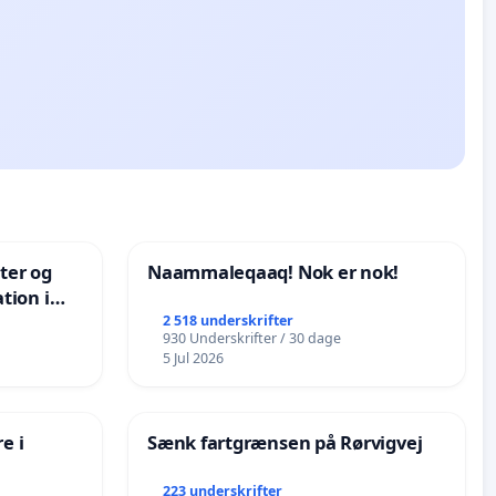
nter og
Naammaleqaaq! Nok er nok!
tion i
de
2 518 underskrifter
930 Underskrifter / 30 dage
5 Jul 2026
e i
Sænk fartgrænsen på Rørvigvej
223 underskrifter