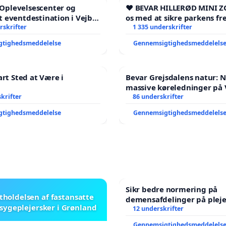
andlet, til stor skade for de funktionsnedsatte
l Oplevelsescenter og
❤️ BEVAR HILLERØD MINI Z
 eventdestination i Vejby
os med at sikre parkens fr
l et levende lokalområde i
rskrifter
1 335 underskrifter
gtighedsmeddelelse
Gennemsigtighedsmeddelels
art Sted at Være i
Bevar Grejsdalens natur: Ne
massive køreledninger på 
krifter
Struer-banen
86 underskrifter
gtighedsmeddelelse
Gennemsigtighedsmeddelels
aget også på Folketingets nye hjemmeside for
 10 medstillere.
tøtter et borgerforslag, kan det blive fremsat i
Sikr bedre normering på
stholdelsen af fastansatte
demensafdelinger på plej
et på det link, som du modtager i din bekræftelsesmail!
sygeplejersker i Grønland
12 underskrifter
t dig med en e-mail-adresse, der ikke er gyldig (du kan
Gennemsigtighedsmeddelels