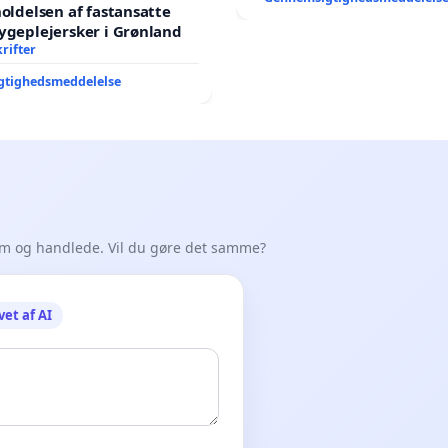
holdelsen af fastansatte
prøve at underskrive igen med en gyldig e-mail-adresse.
ygeplejersker i Grønland
rifter
gtighedsmeddelelse
ol #etværdigtliv #dkpol
ning #menneskeret #konvention
em og handlede. Vil du gøre det samme?
vet af AI