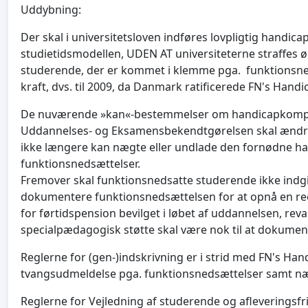
Uddybning:
Der skal i universitetsloven indføres lovpligtig handi
studietidsmodellen, UDEN AT universiteterne straffes ø
studerende, der er kommet i klemme pga. funktionsned
kraft, dvs. til 2009, da Danmark ratificerede FN's Han
De nuværende »kan«-bestemmelser om handicapkompe
Uddannelses- og Eksamensbekendtgørelsen skal ændres 
ikke længere kan nægte eller undlade den fornødne h
funktionsnedsættelser.
Fremover skal funktionsnedsatte studerende ikke ind
dokumentere funktionsnedsættelsen for at opnå en re
for førtidspension bevilget i løbet af uddannelsen, reva
specialpædagogisk støtte skal være nok til at dokume
Reglerne for (gen-)indskrivning er i strid med FN's Ha
tvangsudmeldelse pga. funktionsnedsættelser samt næg
Reglerne for Vejledning af studerende og afleveringsfri