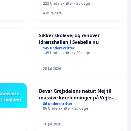
223 Underskrifter / 30 dage
4 Aug 2026
Sikker skolevej og renover
idrætshallen i Svebølle nu
145 underskrifter
145 Underskrifter / 30 dage
20 Jul 2026
Bevar Grejsdalens natur: Nej til
stansatte
massive køreledninger på Vejle-
i Grønland
Struer-banen
86 underskrifter
86 Underskrifter / 30 dage
16 Jul 2026