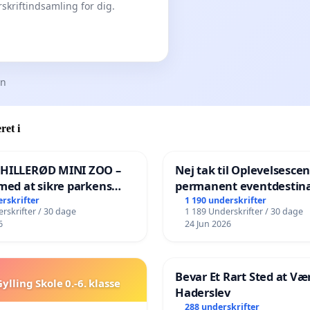
skriftindsamling for dig.
en
ret i
 HILLERØD MINI ZOO –
Nej tak til Oplevelsesce
med at sikre parkens
permanent eventdestina
️
Vejby - Ja tak til et leven
erskrifter
1 190 underskrifter
rskrifter / 30 dage
1 189 Underskrifter / 30 dage
lokalområde i balance
6
24 Jun 2026
Bevar Et Rart Sted at Vær
ylling Skole 0.-6. klasse
Haderslev
288 underskrifter