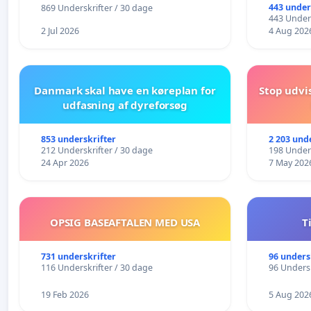
443 under
869 Underskrifter / 30 dage
443 Unders
2 Jul 2026
4 Aug 202
Danmark skal have en køreplan for
Stop udvi
udfasning af dyreforsøg
853 underskrifter
2 203 und
212 Underskrifter / 30 dage
198 Unders
24 Apr 2026
7 May 202
OPSIG BASEAFTALEN MED USA
T
731 underskrifter
96 unders
116 Underskrifter / 30 dage
96 Undersk
19 Feb 2026
5 Aug 202