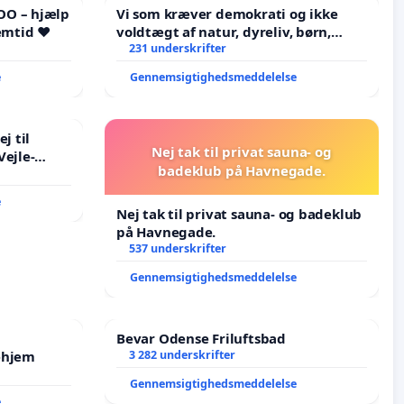
OO – hjælp
Vi som kræver demokrati og ikke
emtid ❤️
voldtægt af natur, dyreliv, børn,
unge Borgene har sagt NEJ i mange
231 underskrifter
år. Der er
e
Gennemsigtighedsmeddelelse
j til
Nej tak til privat sauna- og
Vejle-
badeklub på Havnegade.
e
Nej tak til privat sauna- og badeklub
på Havnegade.
537 underskrifter
Gennemsigtighedsmeddelelse
Bevar Odense Friluftsbad
ehjem
3 282 underskrifter
Gennemsigtighedsmeddelelse
e