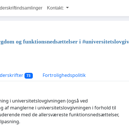
rskriftindsamlinger
Kontakt:
gdom og funktionsnedsættelser i #universitetslovgi
erskrifter
Fortrolighedspolitik
73
ing i universitetslovgivningen (også ved
 af manglerne i universitetslovgivningen i forhold til
uderende med de allersværeste funktionsnedsættelser,
lpasning.