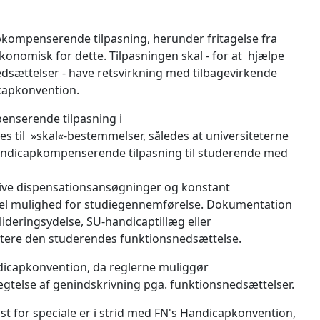
capkompenserende tilpasning, herunder fritagelse fra
konomisk for dette. Tilpasningen skal - for at hjælpe
sættelser - have retsvirkning med tilbagevirkende
dicapkonvention.
nserende tilpasning i
til »skal«-bestemmelser, således at universiteterne
andicapkompenserende tilpasning til studerende med
give dispensationsansøgninger og konstant
el mulighed for studiegennemførelse. Dokumentation
lideringsydelse, SU-handicaptillæg eller
ntere den studerendes funktionsnedsættelse.
ndicapkonvention, da reglerne muliggør
telse af genindskrivning pga. funktionsnedsættelser.
st for speciale er i strid med FN's Handicapkonvention,