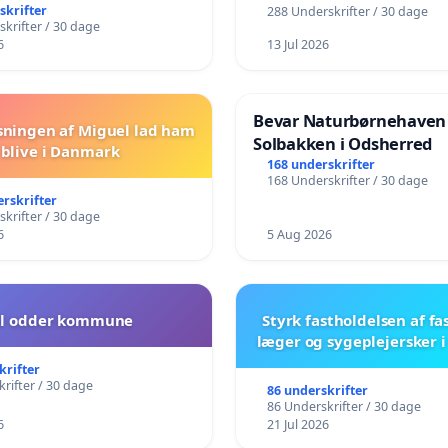
skrifter
288 Underskrifter / 30 dage
krifter / 30 dage
6
13 Jul 2026
Bevar Naturbørnehaven
sningen af Miguel lad ham
Solbakken i Odsherred
blive i Danmark
168 underskrifter
168 Underskrifter / 30 dage
erskrifter
krifter / 30 dage
6
5 Aug 2026
il odder kommune
Styrk fastholdelsen af fa
læger og sygeplejersker 
krifter
rifter / 30 dage
86 underskrifter
86 Underskrifter / 30 dage
6
21 Jul 2026