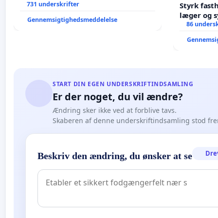
731 underskrifter
Styrk fast
have skrevet adressen forkert). I så fald må du gerne 
læger og s
Gennemsigtighedsmeddelelse
86 undersk
Gennemsi
#diskrimination #handicap #forbud #menneskeret #dkp
START DIN EGEN UNDERSKRIFTINDSAMLING
#uddpol #Handicapkonvention #CRPD #dkudd #tilpas
Er der noget, du vil ændre?
#diskriminationsforbud
Ændring sker ikke ved at forblive tavs.
Skaberen af denne underskriftindsamling stod fr
Dre
Beskriv den ændring, du ønsker at se