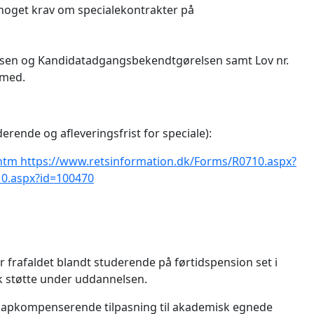
r noget krav om specialekontrakter på
en og Kandidatadgangsbekendtgørelsen samt Lov nr.
rmed.
derende og afleveringsfrist for speciale):
.htm
https://www.retsinformation.dk/Forms/R0710.aspx?
10.aspx?id=100470
r frafaldet blandt studerende på førtidspension set i
k støtte under uddannelsen.
icapkompenserende tilpasning til akademisk egnede