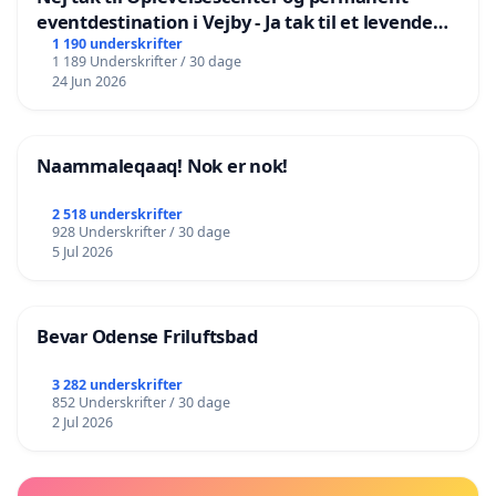
eventdestination i Vejby - Ja tak til et levende
lokalområde i balance
1 190 underskrifter
1 189 Underskrifter / 30 dage
24 Jun 2026
Naammaleqaaq! Nok er nok!
2 518 underskrifter
928 Underskrifter / 30 dage
5 Jul 2026
Bevar Odense Friluftsbad
3 282 underskrifter
852 Underskrifter / 30 dage
2 Jul 2026