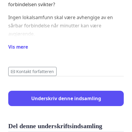
forbindelsen svikter?
Ingen lokalsamfunn skal være avhengige av en
sårbar forbindelse når minutter kan være
avgjørende.
En bro mellom Ågskaret og Forøy vil:
Vis mere
Sikre trygg og stabil framkommelighet hele
døgnet, hele året.
Kontakt forfatteren
Styrke beredskapen ved ulykker, sykdom og
kriser.
Gi innbyggerne den forutsigbarheten de
fortjener.
Underskriv denne indsamling
Legge til rette for vekst, bosetting og
næringsutvikling.
Knytte lokalsamfunnene sterkere sammen og
sikre fremtidig utvikling i regionen.
Del denne underskriftsindsamling