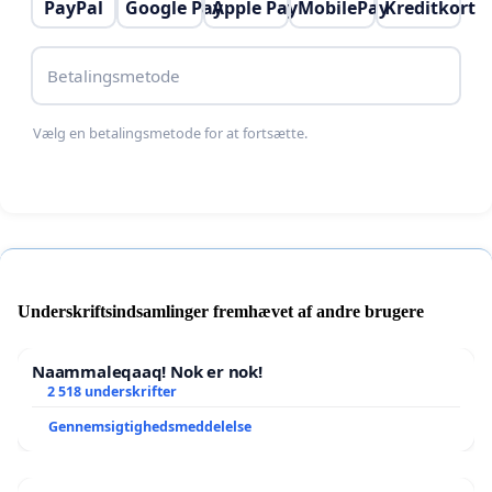
PayPal
Google Pay
Apple Pay
MobilePay
Kreditkort
Betalingsmetode
Vælg en betalingsmetode for at fortsætte.
Underskriftsindsamlinger fremhævet af andre brugere
Naammaleqaaq! Nok er nok!
2 518 underskrifter
Gennemsigtighedsmeddelelse