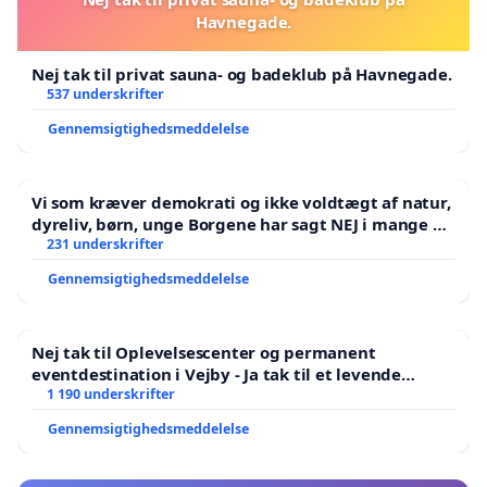
Havnegade.
Nej tak til privat sauna- og badeklub på Havnegade.
537 underskrifter
Gennemsigtighedsmeddelelse
Vi som kræver demokrati og ikke voldtægt af natur,
dyreliv, børn, unge Borgene har sagt NEJ i mange år.
Der er
231 underskrifter
Gennemsigtighedsmeddelelse
Nej tak til Oplevelsescenter og permanent
eventdestination i Vejby - Ja tak til et levende
lokalområde i balance
1 190 underskrifter
Gennemsigtighedsmeddelelse