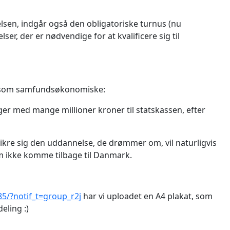
elsen, indgår også den obligatoriske turnus (nu
r, der er nødvendige for at kvalificere sig til
e som samfundsøkonomiske:
ger med mange millioner kroner til statskassen, efter
 sikre sig den uddannelse, de drømmer om, vil naturligvis
m ikke komme tilbage til Danmark.
/?notif_t=group_r2j
har vi uploadet en A4 plakat, som
eling :)