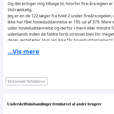
Og det bringer mig tilbage til, hvorfor fire-årsreglen er
tilstrækkelig.
Jeg er en de 122 læger fra hold 2 under fireårsregelen, 
ikke har fået hoveduddannelse er 195 ud af 379. Mere en
uden hoveduddannelse og derfor i mere eller mindre fare
udenlands inden de faldte fordi stresset blev for mege
deres ægtefæller. Hvis jeg ikke får hoveduddannelse ti
sker der så? Vælger jeg at søge en stilling i børne-ungd
...Vis mere
være kede af. Jeg ville ikke kunne mønstre hverken talen
ungepsykiatere, der nødigt ville komme over til mig i a
mening, en endog meget stor forskel på de enkelte specia
noget de ikke har talent for.
Så, hvad gør jeg, hvis jeg falder? Jeg tager udenlands. S
Kontakt forfatteren
med. Og sådan ville det være i mange familier. Danmar
ægtefælle/partner og evt børn for, hvis man først bliver
det være man bliver hængende.
Underskriftsindsamlinger fremhævet af andre brugere
Herudover mister man skatteindtægter og uddannelsesud
menneskelige, økonomiske og kvalitetsmæssige tab f