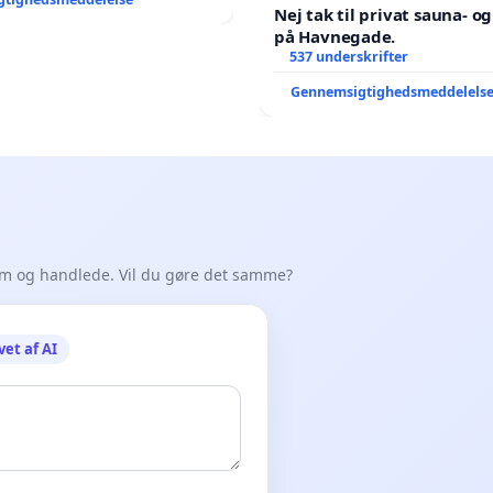
Nej tak til privat sauna- o
på Havnegade.
537 underskrifter
Gennemsigtighedsmeddelels
em og handlede. Vil du gøre det samme?
vet af AI