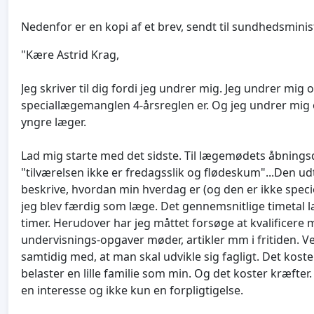
Nedenfor er en kopi af et brev, sendt til sundhedsministe
"Kære Astrid Krag,
Jeg skriver til dig fordi jeg undrer mig. Jeg undrer mig 
speciallægemanglen 4-årsreglen er. Og jeg undrer mig 
yngre læger.
Lad mig starte med det sidste. Til lægemødets åbningsd
"tilværelsen ikke er fredagsslik og flødeskum"...Den udtale
beskrive, hvordan min hverdag er (og den er ikke specie
jeg blev færdig som læge. Det gennemsnitlige timetal l
timer. Herudover har jeg måttet forsøge at kvalificere 
undervisnings-opgaver møder, artikler mm i fritiden. V
samtidig med, at man skal udvikle sig fagligt. Det koste
belaster en lille familie som min. Og det koster kræfte
en interesse og ikke kun en forpligtigelse.