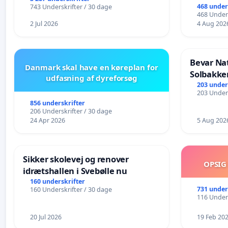
468 under
743 Underskrifter / 30 dage
468 Unders
2 Jul 2026
4 Aug 202
Bevar Na
Danmark skal have en køreplan for
Solbakke
udfasning af dyreforsøg
203 under
203 Unders
856 underskrifter
206 Underskrifter / 30 dage
24 Apr 2026
5 Aug 202
Sikker skolevej og renover
OPSIG
idrætshallen i Svebølle nu
160 underskrifter
731 under
160 Underskrifter / 30 dage
116 Unders
20 Jul 2026
19 Feb 20