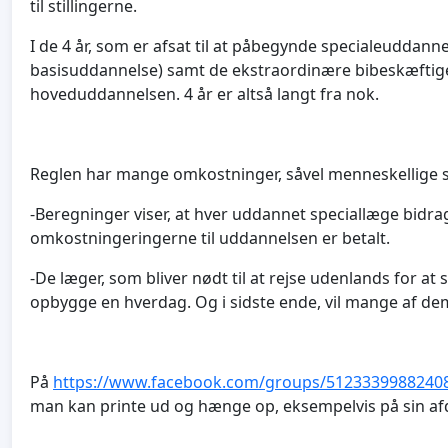
til stillingerne.
I de 4 år, som er afsat til at påbegynde specialeuddann
basisuddannelse) samt de ekstraordinære bibeskæftigelse
hoveduddannelsen. 4 år er altså langt fra nok.
Reglen har mange omkostninger, såvel menneskellig
-Beregninger viser, at hver uddannet speciallæge bidra
omkostningeringerne til uddannelsen er betalt.
-De læger, som bliver nødt til at rejse udenlands for at
opbygge en hverdag. Og i sidste ende, vil mange af de
På
https://www.facebook.com/groups/512333998824085
man kan printe ud og hænge op, eksempelvis på sin afd