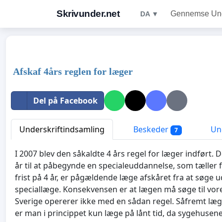
Skrivunder.net
Gennemse Unde
DA ▼
Afskaf 4års reglen for læger
Del på Facebook
Underskriftindsamling
Beskeder
Und
7
I 2007 blev den såkaldte 4 års regel for læger indført. 
år til at påbegynde en specialeuddannelse, som tæller
frist på 4 år, er pågældende læge afskåret fra at søge u
speciallæge. Konsekvensen er at lægen må søge til vor
Sverige opererer ikke med en sådan regel. Såfremt læg
er man i princippet kun læge på lånt tid, da sygehusene