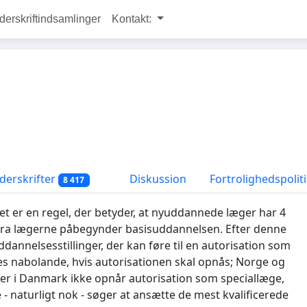
rskriftindsamlinger
Kontakt:
erskrifter
Diskussion
Fortrolighedspolit
8 417
Det er en regel, der betyder, at nyuddannede læger har 4
 fra lægerne påbegynder basisuddannelsen. Efter denne
ddannelsesstillinger, der kan føre til en autorisation som
es nabolande, hvis autorisationen skal opnås; Norge og
er i Danmark ikke opnår autorisation som speciallæge,
 - naturligt nok - søger at ansætte de mest kvalificerede