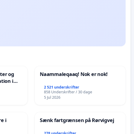
nter og
Naammaleqaaq! Nok er nok!
tion i
de
2 521 underskrifter
858 Underskrifter / 30 dage
5 Jul 2026
e i
Sænk fartgrænsen på Rørvigvej
278 underskrifter