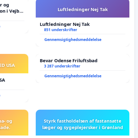
er og
Luftledninger Nej Tak
on i Vejby
lområde i
Luftledninger Nej Tak
e
851 underskrifter
Gennemsigtighedsmeddelelse
Bevar Odense Friluftsbad
ED USA
3 287 underskrifter
Gennemsigtighedsmeddelelse
SA
e
na- og
Styrk fastholdelsen af fastansatte
ade.
læger og sygeplejersker i Grønland