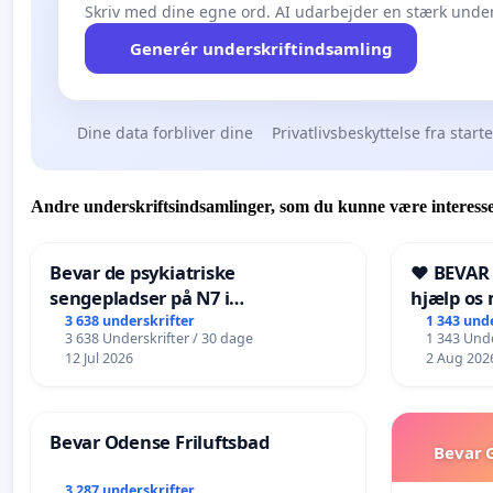
Skriv med dine egne ord. AI udarbejder en stærk under
Generér underskriftindsamling
Dine data forbliver dine
Privatlivsbeskyttelse fra start
Andre underskriftsindsamlinger, som du kunne være interesse
Bevar de psykiatriske
❤️ BEVAR
sengepladser på N7 i
hjælp os 
Frederikshavn
fremtid ❤
3 638 underskrifter
1 343 und
3 638 Underskrifter / 30 dage
1 343 Unde
12 Jul 2026
2 Aug 202
Bevar Odense Friluftsbad
Bevar G
3 287 underskrifter