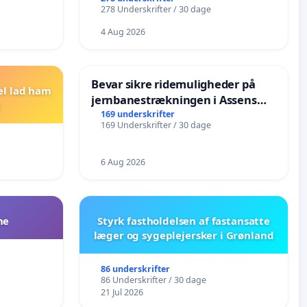
278 Underskrifter / 30 dage
4 Aug 2026
Bevar sikre ridemuligheder på
el lad ham
jernbanestrækningen i Assens
Kommune
169 underskrifter
169 Underskrifter / 30 dage
6 Aug 2026
ne
Styrk fastholdelsen af fastansatte
læger og sygeplejersker i Grønland
86 underskrifter
86 Underskrifter / 30 dage
21 Jul 2026