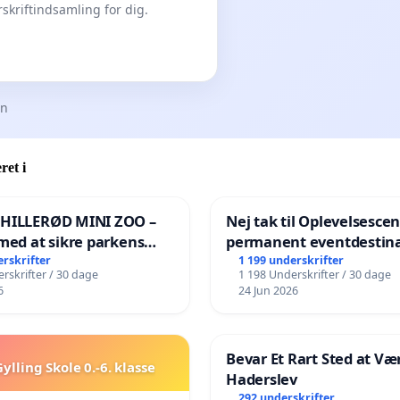
skriftindsamling for dig.
en
ret i
 HILLERØD MINI ZOO –
Nej tak til Oplevelsesce
med at sikre parkens
permanent eventdestina
️
Vejby - Ja tak til et leven
erskrifter
1 199 underskrifter
rskrifter / 30 dage
1 198 Underskrifter / 30 dage
lokalområde i balance
6
24 Jun 2026
Bevar Et Rart Sted at Vær
ylling Skole 0.-6. klasse
Haderslev
292 underskrifter