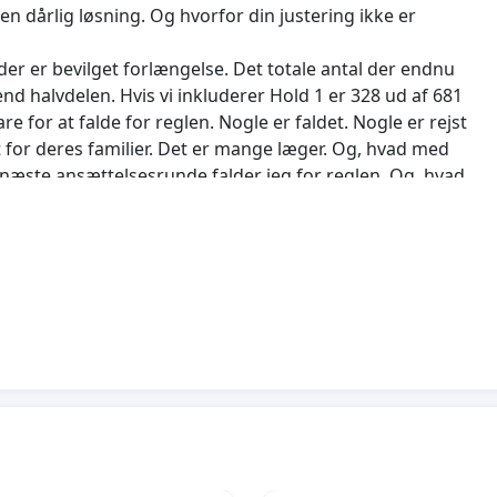
 en dårlig løsning. Og hvorfor din justering ikke er
der er bevilget forlængelse. Det totale antal der endnu
d halvdelen. Hvis vi inkluderer Hold 1 er 328 ud af 681
 for at falde for reglen. Nogle er faldet. Nogle er rejst
t for deres familier. Det er mange læger. Og, hvad med
l næste ansættelsesrunde falder jeg for reglen. Og, hvad
omspsykiatri? Nej. Og det tror jeg også psykiatrien ville
t eller interesse. Og jeg tror, at der er mange børne-
næstesien. Der er, trods en tidligere Sundhedsministers
ler og det ville være en dårlig løsning at sætte folk til
verige/Norge eller noget tredje. Og min familie vil tage
k mister ikke kun en læge, men også lægens
 etableret som familie med et arbejdsliv til begge kan
gifter, når læger rejser. Så samlet set er der
or Sundhedsvæsnet og samfundet. Men, hvad med