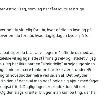
r Astrid Krag, som jeg har fået lov til at bruge.
over om du virkelig forstår, hvor dårlig en løsning på
over om du forstår, hvad dagligdagen byder på for
ebat siger du bl.a., at vi læger må af
finde os med, at
lse vil jeg lige lade stå for sig selv og i stedet vil jeg
l). Jeg har ikke haft en "almindelig" arbejdsuge siden
agt i min primære funktion har ikke været under 45
mig til hoveduddannelse ved siden af. Det betyder
ed siden af det skal man også holde sig ajour med faget
r også fritid. Dagligdagen er produktion. Alt det
r. Og den slags kræfter bruger man kun på ting, der har