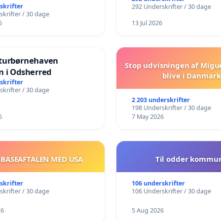
skrifter
292 Underskrifter / 30 dage
krifter / 30 dage
6
13 Jul 2026
turbørnehaven
Stop udvisningen af Migu
n i Odsherred
blive i Danmark
skrifter
krifter / 30 dage
2 203 underskrifter
198 Underskrifter / 30 dage
6
7 May 2026
 BASEAFTALEN MED USA
Til odder kommu
skrifter
106 underskrifter
krifter / 30 dage
106 Underskrifter / 30 dage
26
5 Aug 2026