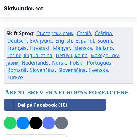
Skrivunder.net
Skift Sprog
:
български език
,
Català
,
Čeština
,
Deutsch
,
Ελληνικά
,
English
,
Español
,
Suomi
,
Français
,
Hrvatski
,
Magyar
,
Íslenska
,
Italiano
,
Latine, lingua latina
,
Lietuvių kalba
,
македонски
јазик
,
Nederlands
,
Norsk
,
Polski
,
Português
,
Română
,
Slovenčina
,
Slovenščina
,
Svenska
,
Türkçe
ÅBENT BREV FRA EUROPAS FORFATTERE
Del på Facebook (10)