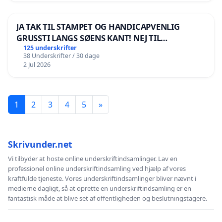
JA TAK TIL STAMPET OG HANDICAPVENLIG
GRUSSTI LANGS SØENS KANT! NEJ TIL
BOARDWALK VÆK FRA SØEN
125 underskrifter
38 Underskrifter / 30 dage
2 Jul 2026
1
2
3
4
5
»
Skrivunder.net
Vi tilbyder at hoste online underskriftindsamlinger. Lav en
professionel online underskriftindsamling ved hjælp af vores
kraftfulde tjeneste. Vores underskriftindsamlinger bliver nævnt i
medierne dagligt, så at oprette en underskriftindsamling er en
fantastisk måde at blive set af offentligheden og beslutningstagere.