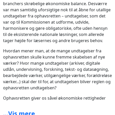
branchers skrøbelige økonomiske balance. Desværre
var man samtidig uforsigtige nok til at åbne for utallige
undtagelser fra ophavsretten – undtagelser, som det
var op til Kommissionen at udforme, udvide,
harmonisere og gøre obligatoriske, ofte uden hensyn
til de eksisterende nationale løsninger, som allerede
tager højde for læsernes og andre brugeres behov.
Hvordan mener man, at de mange undtagelser fra
ophavsretten skulle kunne fremme skabelsen af nye
værker? Hvor mange undtagelser (arkiver, digitale
udlån, undervisning, forskning, tekst- og datasøgning,
bearbejdede værker, utilgængelige værker, forældreløse
værker...) skal der til for, at undtagelsen bliver reglen og
ophavsretten undtagelsen?
Ophavsretten giver os såvel økonomiske rettigheder
som ideelle rettigheder til de værker, vi skaber, og
derfor er den af afgørende betydning for os.
...Vis mere