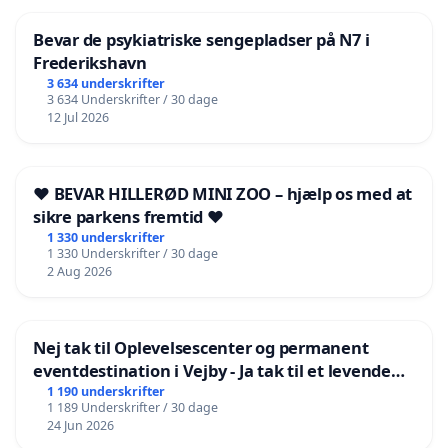
Bevar de psykiatriske sengepladser på N7 i
Frederikshavn
3 634 underskrifter
3 634 Underskrifter / 30 dage
12 Jul 2026
❤️ BEVAR HILLERØD MINI ZOO – hjælp os med at
sikre parkens fremtid ❤️
1 330 underskrifter
1 330 Underskrifter / 30 dage
2 Aug 2026
Nej tak til Oplevelsescenter og permanent
eventdestination i Vejby - Ja tak til et levende
lokalområde i balance
1 190 underskrifter
1 189 Underskrifter / 30 dage
24 Jun 2026