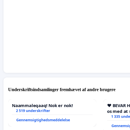
Underskriftsindsamlinger fremhævet af andre brugere
Naammaleqaaq! Nok er nok!
❤️ BEVAR 
2 519 underskrifter
os med at 
1 335 unde
Gennemsigtighedsmeddelelse
Gennemsi