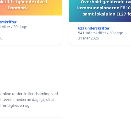
ak til fritgående ulve I
Overhold gældende r
Danmark
kommuneplanerne EB10 
samt lokalplan EL27 fo
Mosevej 30
erskrifter
rifter / 30 dage
623 underskrifter
54 Underskrifter / 30 dage
26
31 Mar 2026
l online underskriftindsamling ved
 nævnt i medierne dagligt, så at
 offentligheden og