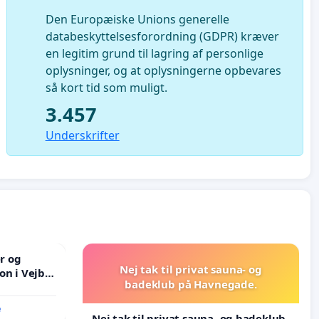
Den Europæiske Unions generelle
databeskyttelsesforordning (GDPR) kræver
en legitim grund til lagring af personlige
oplysninger, og at oplysningerne opbevares
så kort tid som muligt.
3.457
Underskrifter
er og
Nej tak til privat sauna- og
on i Vejby
badeklub på Havnegade.
lområde i
e
Nej tak til privat sauna- og badeklub