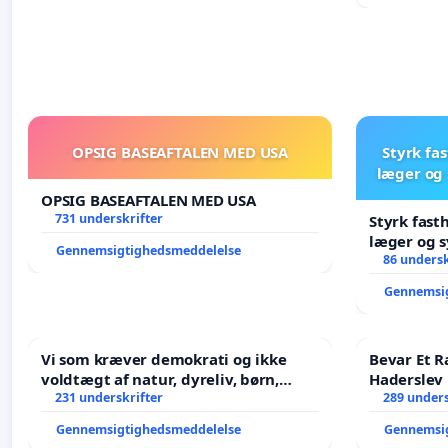
OPSIG BASEAFTALEN MED USA
Styrk fa
læger og 
OPSIG BASEAFTALEN MED USA
731 underskrifter
Styrk fast
læger og s
Gennemsigtighedsmeddelelse
86 undersk
Gennemsi
Vi som kræver demokrati og ikke
Bevar Et R
voldtægt af natur, dyreliv, børn,
Haderslev
unge Borgene har sagt NEJ i mange
231 underskrifter
289 unders
år. Der er
Gennemsigtighedsmeddelelse
Gennemsi