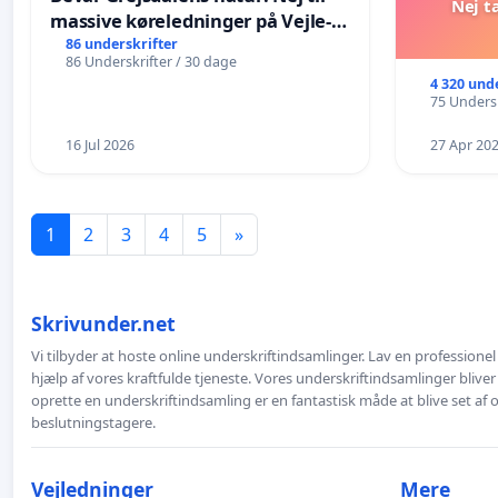
Nej t
massive køreledninger på Vejle-
Struer-banen
86 underskrifter
86 Underskrifter / 30 dage
4 320 und
75 Undersk
16 Jul 2026
27 Apr 20
1
2
3
4
5
»
Skrivunder.net
Vi tilbyder at hoste online underskriftindsamlinger. Lav en professione
hjælp af vores kraftfulde tjeneste. Vores underskriftindsamlinger bliver
oprette en underskriftindsamling er en fantastisk måde at blive set af
beslutningstagere.
Vejledninger
Mere