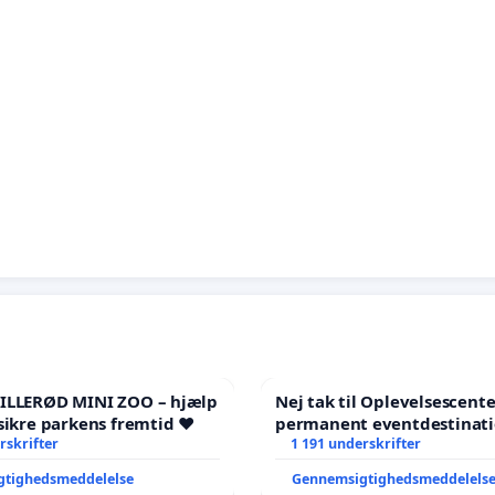
HILLERØD MINI ZOO – hjælp
Nej tak til Oplevelsescent
sikre parkens fremtid ❤️
permanent eventdestinati
rskrifter
- Ja tak til et levende loka
1 191 underskrifter
balance
gtighedsmeddelelse
Gennemsigtighedsmeddelels