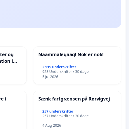
nter og
Naammaleqaaq! Nok er nok!
tion i
de
2 519 underskrifter
928 Underskrifter / 30 dage
5 Jul 2026
e i
Sænk fartgrænsen på Rørvigvej
257 underskrifter
257 Underskrifter / 30 dage
4 Aug 2026