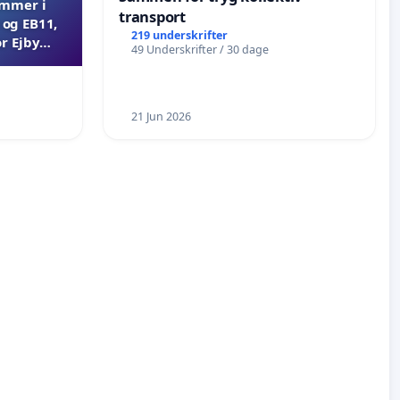
ammer i
transport
og EB11,
219 underskrifter
r Ejby
49 Underskrifter / 30 dage
21 Jun 2026