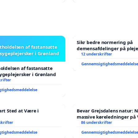
Sikr bedre normering på
stholdelsen af fastansatte
demensafdelinger på plej
sygeplejersker i Grønland
12 underskrifter
Gennemsigtighedsmeddelels
holdelsen af fastansatte
ygeplejersker i Grønland
rifter
gtighedsmeddelelse
art Sted at Være i
Bevar Grejsdalens natur: Ne
massive køreledninger på 
krifter
Struer-banen
86 underskrifter
gtighedsmeddelelse
Gennemsigtighedsmeddelels