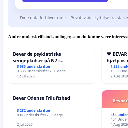
Dine data forbliver dine
Privatlivsbeskyttelse fra start
Andre underskriftsindsamlinger, som du kunne være interesse
Bevar de psykiatriske
❤️ BEVAR
sengepladser på N7 i
hjælp os 
Frederikshavn
fremtid ❤
3 635 underskrifter
1 335 und
3 635 Underskrifter / 30 dage
1 335 Unde
12 Jul 2026
2 Aug 202
Bevar Odense Friluftsbad
Bevar G
3 282 underskrifter
454 under
836 Underskrifter / 30 dage
454 Unders
2 Jul 2026
4 Aug 202