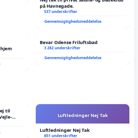
på Havnegade.
537 underskrifter
Gennemsigtighedsmeddelelse
Bevar Odense Friluftsbad
ehjem
3 282 underskrifter
Gennemsigtighedsmeddelelse
e
j til
Luftledninger Nej Tak
Vejle-
Luftledninger Nej Tak
e
851 underskrifter