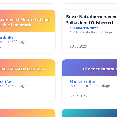
Bevar Naturbørnehaven
sningen af Miguel lad ham
Solbakken i Odsherred
blive i Danmark
180 underskrifter
180 Underskrifter / 30 dage
erskrifter
krifter / 30 dage
6
5 Aug 2026
 BASEAFTALEN MED USA
Til odder kommu
skrifter
97 underskrifter
krifter / 30 dage
97 Underskrifter / 30 dage
26
5 Aug 2026