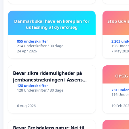
Danmark skal have en køreplan for
Stop udvi
udfasning af dyreforsøg
855 underskrifter
2 203 und
214 Underskrifter / 30 dage
198 Unders
24 Apr 2026
7 May 202
Bevar sikre ridemuligheder på
OPSIG
jernbanestrækningen i Assens
Kommune
128 underskrifter
731 under
128 Underskrifter / 30 dage
116 Unders
6 Aug 2026
19 Feb 20
Bevar Grejsdalens natur: Nej til