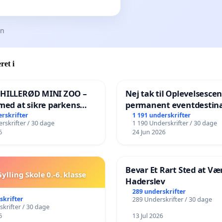
en
ret i
 HILLERØD MINI ZOO –
Nej tak til Oplevelsesce
med at sikre parkens
permanent eventdestina
️
Vejby - Ja tak til et leven
erskrifter
1 191 underskrifter
rskrifter / 30 dage
1 190 Underskrifter / 30 dage
lokalområde i balance
6
24 Jun 2026
Bevar Et Rart Sted at Vær
ylling Skole 0.-6. klasse
Haderslev
289 underskrifter
skrifter
289 Underskrifter / 30 dage
krifter / 30 dage
6
13 Jul 2026