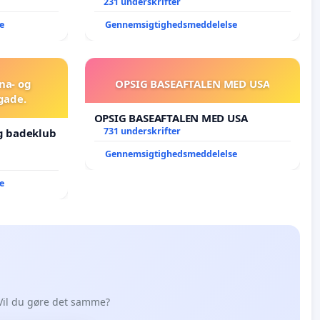
unge Borgene har sagt NEJ i mange
231 underskrifter
år. Der er
e
Gennemsigtighedsmeddelelse
una- og
OPSIG BASEAFTALEN MED USA
gade.
OPSIG BASEAFTALEN MED USA
731 underskrifter
og badeklub
Gennemsigtighedsmeddelelse
e
Vil du gøre det samme?