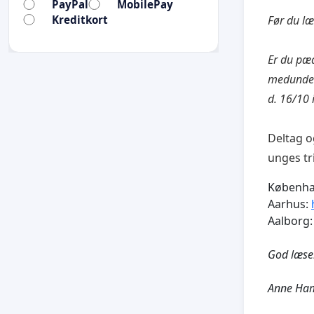
PayPal
MobilePay
Kreditkort
Før du l
Er du pæ
medunders
d. 16/10 
Deltag o
unges tr
Københa
Aarhus:
Aalborg
God læsel
Anne Ham