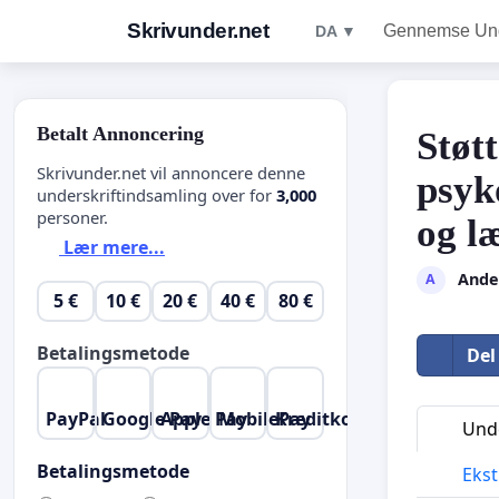
Skrivunder.net
Gennemse Unde
DA ▼
Betalt Annoncering
Støt
Skrivunder.net vil annoncere denne
psyk
underskriftindsamling over for
3,000
personer.
og l
Lær mere...
Ande
A
5 €
10 €
20 €
40 €
80 €
Betalingsmetode
Del
PayPal
Google Pay
Apple Pay
MobilePay
Kreditkort
Unde
Betalingsmetode
Ekst