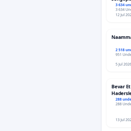
probleme
Frederi
3 634 un
3 634 Und
vi bruge
12 Jul 20
bedste 
og hvis v
Naammal
kan der 
2 518 un
Når vi p
951 Unde
psykolog
5 Jul 202
Lærerne
Begge fa
Bevar Et
(og i si
Hadersl
udfordre
288 unde
hvor all
288 Unde
udgangsp
13 Jul 20
Derfor ø