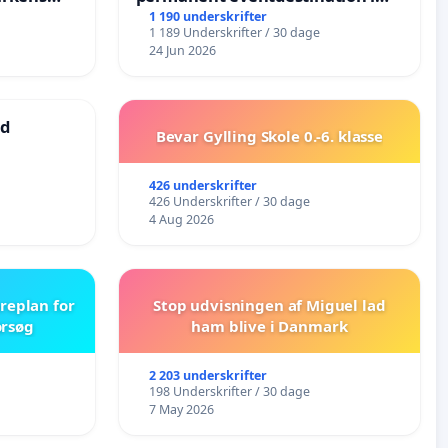
Vejby - Ja tak til et levende
1 190 underskrifter
1 189 Underskrifter / 30 dage
lokalområde i balance
24 Jun 2026
ad
Bevar Gylling Skole 0.-6. klasse
426 underskrifter
426 Underskrifter / 30 dage
4 Aug 2026
replan for
Stop udvisningen af Miguel lad
orsøg
ham blive i Danmark
2 203 underskrifter
198 Underskrifter / 30 dage
7 May 2026