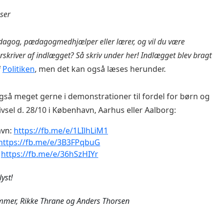
æser
dagog, pædagogmedhjælper eller lærer, og vil du være
kriver af indlægget? Så skriv under her! Indlægget blev bragt
i
Politiken
, men det kan også læses herunder.
gså meget gerne i demonstrationer til fordel for børn og
ivsel d. 28/10 i København, Aarhus eller Aalborg:
vn:
https://fb.me/e/1LIlhLiM1
https://fb.me/e/3B3FPqbuG
:
https://fb.me/e/36hSzHIYr
yst!
mer, Rikke Thrane og Anders Thorsen