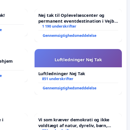
k!
Nej tak til Oplevelsescenter og
permanent eventdestination i Vejby
- Ja tak til et levende lokalområde i
1 190 underskrifter
e
balance
Gennemsigtighedsmeddelelse
Luftledninger Nej Tak
jehjem
Luftledninger Nej Tak
e
851 underskrifter
Gennemsigtighedsmeddelelse
 i
Vi som kræver demokrati og ikke
voldtægt af natur, dyreliv, børn,