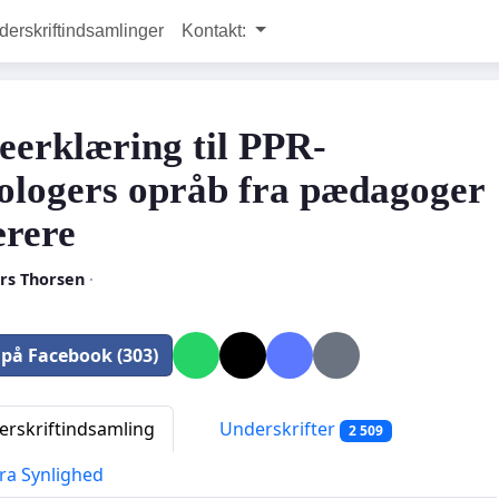
rskriftindsamlinger
Kontakt:
teerklæring til PPR-
ologers opråb fra pædagoger
ærere
rs Thorsen
·
 på Facebook (303)
rskriftindsamling
Underskrifter
2 509
ra Synlighed