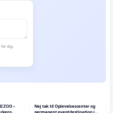
for dig.
I ZOO –
Nej tak til Oplevelsescenter og
arkens
permanent eventdestination i