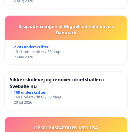
6 Aug 2026
Stop udvisningen af Miguel lad ham blive i
Danmark
2 203 underskrifter
191 Underskrifter / 30 dage
7 May 2026
Sikker skolevej og renover idrætshallen i
Svebølle nu
169 underskrifter
169 Underskrifter / 30 dage
20 Jul 2026
OPSIG BASEAFTALEN MED USA