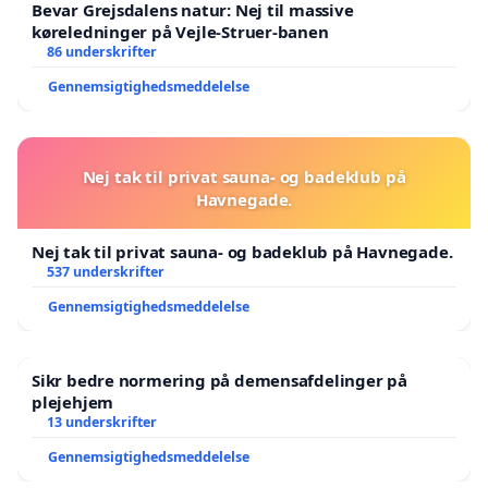
Sofie_Seidenfaden@kk.dk
Bevar Grejsdalens natur: Nej til massive
køreledninger på Vejle-Struer-banen
Mathilde Kastbjerg - Det Konservative Folkeparti
86 underskrifter
Mathilde_Kastbjerg@kk.dk
Gennemsigtighedsmeddelelse
Emil Sloth Andersen - Radikale Venstre
Emil_Sloth_Andersen@kk.dk
Nej tak til privat sauna- og badeklub på
Harun Demirtas - Socialistisk Folkeparti
Havnegade.
Harun_Demirtas@kk.dk
Nej tak til privat sauna- og badeklub på Havnegade.
Rasmus Steenberger - Socialistisk Folkeparti
537 underskrifter
Rasmus_Steenberger@kk.dk
Gennemsigtighedsmeddelelse
Heidi Wang - Venstre
Heidi_Wang@kk.dk
Sikr bedre normering på demensafdelinger på
Tusind tak for hjælpen!
plejehjem
13 underskrifter
Forældrene fra
Gennemsigtighedsmeddelelse
De Fire Birke, Guldregn, Hvalen, Troldpilen, Regnbuen og