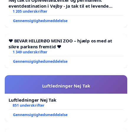
og ergoterapi””
eventdestination i Vejby - Ja tak til et levende
lokalområde i balance
1 205 underskrifter
Jakob Næsager – Det Konservative Folkeparti
Gennemsigtighedsmeddelelse
Formand for Børne- og Ungdomsudvalget
Børne- og Ungdomsborgmester
jakob_naesager@kk.dk
❤️ BEVAR HILLERØD MINI ZOO – hjælp os med at
sikre parkens fremtid ❤️
Gorm Anker Gunnarsen - Enhedslisten
1 349 underskrifter
Gorm_Gunnarsen@kk.dk
Gennemsigtighedsmeddelelse
Katrine Hassenkam - Enhedslisten
Katrine_Hassenkam@kk.dk
Luftledninger Nej Tak
Knud Holt Nielsen - Enhedslisten
Knud_Holt_Nielsen@kk.dk
Luftledninger Nej Tak
851 underskrifter
Marcus Vesterager - Socialdemokratiet
Marcus_Vesterager@kk.dk
Gennemsigtighedsmeddelelse
Sofie Seidenfaden - Socialdemokratiet