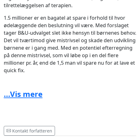
tilrettelæggelsen af terapien.
1.5 millioner er en bagatel at spare i forhold til hvor
ødelæggende den beslutning vil være. Med forslaget
tager B&U-udvalget slet ikke hensyn til børnenes behov.
Det vil tværtimod give mistrivsel og skade den udvikling
børnene er i gang med. Med en potentiel efterregning
på denne mistrivsel, som vil løbe op i en del flere
millioner pr. år, end de 1,5 man vil spare nu for at lave et
quick fix.
HVORFOR ER DEN NUVÆRENDE ORDNING DEN
RIGTIGE?
...Vis mere
Familier med børn med særlige behov har krav på at få
den hjælp, som er bevilliget. Fysio- og ergoterapi er helt
grundlæggende, for at børnene kan udvikle sig så
meget de kan, indenfor deres potentiale og dermed få
den bedst mulige livskvalitet.
Kontakt forfatteren