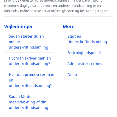
kraftfulde tjeneste. Vores underskriftindsamlinger bliver nævnt i
medierne dagligt, så at oprette en underskriftindsamling er en
fantastisk måde at blive set af offentligheden og beslutningstagere.
Vejledninger
Mere
Sådan starter du en
Start en
online
Underskriftindsamling
underskriftindsamling
Fortrolighedspolitik
Hvordan skriver man en
underskriftindsamling?
Administrer cookies
Hvordan promoverer man
Om os
en
underskriftsindsamling?
Sådan får du
mediedækning af din
underskriftindsamling