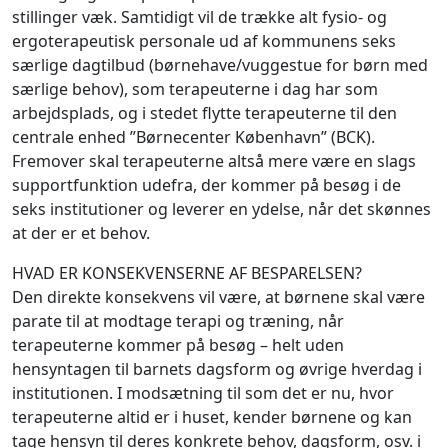
stillinger væk. Samtidigt vil de trække alt fysio- og
ergoterapeutisk personale ud af kommunens seks
særlige dagtilbud (børnehave/vuggestue for børn med
særlige behov), som terapeuterne i dag har som
arbejdsplads, og i stedet flytte terapeuterne til den
centrale enhed ”Børnecenter København” (BCK).
Fremover skal terapeuterne altså mere være en slags
supportfunktion udefra, der kommer på besøg i de
seks institutioner og leverer en ydelse, når det skønnes
at der er et behov.
HVAD ER KONSEKVENSERNE AF BESPARELSEN?
Den direkte konsekvens vil være, at børnene skal være
parate til at modtage terapi og træning, når
terapeuterne kommer på besøg – helt uden
hensyntagen til barnets dagsform og øvrige hverdag i
institutionen. I modsætning til som det er nu, hvor
terapeuterne altid er i huset, kender børnene og kan
tage hensyn til deres konkrete behov, dagsform, osv. i