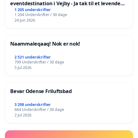
eventdestination i Vejby - Ja tak til et levende
lokalområde i balance
1 205 underskrifter
1 204 Underskrifter / 30 dage
24 Jun 2026
Naammaleqaaq! Nok er nok!
2 521 underskrifter
799 Underskrifter / 30 dage
5 Jul 2026
Bevar Odense Friluftsbad
3 298 underskrifter
664 Underskrifter / 30 dage
2 Jul 2026