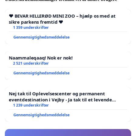
❤️ BEVAR HILLERØD MINI ZOO – hjælp os med at
sikre parkens fremtid ❤️
1 359 underskrifter
Gennemsigtighedsmeddelelse
Naammaleqaaq! Nok er nok!
2 521 underskrifter
Gennemsigtighedsmeddelelse
Nej tak til Oplevelsescenter og permanent
eventdestination i Vejby - Ja tak til et levende
lokalområde i balance
1 239 underskrifter
Gennemsigtighedsmeddelelse