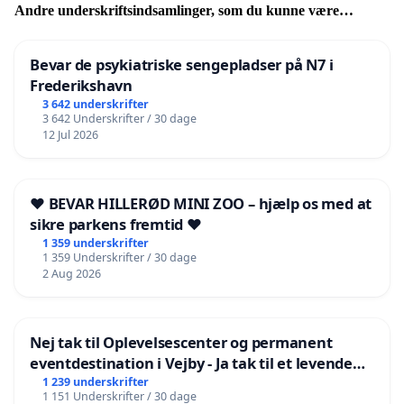
Andre underskriftsindsamlinger, som du kunne være
interesseret i
Bevar de psykiatriske sengepladser på N7 i
Frederikshavn
3 642 underskrifter
3 642 Underskrifter / 30 dage
12 Jul 2026
❤️ BEVAR HILLERØD MINI ZOO – hjælp os med at
sikre parkens fremtid ❤️
1 359 underskrifter
1 359 Underskrifter / 30 dage
2 Aug 2026
Nej tak til Oplevelsescenter og permanent
eventdestination i Vejby - Ja tak til et levende
lokalområde i balance
1 239 underskrifter
1 151 Underskrifter / 30 dage