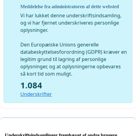
Meddelelse fra administratoren af dette websted
Vi er yngre, ældre og kommende læger, der nu siger fra.
Vi har lukket denne underskriftsindsamling,
Vi har ikke alle oplevet eksemplerne ovenfor, men vi er
og vi har fjernet underskriveres personlige
alle enige om, at de aldrig hører til i lægestanden. Det
oplysninger.
skal være sikkert og trygt at gå på arbejde
Den Europæiske Unions generelle
databeskyttelsesforordning (GDPR) kræver en
legitim grund til lagring af personlige
oplysninger, og at oplysningerne opbevares
så kort tid som muligt.
1.084
Underskrifter
Underskriftsindsamlinger fremhævet af andre brugere