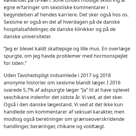
kølvandet på tv-vært Sofie Lindes modige skildring af
egne erfaringer om sexistiske kommentarer i
begyndelsen af hendes karriere. Det sker også hos os.
Sexisme er også en del af hverdagen på de danske
hospitalsafdelinger, de danske klinikker og på de
danske universiteter.
“Jeg er blevet kaldt skattepige og lille mus. En overlæge
spurgte, om jeg havde problemer med hormonspejlet
for tiden.”
Uden Tavshedspligt indsamlede i 2017 og 2018
anonyme historier om sexisme blandt læger. I 2016
svarede 5,7% af adspurgte læger “Ja” til at have oplevet
sexchikane indenfor det sidste år. Vi ved, at det sker.
Også i den danske lægestand. Vi ved at det ikke kun
handlede om kommentarer af seksuel karakter, men
modtog også beretninger om grænseoverskridende
handlinger, berøringer, chikane og voldtægt.