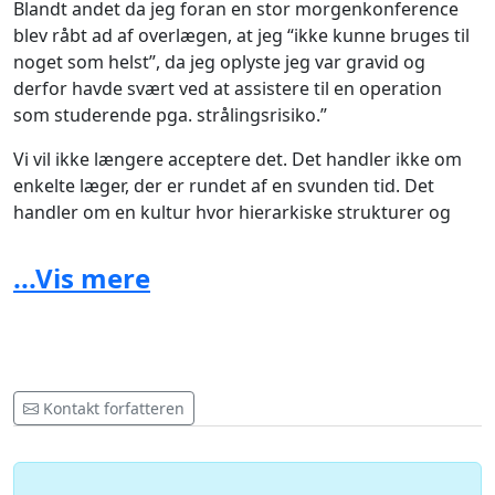
Blandt andet da jeg foran en stor morgenkonference
blev råbt ad af overlægen, at jeg “ikke kunne bruges til
noget som helst”, da jeg oplyste jeg var gravid og
derfor havde svært ved at assistere til en operation
som studerende pga. strålingsrisiko.”
Vi vil ikke længere acceptere det. Det handler ikke om
enkelte læger, der er rundet af en svunden tid. Det
handler om en kultur hvor hierarkiske strukturer og
tidsbegrænsede ansættelser gør det nemt at misbruge
sin magt.
...Vis mere
“Jeg er blevet udelukket fra dele af klinisk ophold i
gynækologi/obstetrik på grund af mit køn. Ikke fordi
jeg var studerende, men fordi jeg var mand.”
Det er tid at gøre op med et system, hvor yngre læger
Kontakt forfatteren
og studerende ikke kan sige fra over for sexisme,
magtmisbrug og grænseoverskridende opførsel, fordi
de frygter for karrieren. Nu tager vi bladet fra munden.