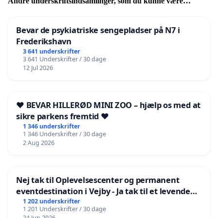
Andre underskriftsindsamlinger, som du kunne være
interesseret i
Bevar de psykiatriske sengepladser på N7 i
Frederikshavn
3 641 underskrifter
3 641 Underskrifter / 30 dage
12 Jul 2026
❤️ BEVAR HILLERØD MINI ZOO – hjælp os med at
sikre parkens fremtid ❤️
1 346 underskrifter
1 346 Underskrifter / 30 dage
2 Aug 2026
Nej tak til Oplevelsescenter og permanent
eventdestination i Vejby - Ja tak til et levende
lokalområde i balance
1 202 underskrifter
1 201 Underskrifter / 30 dage
24 Jun 2026