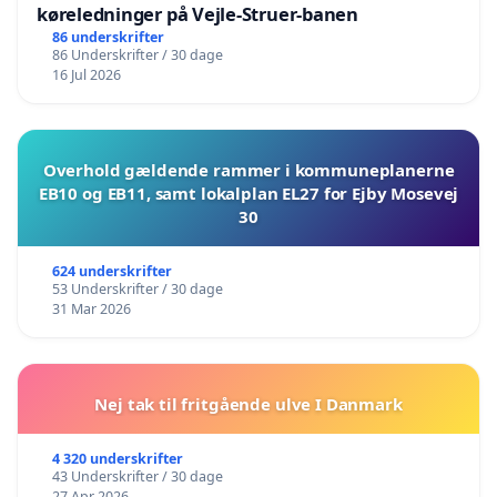
køreledninger på Vejle-Struer-banen
86 underskrifter
86 Underskrifter / 30 dage
16 Jul 2026
Overhold gældende rammer i kommuneplanerne
EB10 og EB11, samt lokalplan EL27 for Ejby Mosevej
30
624 underskrifter
53 Underskrifter / 30 dage
31 Mar 2026
Nej tak til fritgående ulve I Danmark
4 320 underskrifter
43 Underskrifter / 30 dage
27 Apr 2026