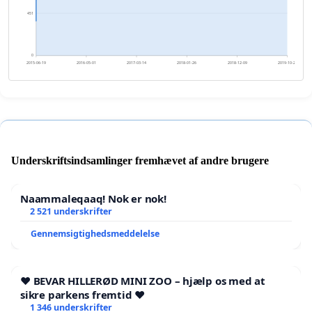
451
0
2015-06-19
2016-05-01
2017-03-14
2018-01-26
2018-12-09
2019-10-22
Underskriftsindsamlinger fremhævet af andre brugere
Naammaleqaaq! Nok er nok!
2 521 underskrifter
Gennemsigtighedsmeddelelse
❤️ BEVAR HILLERØD MINI ZOO – hjælp os med at
sikre parkens fremtid ❤️
1 346 underskrifter