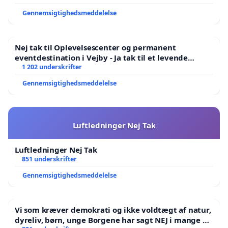
Gennemsigtighedsmeddelelse
Nej tak til Oplevelsescenter og permanent
eventdestination i Vejby - Ja tak til et levende
lokalområde i balance
1 202 underskrifter
Gennemsigtighedsmeddelelse
Luftledninger Nej Tak
Luftledninger Nej Tak
851 underskrifter
Gennemsigtighedsmeddelelse
Vi som kræver demokrati og ikke voldtægt af natur,
dyreliv, børn, unge Borgene har sagt NEJ i mange år.