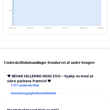
248
0
2022-12-02
2023-07-27
2024-03-19
2024-11-11
2025-07-05
2026-02-27
Underskriftsindsamlinger fremhævet af andre brugere
❤️ BEVAR HILLERØD MINI ZOO – hjælp os med at
sikre parkens fremtid ❤️
1 317 underskrifter
Gennemsigtighedsmeddelelse
Naammaleqaaq! Nok er nok!