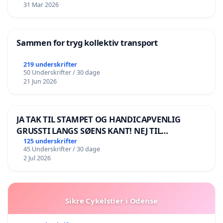
31 Mar 2026
Sammen for tryg kollektiv transport
219 underskrifter
50 Underskrifter / 30 dage
21 Jun 2026
JA TAK TIL STAMPET OG HANDICAPVENLIG
GRUSSTI LANGS SØENS KANT! NEJ TIL
BOARDWALK VÆK FRA SØEN
125 underskrifter
45 Underskrifter / 30 dage
2 Jul 2026
Sikre Cykelstier i Odense