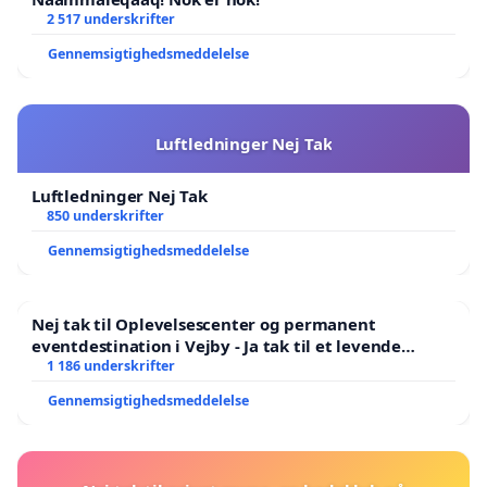
2 517 underskrifter
Gennemsigtighedsmeddelelse
Luftledninger Nej Tak
Luftledninger Nej Tak
850 underskrifter
Gennemsigtighedsmeddelelse
Nej tak til Oplevelsescenter og permanent
eventdestination i Vejby - Ja tak til et levende
lokalområde i balance
1 186 underskrifter
Gennemsigtighedsmeddelelse