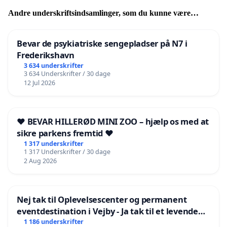
Andre underskriftsindsamlinger, som du kunne være
interesseret i
Bevar de psykiatriske sengepladser på N7 i
Frederikshavn
3 634 underskrifter
3 634 Underskrifter / 30 dage
12 Jul 2026
❤️ BEVAR HILLERØD MINI ZOO – hjælp os med at
sikre parkens fremtid ❤️
1 317 underskrifter
1 317 Underskrifter / 30 dage
2 Aug 2026
Nej tak til Oplevelsescenter og permanent
eventdestination i Vejby - Ja tak til et levende
lokalområde i balance
1 186 underskrifter