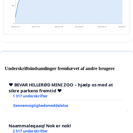
764
0
2015-01-13
2015-01-21
2015-01-30
2015-02-07
2015-02-16
2015-02-24
Underskriftsindsamlinger fremhævet af andre brugere
❤️ BEVAR HILLERØD MINI ZOO – hjælp os med at
sikre parkens fremtid ❤️
1 317 underskrifter
Gennemsigtighedsmeddelelse
Naammaleqaaq! Nok er nok!
2 517 underskrifter