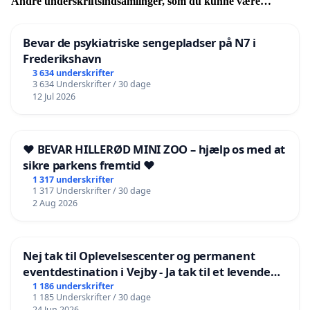
Andre underskriftsindsamlinger, som du kunne være
interesseret i
Bevar de psykiatriske sengepladser på N7 i
Frederikshavn
3 634 underskrifter
3 634 Underskrifter / 30 dage
12 Jul 2026
❤️ BEVAR HILLERØD MINI ZOO – hjælp os med at
sikre parkens fremtid ❤️
1 317 underskrifter
1 317 Underskrifter / 30 dage
2 Aug 2026
Nej tak til Oplevelsescenter og permanent
eventdestination i Vejby - Ja tak til et levende
lokalområde i balance
1 186 underskrifter
1 185 Underskrifter / 30 dage
24 Jun 2026