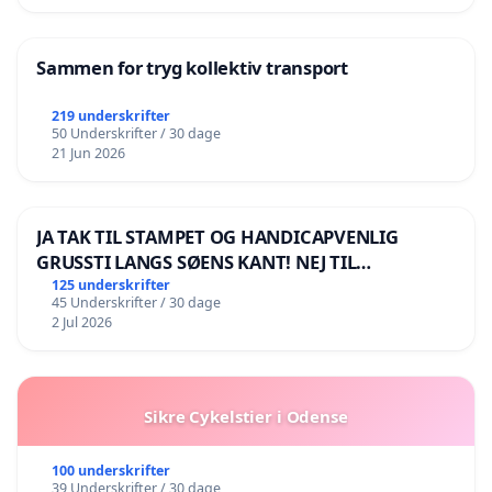
Sammen for tryg kollektiv transport
219 underskrifter
50 Underskrifter / 30 dage
21 Jun 2026
JA TAK TIL STAMPET OG HANDICAPVENLIG
GRUSSTI LANGS SØENS KANT! NEJ TIL
BOARDWALK VÆK FRA SØEN
125 underskrifter
45 Underskrifter / 30 dage
2 Jul 2026
Sikre Cykelstier i Odense
100 underskrifter
39 Underskrifter / 30 dage