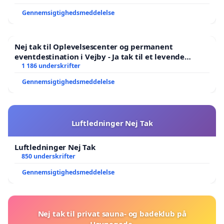
Gennemsigtighedsmeddelelse
Nej tak til Oplevelsescenter og permanent
eventdestination i Vejby - Ja tak til et levende
lokalområde i balance
1 186 underskrifter
Gennemsigtighedsmeddelelse
Luftledninger Nej Tak
Luftledninger Nej Tak
850 underskrifter
Gennemsigtighedsmeddelelse
Nej tak til privat sauna- og badeklub på
Havnegade.