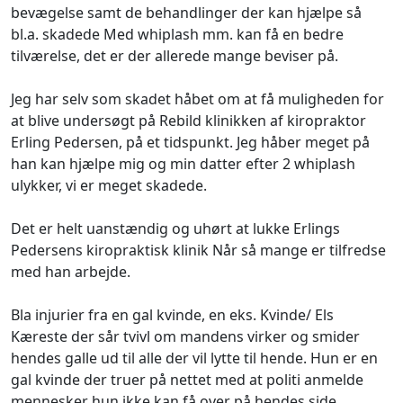
bevægelse samt de behandlinger der kan hjælpe så
bl.a. skadede Med whiplash mm. kan få en bedre
tilværelse, det er der allerede mange beviser på.
Jeg har selv som skadet håbet om at få muligheden for
at blive undersøgt på Rebild klinikken af kiropraktor
Erling Pedersen, på et tidspunkt. Jeg håber meget på
han kan hjælpe mig og min datter efter 2 whiplash
ulykker, vi er meget skadede.
Det er helt uanstændig og uhørt at lukke Erlings
Pedersens kiropraktisk klinik Når så mange er tilfredse
med han arbejde.
Bla injurier fra en gal kvinde, en eks. Kvinde/ Els
Kæreste der sår tvivl om mandens virker og smider
hendes galle ud til alle der vil lytte til hende. Hun er en
gal kvinde der truer på nettet med at politi anmelde
mennesker hun ikke kan få over på hendes side.