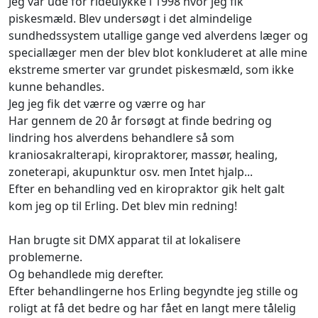
Jeg var ude for rideulykke i 1998 hvor jeg fik
piskesmæld. Blev undersøgt i det almindelige
sundhedssystem utallige gange ved alverdens læger og
speciallæger men der blev blot konkluderet at alle mine
ekstreme smerter var grundet piskesmæld, som ikke
kunne behandles.
Jeg jeg fik det værre og værre og har
Har gennem de 20 år forsøgt at finde bedring og
lindring hos alverdens behandlere så som
kraniosakralterapi, kiropraktorer, massør, healing,
zoneterapi, akupunktur osv. men Intet hjalp...
Efter en behandling ved en kiropraktor gik helt galt
kom jeg op til Erling. Det blev min redning!
Han brugte sit DMX apparat til at lokalisere
problemerne.
Og behandlede mig derefter.
Efter behandlingerne hos Erling begyndte jeg stille og
roligt at få det bedre og har fået en langt mere tålelig