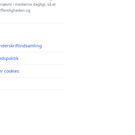
 nævnt i medierne dagligt, så at
 offentligheden og
nderskriftindsamling
edspolitik
r cookies