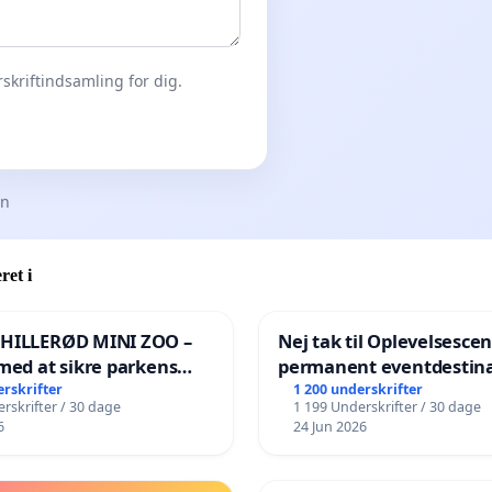
skriftindsamling for dig.
en
ret i
 HILLERØD MINI ZOO –
Nej tak til Oplevelsesce
med at sikre parkens
permanent eventdestina
️
Vejby - Ja tak til et leven
erskrifter
1 200 underskrifter
rskrifter / 30 dage
1 199 Underskrifter / 30 dage
lokalområde i balance
6
24 Jun 2026