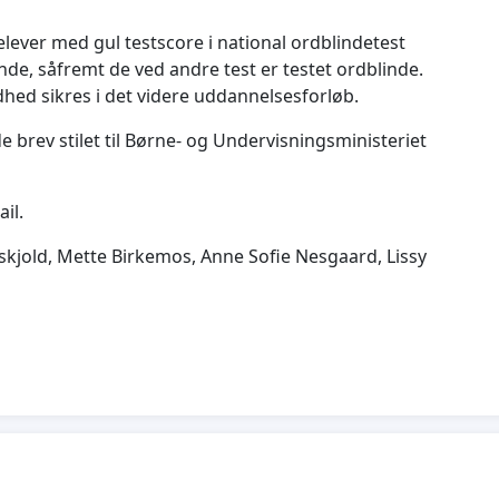
elever med gul testscore i national ordblindetest
, såfremt de ved andre test er testet ordblinde.
dhed sikres i det videre uddannelsesforløb.
 brev stilet til Børne- og Undervisningsministeriet
il.
kjold, Mette Birkemos, Anne Sofie Nesgaard, Lissy