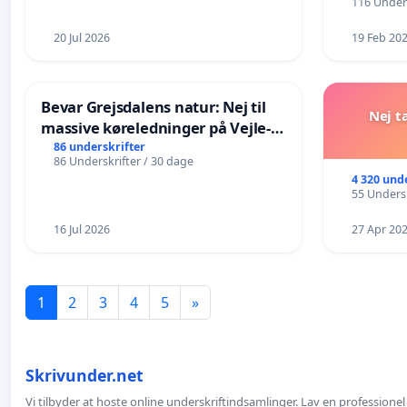
116 Unders
20 Jul 2026
19 Feb 20
Bevar Grejsdalens natur: Nej til
Nej t
massive køreledninger på Vejle-
Struer-banen
86 underskrifter
86 Underskrifter / 30 dage
4 320 und
55 Undersk
16 Jul 2026
27 Apr 20
1
2
3
4
5
»
Skrivunder.net
Vi tilbyder at hoste online underskriftindsamlinger. Lav en professione