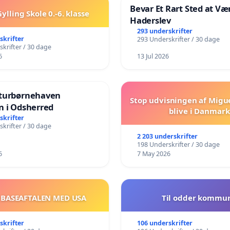
Bevar Et Rart Sted at Vær
ylling Skole 0.-6. klasse
Haderslev
293 underskrifter
skrifter
293 Underskrifter / 30 dage
krifter / 30 dage
6
13 Jul 2026
turbørnehaven
Stop udvisningen af Migu
n i Odsherred
blive i Danmark
skrifter
krifter / 30 dage
2 203 underskrifter
198 Underskrifter / 30 dage
6
7 May 2026
 BASEAFTALEN MED USA
Til odder kommu
skrifter
106 underskrifter