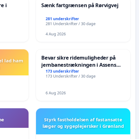
e i
Sænk fartgrænsen på Rørvigvej
281 underskrifter
281 Underskrifter / 30 dage
4 Aug 2026
Bevar sikre ridemuligheder på
el lad ham
jernbanestrækningen i Assens
Kommune
173 underskrifter
173 Underskrifter / 30 dage
6 Aug 2026
ne
Styrk fastholdelsen af fastansatte
læger og sygeplejersker i Grønland