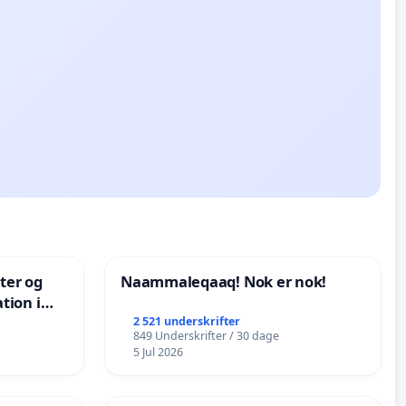
nter og
Naammaleqaaq! Nok er nok!
tion i
de
2 521 underskrifter
849 Underskrifter / 30 dage
5 Jul 2026