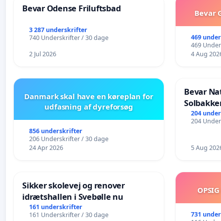
Bevar Odense Friluftsbad
Bevar G
3 287 underskrifter
469 under
740 Underskrifter / 30 dage
469 Unders
2 Jul 2026
4 Aug 202
Bevar Na
Danmark skal have en køreplan for
Solbakke
udfasning af dyreforsøg
204 under
204 Unders
856 underskrifter
206 Underskrifter / 30 dage
24 Apr 2026
5 Aug 202
Sikker skolevej og renover
OPSIG
idrætshallen i Svebølle nu
161 underskrifter
731 under
161 Underskrifter / 30 dage