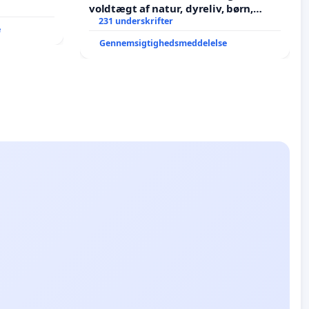
voldtægt af natur, dyreliv, børn,
unge Borgene har sagt NEJ i mange
231 underskrifter
e
år. Der er
Gennemsigtighedsmeddelelse