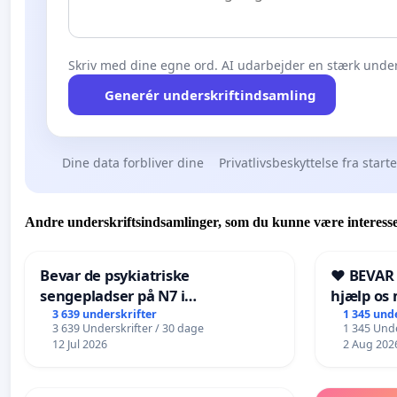
Skriv med dine egne ord. AI udarbejder en stærk under
Generér underskriftindsamling
Dine data forbliver dine
Privatlivsbeskyttelse fra start
Andre underskriftsindsamlinger, som du kunne være interesse
Bevar de psykiatriske
❤️ BEVAR
sengepladser på N7 i
hjælp os 
Frederikshavn
fremtid ❤
3 639 underskrifter
1 345 und
3 639 Underskrifter / 30 dage
1 345 Unde
12 Jul 2026
2 Aug 202