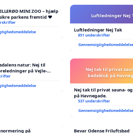
HILLERØD MINI ZOO – hjælp
Luftledninger Nej 
sikre parkens fremtid ❤️
rskrifter
Luftledninger Nej Tak
gtighedsmeddelelse
851 underskrifter
Gennemsigtighedsmeddelels
sdalens natur: Nej til
Nej tak til privat sau
reledninger på Vejle-
badeklub på Havneg
nen
rifter
gtighedsmeddelelse
Nej tak til privat sauna- o
på Havnegade.
537 underskrifter
Gennemsigtighedsmeddelels
e normering på
Bevar Odense Friluftsbad