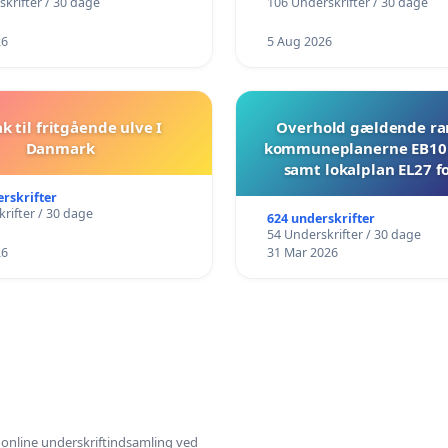
krifter / 30 dage
106 Underskrifter / 30 dage
26
5 Aug 2026
ak til fritgående ulve I
Overhold gældende r
Danmark
kommuneplanerne EB10 
samt lokalplan EL27 fo
Mosevej 30
erskrifter
rifter / 30 dage
624 underskrifter
54 Underskrifter / 30 dage
26
31 Mar 2026
l online underskriftindsamling ved