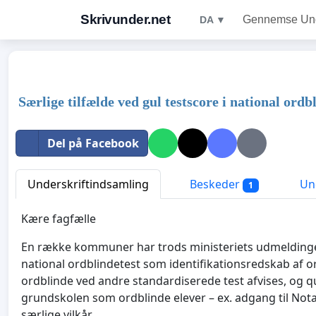
Skrivunder.net
Gennemse Unde
DA ▼
Særlige tilfælde ved gul testscore i national ordb
Del på Facebook
Underskriftindsamling
Beskeder
Und
1
Kære fagfælle
En række kommuner har trods ministeriets udmeldinge
national ordblindetest som identifikationsredskab af ord
ordblinde ved andre standardiserede test afvises, og 
grundskolen som ordblinde elever – ex. adgang til Nota
særlige vilkår.