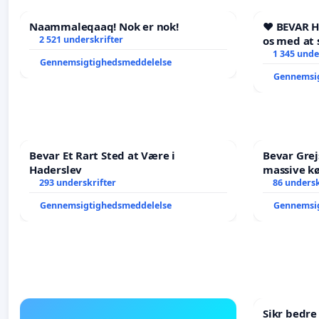
Naammaleqaaq! Nok er nok!
❤️ BEVAR 
2 521 underskrifter
os med at 
1 345 unde
Gennemsigtighedsmeddelelse
Gennemsi
Bevar Et Rart Sted at Være i
Bevar Grej
Haderslev
massive kø
293 underskrifter
Struer-ba
86 undersk
Gennemsigtighedsmeddelelse
Gennemsi
Sikr bedr