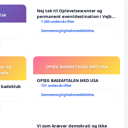
Nej tak til Oplevelsescenter og
Tak
permanent eventdestination i Vejby
- Ja tak til et levende lokalområde i
1 200 underskrifter
balance
Gennemsigtighedsmeddelelse
e
na- og
OPSIG BASEAFTALEN MED USA
ade.
OPSIG BASEAFTALEN MED USA
731 underskrifter
g badeklub
Gennemsigtighedsmeddelelse
e
Vi som kræver demokrati og ikke