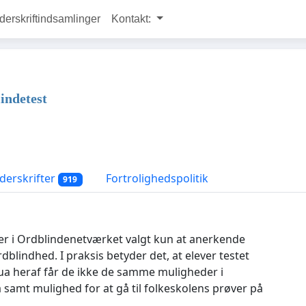
rskriftindsamlinger
Kontakt:
lindetest
erskrifter
Fortrolighedspolitik
919
r i Ordblindenetværket valgt kun at anerkende
blindhed. I praksis betyder det, at elever testet
qua heraf får de ikke de samme muligheder i
 samt mulighed for at gå til folkeskolens prøver på