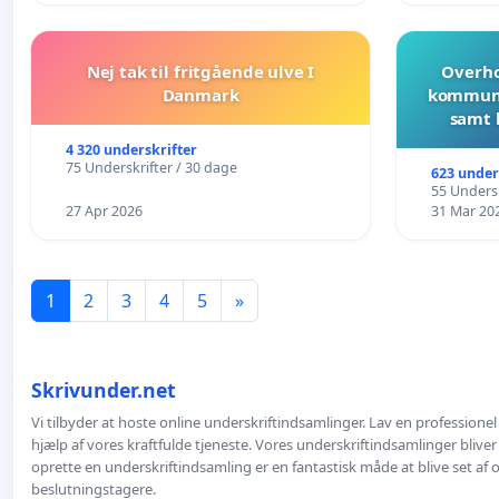
Nej tak til fritgående ulve I
Overho
Danmark
kommune
samt 
4 320 underskrifter
75 Underskrifter / 30 dage
623 under
55 Undersk
27 Apr 2026
31 Mar 20
1
2
3
4
5
»
Skrivunder.net
Vi tilbyder at hoste online underskriftindsamlinger. Lav en professione
hjælp af vores kraftfulde tjeneste. Vores underskriftindsamlinger bliver
oprette en underskriftindsamling er en fantastisk måde at blive set af
beslutningstagere.