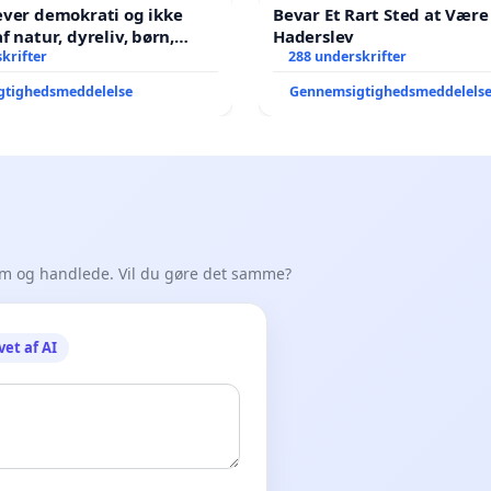
æver demokrati og ikke
Bevar Et Rart Sted at Være 
Haderslev
ene har sagt NEJ i mange
krifter
288 underskrifter
gtighedsmeddelelse
Gennemsigtighedsmeddelels
em og handlede. Vil du gøre det samme?
vet af AI