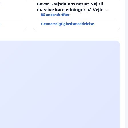
i
Bevar Grejsdalens natur: Nej til
massive køreledninger på Vejle-
Struer-banen
86 underskrifter
e
Gennemsigtighedsmeddelelse