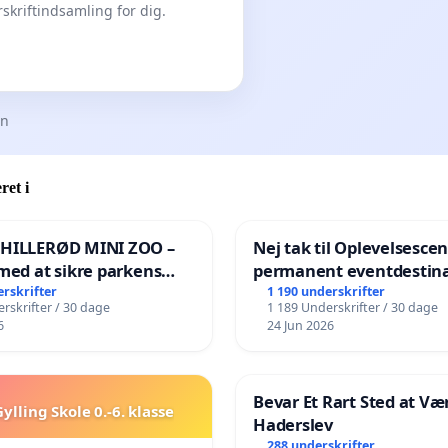
skriftindsamling for dig.
en
ret i
 HILLERØD MINI ZOO –
Nej tak til Oplevelsesce
med at sikre parkens
permanent eventdestina
️
Vejby - Ja tak til et leven
erskrifter
1 190 underskrifter
rskrifter / 30 dage
1 189 Underskrifter / 30 dage
lokalområde i balance
6
24 Jun 2026
Bevar Et Rart Sted at Vær
ylling Skole 0.-6. klasse
Haderslev
288 underskrifter