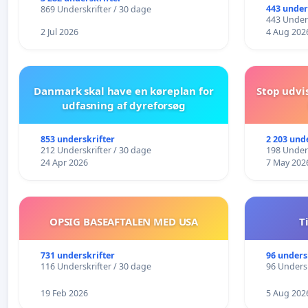
443 under
869 Underskrifter / 30 dage
443 Unders
2 Jul 2026
4 Aug 202
Danmark skal have en køreplan for
Stop udvi
udfasning af dyreforsøg
853 underskrifter
2 203 und
212 Underskrifter / 30 dage
198 Unders
24 Apr 2026
7 May 202
OPSIG BASEAFTALEN MED USA
T
731 underskrifter
96 unders
116 Underskrifter / 30 dage
96 Undersk
19 Feb 2026
5 Aug 202