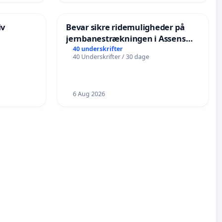
iv
Bevar sikre ridemuligheder på
jernbanestrækningen i Assens
Kommune
40 underskrifter
40 Underskrifter / 30 dage
6 Aug 2026