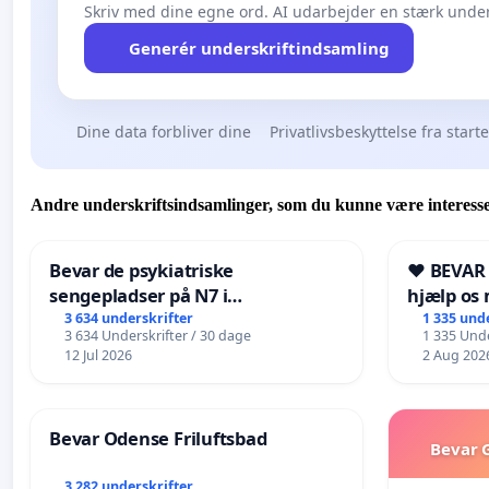
Skriv med dine egne ord. AI udarbejder en stærk under
Generér underskriftindsamling
Dine data forbliver dine
Privatlivsbeskyttelse fra start
Andre underskriftsindsamlinger, som du kunne være interesse
Bevar de psykiatriske
❤️ BEVAR
sengepladser på N7 i
hjælp os 
Frederikshavn
fremtid ❤
3 634 underskrifter
1 335 und
3 634 Underskrifter / 30 dage
1 335 Unde
12 Jul 2026
2 Aug 202
Bevar Odense Friluftsbad
Bevar G
3 282 underskrifter