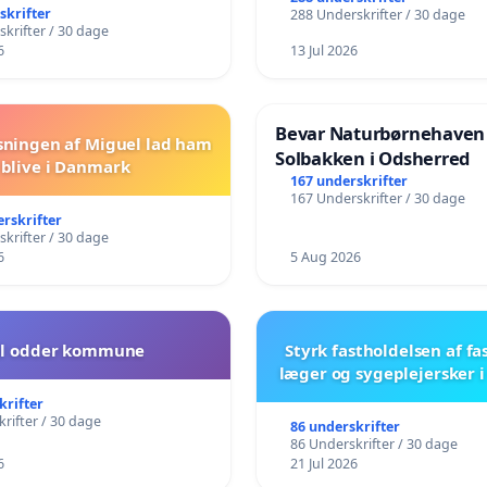
skrifter
288 Underskrifter / 30 dage
krifter / 30 dage
6
13 Jul 2026
Bevar Naturbørnehaven
sningen af Miguel lad ham
Solbakken i Odsherred
blive i Danmark
167 underskrifter
167 Underskrifter / 30 dage
erskrifter
krifter / 30 dage
6
5 Aug 2026
il odder kommune
Styrk fastholdelsen af fa
læger og sygeplejersker 
krifter
rifter / 30 dage
86 underskrifter
86 Underskrifter / 30 dage
6
21 Jul 2026