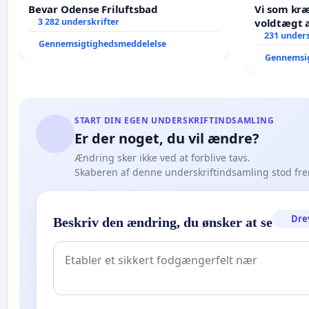
Bevar Odense Friluftsbad
Vi som kr
3 282 underskrifter
voldtægt af natur, dyreliv, børn,
unge Borg
231 unders
Gennemsigtighedsmeddelelse
år. Der er
Gennemsi
START DIN EGEN UNDERSKRIFTINDSAMLING
Er der noget, du vil ændre?
Ændring sker ikke ved at forblive tavs.
Skaberen af denne underskriftindsamling stod fr
Dre
Beskriv den ændring, du ønsker at se