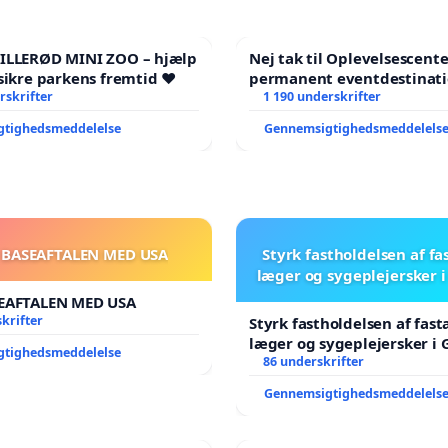
HILLERØD MINI ZOO – hjælp
Nej tak til Oplevelsescent
sikre parkens fremtid ❤️
permanent eventdestinati
rskrifter
- Ja tak til et levende loka
1 190 underskrifter
balance
gtighedsmeddelelse
Gennemsigtighedsmeddelels
 BASEAFTALEN MED USA
Styrk fastholdelsen af fa
læger og sygeplejersker 
EAFTALEN MED USA
krifter
Styrk fastholdelsen af fast
læger og sygeplejersker i
gtighedsmeddelelse
86 underskrifter
Gennemsigtighedsmeddelels