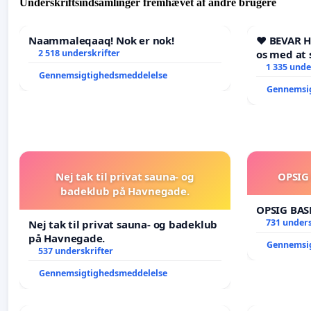
Underskriftsindsamlinger fremhævet af andre brugere
Naammaleqaaq! Nok er nok!
❤️ BEVAR 
2 518 underskrifter
os med at 
1 335 unde
Gennemsigtighedsmeddelelse
Gennemsi
Nej tak til privat sauna- og
OPSIG
badeklub på Havnegade.
OPSIG BAS
731 unders
Nej tak til privat sauna- og badeklub
på Havnegade.
Gennemsi
537 underskrifter
Gennemsigtighedsmeddelelse