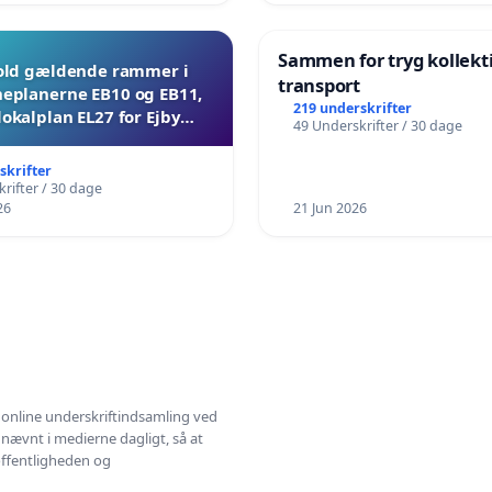
Sammen for tryg kollekt
ld gældende rammer i
transport
planerne EB10 og EB11,
219 underskrifter
lokalplan EL27 for Ejby
49 Underskrifter / 30 dage
Mosevej 30
skrifter
rifter / 30 dage
26
21 Jun 2026
l online underskriftindsamling ved
 nævnt i medierne dagligt, så at
 offentligheden og