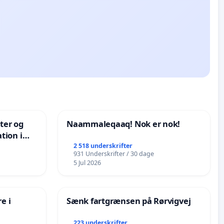
nter og
Naammaleqaaq! Nok er nok!
tion i
de
2 518 underskrifter
931 Underskrifter / 30 dage
5 Jul 2026
e i
Sænk fartgrænsen på Rørvigvej
223 underskrifter