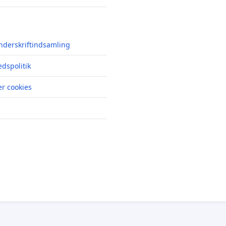
nderskriftindsamling
edspolitik
r cookies