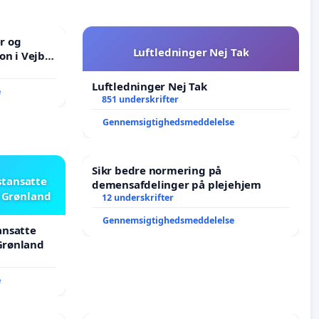
er og
Luftledninger Nej Tak
on i Vejby
lområde i
Luftledninger Nej Tak
e
851 underskrifter
Gennemsigtighedsmeddelelse
Sikr bedre normering på
stansatte
demensafdelinger på plejehjem
i Grønland
12 underskrifter
Gennemsigtighedsmeddelelse
ansatte
 Grønland
e