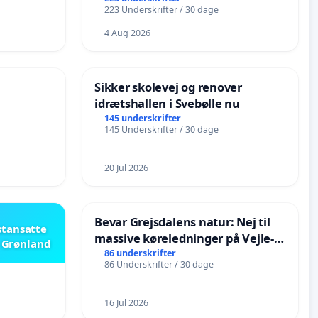
223 Underskrifter / 30 dage
4 Aug 2026
Sikker skolevej og renover
idrætshallen i Svebølle nu
145 underskrifter
145 Underskrifter / 30 dage
20 Jul 2026
Bevar Grejsdalens natur: Nej til
stansatte
massive køreledninger på Vejle-
i Grønland
Struer-banen
86 underskrifter
86 Underskrifter / 30 dage
16 Jul 2026