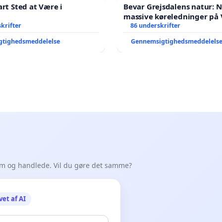
art Sted at Være i
Bevar Grejsdalens natur: Ne
massive køreledninger på 
krifter
Struer-banen
86 underskrifter
gtighedsmeddelelse
Gennemsigtighedsmeddelels
em og handlede. Vil du gøre det samme?
vet af AI