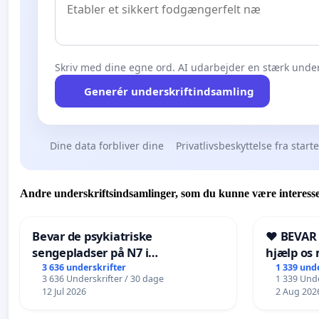
Skriv med dine egne ord. AI udarbejder en stærk under
Generér underskriftindsamling
Dine data forbliver dine
Privatlivsbeskyttelse fra start
Andre underskriftsindsamlinger, som du kunne være interesse
Bevar de psykiatriske
❤️ BEVAR
sengepladser på N7 i
hjælp os 
Frederikshavn
fremtid ❤
3 636 underskrifter
1 339 und
3 636 Underskrifter / 30 dage
1 339 Unde
12 Jul 2026
2 Aug 202