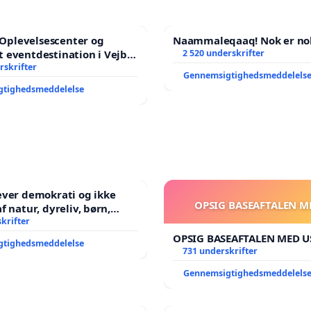
l Oplevelsescenter og
Naammaleqaaq! Nok er no
 eventdestination i Vejby
2 520 underskrifter
l et levende lokalområde i
rskrifter
Gennemsigtighedsmeddelels
gtighedsmeddelelse
æver demokrati og ikke
OPSIG BASEAFTALEN M
ene har sagt NEJ i mange
krifter
OPSIG BASEAFTALEN MED U
gtighedsmeddelelse
731 underskrifter
Gennemsigtighedsmeddelels