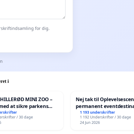
skriftindsamling for dig.
en
ret i
 HILLERØD MINI ZOO –
Nej tak til Oplevelsesce
med at sikre parkens
permanent eventdestina
️
Vejby - Ja tak til et leven
erskrifter
1 193 underskrifter
rskrifter / 30 dage
1 192 Underskrifter / 30 dage
lokalområde i balance
6
24 Jun 2026