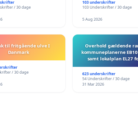
skrifter
103 underskrifter
krifter / 30 dage
103 Underskrifter / 30 dage
26
5 Aug 2026
ak til fritgående ulve I
Overhold gældende r
Danmark
kommuneplanerne EB10 
samt lokalplan EL27 fo
Mosevej 30
erskrifter
rifter / 30 dage
623 underskrifter
54 Underskrifter / 30 dage
26
31 Mar 2026