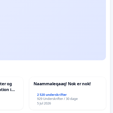
nter og
Naammaleqaaq! Nok er nok!
tion i
de
2 520 underskrifter
929 Underskrifter / 30 dage
5 Jul 2026