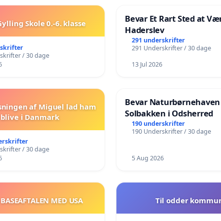
Bevar Et Rart Sted at Vær
ylling Skole 0.-6. klasse
Haderslev
291 underskrifter
skrifter
291 Underskrifter / 30 dage
krifter / 30 dage
6
13 Jul 2026
Bevar Naturbørnehaven
sningen af Miguel lad ham
Solbakken i Odsherred
blive i Danmark
190 underskrifter
190 Underskrifter / 30 dage
erskrifter
krifter / 30 dage
6
5 Aug 2026
 BASEAFTALEN MED USA
Til odder kommu