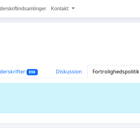
rskriftindsamlinger
Kontakt:
erskrifter
Diskussion
Fortrolighedspolitik
898