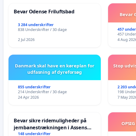
Bevar Odense Friluftsbad
Bevar G
3 284 underskrifter
457 under
838 Underskrifter / 30 dage
457 Unders
2 Jul 2026
4 Aug 202
Danmark skal have en køreplan for
Stop udvi
udfasning af dyreforsøg
855 underskrifter
2 203 und
214 Underskrifter / 30 dage
198 Unders
24 Apr 2026
7 May 202
Bevar sikre ridemuligheder på
OPSIG
jernbanestrækningen i Assens
Kommune
148 underskrifter