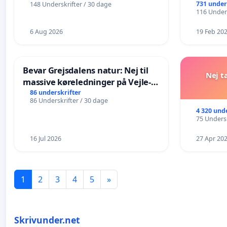
731 under
148 Underskrifter / 30 dage
116 Unders
6 Aug 2026
19 Feb 20
Bevar Grejsdalens natur: Nej til
Nej t
massive køreledninger på Vejle-
Struer-banen
86 underskrifter
86 Underskrifter / 30 dage
4 320 und
75 Undersk
16 Jul 2026
27 Apr 20
1
2
3
4
5
»
Skrivunder.net