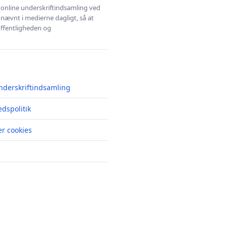
l online underskriftindsamling ved
 nævnt i medierne dagligt, så at
 offentligheden og
nderskriftindsamling
edspolitik
r cookies