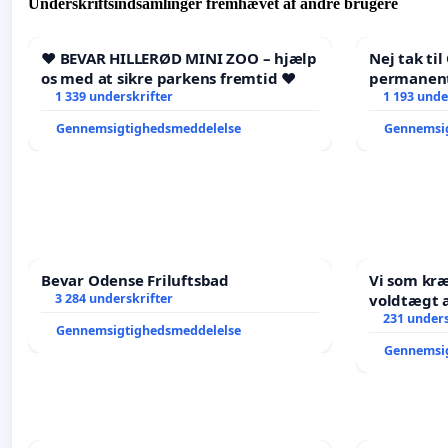
Underskriftsindsamlinger fremhævet af andre brugere
❤️ BEVAR HILLERØD MINI ZOO – hjælp
Nej tak ti
os med at sikre parkens fremtid ❤️
permanent
1 339 underskrifter
- Ja tak ti
1 193 unde
balance
Gennemsigtighedsmeddelelse
Gennemsi
Bevar Odense Friluftsbad
Vi som kr
3 284 underskrifter
voldtægt af natur, dyreliv, børn,
unge Borg
231 unders
Gennemsigtighedsmeddelelse
år. Der er
Gennemsi