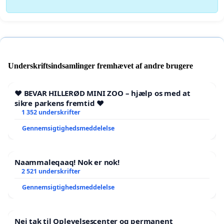
Underskriftsindsamlinger fremhævet af andre brugere
❤️ BEVAR HILLERØD MINI ZOO – hjælp os med at
sikre parkens fremtid ❤️
1 352 underskrifter
Gennemsigtighedsmeddelelse
Naammaleqaaq! Nok er nok!
2 521 underskrifter
Gennemsigtighedsmeddelelse
Nej tak til Oplevelsescenter og permanent