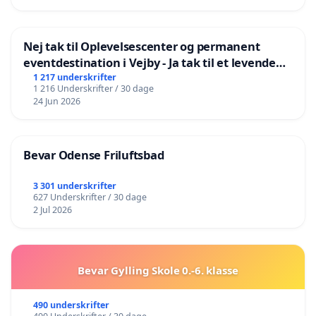
Nej tak til Oplevelsescenter og permanent
eventdestination i Vejby - Ja tak til et levende
lokalområde i balance
1 217 underskrifter
1 216 Underskrifter / 30 dage
24 Jun 2026
Bevar Odense Friluftsbad
3 301 underskrifter
627 Underskrifter / 30 dage
2 Jul 2026
Bevar Gylling Skole 0.-6. klasse
490 underskrifter