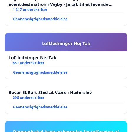
eventdestination i Vejby - Ja tak til et levende
lokalområde i balance
1 217 underskrifter
Gennemsigtighedsmeddelelse
Luftledninger Nej Tak
Luftledninger Nej Tak
851 underskrifter
Gennemsigtighedsmeddelelse
Bevar Et Rart Sted at Være i Haderslev
296 underskrifter
Gennemsigtighedsmeddelelse
Danmark skal have en køreplan for udfasning af