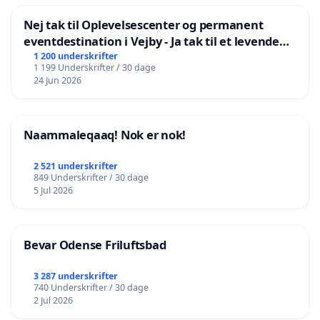
Nej tak til Oplevelsescenter og permanent
eventdestination i Vejby - Ja tak til et levende
lokalområde i balance
1 200 underskrifter
1 199 Underskrifter / 30 dage
24 Jun 2026
Naammaleqaaq! Nok er nok!
2 521 underskrifter
849 Underskrifter / 30 dage
5 Jul 2026
Bevar Odense Friluftsbad
3 287 underskrifter
740 Underskrifter / 30 dage
2 Jul 2026