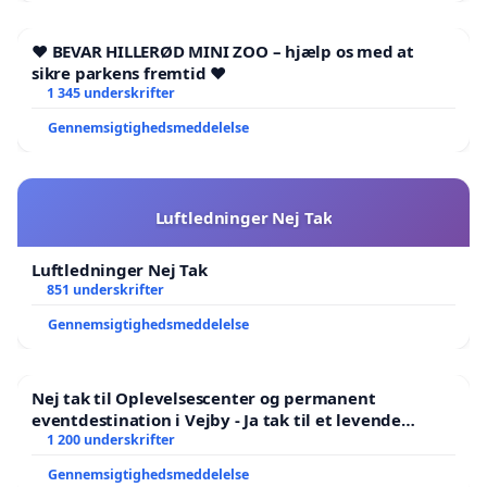
❤️ BEVAR HILLERØD MINI ZOO – hjælp os med at
sikre parkens fremtid ❤️
1 345 underskrifter
Gennemsigtighedsmeddelelse
Luftledninger Nej Tak
Luftledninger Nej Tak
851 underskrifter
Gennemsigtighedsmeddelelse
Nej tak til Oplevelsescenter og permanent
eventdestination i Vejby - Ja tak til et levende
lokalområde i balance
1 200 underskrifter
Gennemsigtighedsmeddelelse