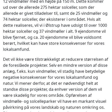
12 vindmøller med en højde på 150 m. Dette kommer
ud over de allerede 275 hektar solceller, som der
allerede er givet tilladelser til, samt de 25 vindmøller og
74 hektar solceller, der eksisterer i området. Hvis alt
dette realiseres, vil vi i Ølstrup have udsigt til over 1000
hektar solceller og 37 vindmøller i alt. 9 ejendomme vil
blive fjernet, og ca. 20 ejendomme vil blive voldsomt
berørt, hvilket kan have store konsekvenser for vores
lokalsamfund.
Det vil ikke være tilstrækkeligt at reducere størrelsen af
de foreslåede projekter. Selv en mindre version af disse
anlæg, f.eks. kun vindmøller, vil stadig have betydelige
negative konsekvenser for vores lokalsamfund og
natur. Vi mener derfor, at det er nødvendigt helt at
standse disse projekter, da enhver version af dem vil
være skadelig for vores område. Opførelsen af
vindmølle- og solcelleparker vil have en markant visuel
påvirkning på vores landskab og naturen omkring os.