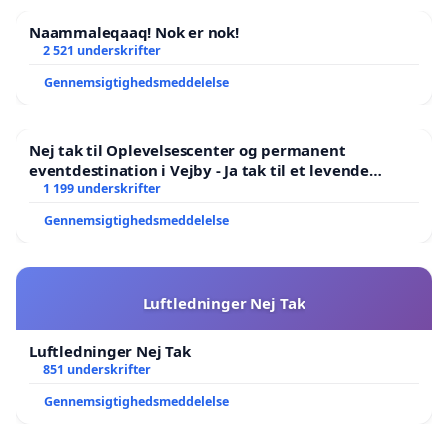
Naammaleqaaq! Nok er nok!
2 521 underskrifter
Gennemsigtighedsmeddelelse
Nej tak til Oplevelsescenter og permanent
eventdestination i Vejby - Ja tak til et levende
lokalområde i balance
1 199 underskrifter
Gennemsigtighedsmeddelelse
Luftledninger Nej Tak
Luftledninger Nej Tak
851 underskrifter
Gennemsigtighedsmeddelelse