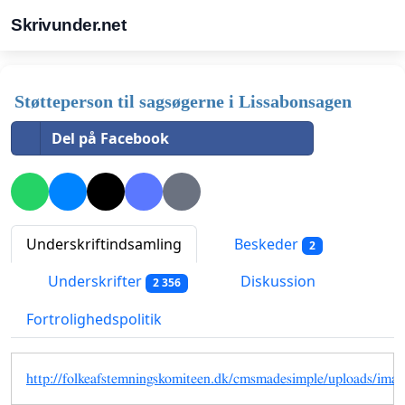
Skrivunder.net
Støtteperson til sagsøgerne i Lissabonsagen
Del på Facebook
Underskriftindsamling
Beskeder
2
Underskrifter
Diskussion
2 356
Fortrolighedspolitik
http://folkeafstemningskomiteen.dk/cmsmadesimple/uploads/images