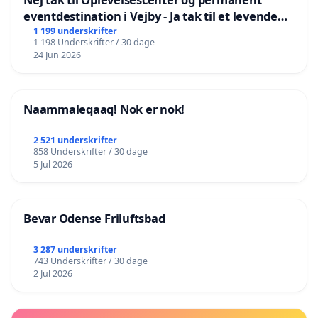
eventdestination i Vejby - Ja tak til et levende
lokalområde i balance
1 199 underskrifter
1 198 Underskrifter / 30 dage
24 Jun 2026
Naammaleqaaq! Nok er nok!
2 521 underskrifter
858 Underskrifter / 30 dage
5 Jul 2026
Bevar Odense Friluftsbad
3 287 underskrifter
743 Underskrifter / 30 dage
2 Jul 2026