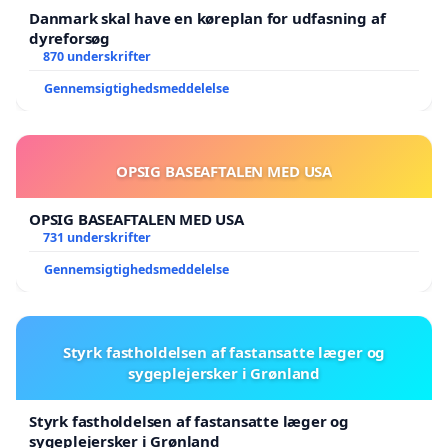
· Har tiltrukket store fondes blik på hotel- og
Danmark skal have en køreplan for udfasning af
restaurationsbranchen både for at få hævet barren
dyreforsøg
870 underskrifter
for værkstedspædagogikken og det at skabe et nyt
visionært madcampus i KBH
Gennemsigtighedsmeddelelse
· Har inddraget hele samfundet og branchen i
både skolens strategiudvikling og i branchens
OPSIG BASEAFTALEN MED USA
udfordringer og muligheder
OPSIG BASEAFTALEN MED USA
731 underskrifter
Gennemsigtighedsmeddelelse
Styrk fastholdelsen af fastansatte læger og
sygeplejersker i Grønland
Styrk fastholdelsen af fastansatte læger og
sygeplejersker i Grønland