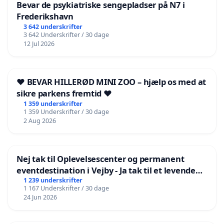
Bevar de psykiatriske sengepladser på N7 i
Frederikshavn
3 642 underskrifter
3 642 Underskrifter / 30 dage
12 Jul 2026
❤️ BEVAR HILLERØD MINI ZOO – hjælp os med at
sikre parkens fremtid ❤️
1 359 underskrifter
1 359 Underskrifter / 30 dage
2 Aug 2026
Nej tak til Oplevelsescenter og permanent
eventdestination i Vejby - Ja tak til et levende
lokalområde i balance
1 239 underskrifter
1 167 Underskrifter / 30 dage
24 Jun 2026