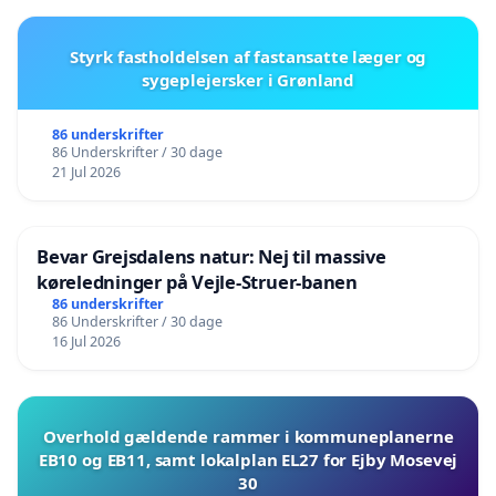
Styrk fastholdelsen af fastansatte læger og
sygeplejersker i Grønland
86 underskrifter
86 Underskrifter / 30 dage
21 Jul 2026
Bevar Grejsdalens natur: Nej til massive
køreledninger på Vejle-Struer-banen
86 underskrifter
86 Underskrifter / 30 dage
16 Jul 2026
Overhold gældende rammer i kommuneplanerne
EB10 og EB11, samt lokalplan EL27 for Ejby Mosevej
30