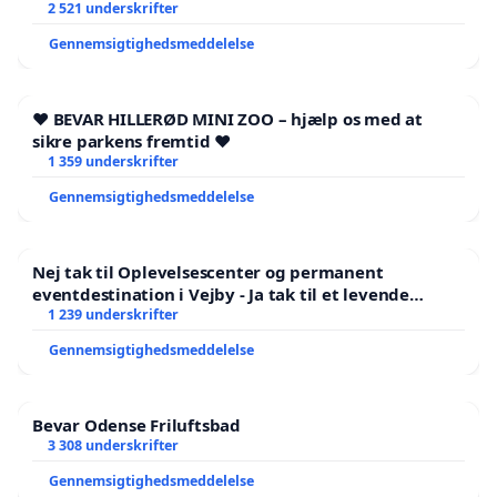
offentlighed, vores politikere og pressen en
2 521 underskrifter
ubelejlig anledning til at se på
Gennemsigtighedsmeddelelse
bestyrelsessammensætningen for madens
erhvervsskoler.
❤️ BEVAR HILLERØD MINI ZOO – hjælp os med at
sikre parkens fremtid ❤️
TAK for din opmærksomhed og bidrag til samtalen
1 359 underskrifter
om Danmarks mad-fremtid. TAK
Gennemsigtighedsmeddelelse
Nej tak til Oplevelsescenter og permanent
HER Anne-Birgitte Aggers meritter igennem de
eventdestination i Vejby - Ja tak til et levende
sidste 6 års lederskab af Hotel- og
lokalområde i balance
1 239 underskrifter
Restaurantskolen i København:
Gennemsigtighedsmeddelelse
· Elevtallet er i fremgang. Den nedadgående
kurve siden 2014 er vendt siden 2019. Det er der
Bevar Odense Friluftsbad
3 308 underskrifter
ikke mange erhvervsskoler, der oplever.
Gennemsigtighedsmeddelelse