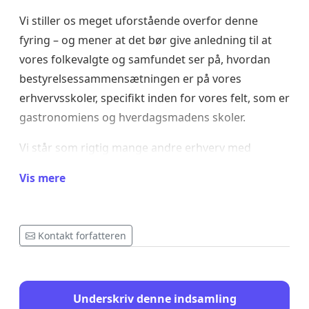
Vi stiller os meget uforstående overfor denne
fyring – og mener at det bør give anledning til at
vores folkevalgte og samfundet ser på, hvordan
bestyrelsessammensætningen er på vores
erhvervsskoler, specifikt inden for vores felt, som er
gastronomiens og hverdagsmadens skoler.
Vi står som rigtig mange andre erhverv med
rekrutteringsudfordringer, vores fagskoler har
Vis mere
faldende søgning, vi skal have fremelsket en
gastronomi, som rummer hele den bæredygtige
faglighed. Vi arbejder med et fag, hvor trivsel og
Kontakt forfatteren
psykisk arbejdsmiljø har været diskuteret rigtigt
meget i samfundet. Det hele samtidigt med, at
vores felt i den grad sætter Danmark på
Underskriv denne indsamling
verdenskortet med nogle af verdens bedste