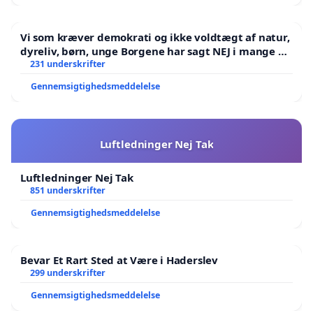
· Medarbejdertilfredsheden er øget betragteligt.
Arbejdsglæden er ifølge medarbejdertilfredsheds­
Vi som kræver demokrati og ikke voldtægt af natur,
undersøgelsen for 2023 på et niveau, der er det
dyreliv, børn, unge Borgene har sagt NEJ i mange år.
højeste i de sidste 10 år – og højere end
Der er
231 underskrifter
gennemsnittet for erhvervsskoler.
Gennemsigtighedsmeddelelse
· Virksomhedernes tilfredshed med skolen
vokser. I 2023 er den samlede vurdering i
Luftledninger Nej Tak
tilfredshedsmålingen fra virksomhederne vokset til
”høj”.
Luftledninger Nej Tak
851 underskrifter
· Elevernes tilfredshed ligger stabilt på niveau
Gennemsigtighedsmeddelelse
med eller over landsgennemsnittet for
erhvervsskoler og elevernes positive vurdering af
Bevar Et Rart Sted at Være i Haderslev
læringsmiljøet er øget.
299 underskrifter
· Kendskabet til skolen er steget, og omdømmet
Gennemsigtighedsmeddelelse
er forbedret. Hos skolens interessenter og