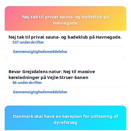
samarbejdspartnere, i offentligheden, nærmiljøet,
branchen, uddannelsessektoren, politikere, er
Nej tak til privat sauna- og badeklub på
Havnegade.
synet på skolen ændret til det bedre.
· Skolens økonomi er, i lighed med mange andre
Nej tak til privat sauna- og badeklub på Havnegade.
537 underskrifter
erhvervsskoler, udfordret. Men skoledriften er
Gennemsigtighedsmeddelelse
holdt i balance fra 2018-22, trods de svære odds.
· Tuborgfondet har givet 22 mio. kr. over de
Bevar Grejsdalens natur: Nej til massive
næste to år til at udvikle skolens
køreledninger på Vejle-Struer-banen
værkstedspædagogik, grøn gastronomi og
86 underskrifter
fastholdelse.
Gennemsigtighedsmeddelelse
· 100% opbakning til et projekt med byggeri af
en ny skole og campus fra politikerne i Københavns
Danmark skal have en køreplan for udfasning af
Kommune, og godkendelse af ny lokalplan.
dyreforsøg