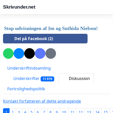
Skrivunder.net
Stop udvisningen af Im og Suthida Nielsen!
Del på Facebook (2)
Underskriftindsamling
Underskrifter
Diskussion
11 019
Fortrolighedspolitik
Kontakt forfatteren af dette andragende
1
2
3
4
5
6
7
8
9
10
11
12
13
14
15