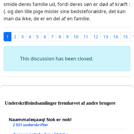
smide deres familie ud, fordi deres søn er død af kræft :
(. og den lille pige mister sine bedsteforældre, det kan
man da ikke, de er en del af en familie.
1
2
3
4
5
6
7
8
9
10
11
12
13
14
15
This discussion has been closed.
Underskriftsindsamlinger fremhævet af andre brugere
Naammaleqaaq! Nok er nok!
2 521 underskrifter