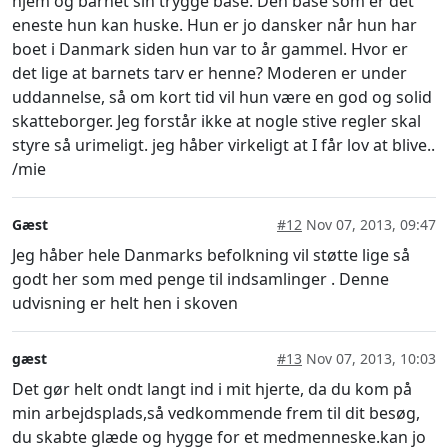
hjem og barnet sin trygge base. Den base som er det
eneste hun kan huske. Hun er jo dansker når hun har
boet i Danmark siden hun var to år gammel. Hvor er
det lige at barnets tarv er henne? Moderen er under
uddannelse, så om kort tid vil hun være en god og solid
skatteborger. Jeg forstår ikke at nogle stive regler skal
styre så urimeligt. jeg håber virkeligt at I får lov at blive..
/mie
Gæst
#12
Nov 07, 2013, 09:47
Jeg håber hele Danmarks befolkning vil støtte lige så
godt her som med penge til indsamlinger . Denne
udvisning er helt hen i skoven
gæst
#13
Nov 07, 2013, 10:03
Det gør helt ondt langt ind i mit hjerte, da du kom på
min arbejdsplads,så vedkommende frem til dit besøg,
du skabte glæde og hygge for et medmenneske.kan jo