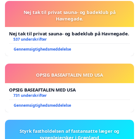
Nej tak til privat sauna- og badeklub på
Havnegade.
Nej tak til privat sauna- og badeklub på Havnegade.
537 underskrifter
Gennemsigtighedsmeddelelse
OPSIG BASEAFTALEN MED USA
OPSIG BASEAFTALEN MED USA
731 underskrifter
Gennemsigtighedsmeddelelse
Styrk fastholdelsen af fastansatte læger og
sygeplejersker i Grønland