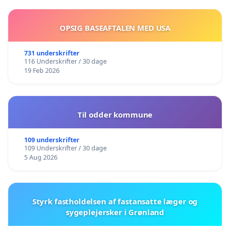
OPSIG BASEAFTALEN MED USA
731 underskrifter
116 Underskrifter / 30 dage
19 Feb 2026
Til odder kommune
109 underskrifter
109 Underskrifter / 30 dage
5 Aug 2026
Styrk fastholdelsen af fastansatte læger og
sygeplejersker i Grønland