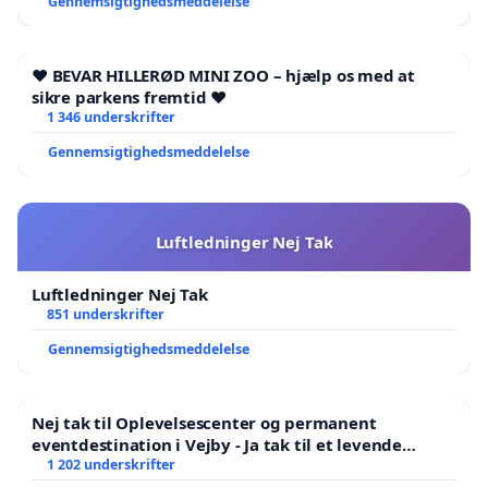
Gennemsigtighedsmeddelelse
❤️ BEVAR HILLERØD MINI ZOO – hjælp os med at
sikre parkens fremtid ❤️
1 346 underskrifter
Gennemsigtighedsmeddelelse
Luftledninger Nej Tak
Luftledninger Nej Tak
851 underskrifter
Gennemsigtighedsmeddelelse
Nej tak til Oplevelsescenter og permanent
eventdestination i Vejby - Ja tak til et levende
lokalområde i balance
1 202 underskrifter