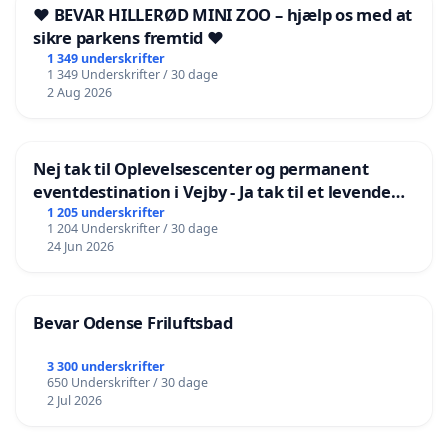
❤️ BEVAR HILLERØD MINI ZOO – hjælp os med at
sikre parkens fremtid ❤️
1 349 underskrifter
1 349 Underskrifter / 30 dage
2 Aug 2026
Nej tak til Oplevelsescenter og permanent
eventdestination i Vejby - Ja tak til et levende
lokalområde i balance
1 205 underskrifter
1 204 Underskrifter / 30 dage
24 Jun 2026
Bevar Odense Friluftsbad
3 300 underskrifter
650 Underskrifter / 30 dage
2 Jul 2026