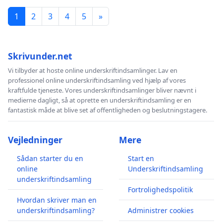
1
2
3
4
5
»
Skrivunder.net
Vi tilbyder at hoste online underskriftindsamlinger. Lav en
professionel online underskriftindsamling ved hjælp af vores
kraftfulde tjeneste. Vores underskriftindsamlinger bliver nævnt i
medierne dagligt, så at oprette en underskriftindsamling er en
fantastisk måde at blive set af offentligheden og beslutningstagere.
Vejledninger
Mere
Sådan starter du en
Start en
online
Underskriftindsamling
underskriftindsamling
Fortrolighedspolitik
Hvordan skriver man en
underskriftindsamling?
Administrer cookies