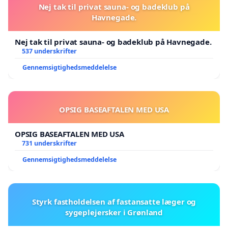
Nej tak til privat sauna- og badeklub på
Havnegade.
Nej tak til privat sauna- og badeklub på Havnegade.
537 underskrifter
Gennemsigtighedsmeddelelse
OPSIG BASEAFTALEN MED USA
OPSIG BASEAFTALEN MED USA
731 underskrifter
Gennemsigtighedsmeddelelse
Styrk fastholdelsen af fastansatte læger og
sygeplejersker i Grønland