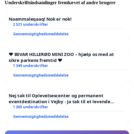
Underskriftsindsamlinger fremhævet af andre brugere
Naammaleqaaq! Nok er nok!
2 521 underskrifter
Gennemsigtighedsmeddelelse
❤️ BEVAR HILLERØD MINI ZOO – hjælp os med at
sikre parkens fremtid ❤️
1 349 underskrifter
Gennemsigtighedsmeddelelse
Nej tak til Oplevelsescenter og permanent
eventdestination i Vejby - Ja tak til et levende
lokalområde i balance
1 205 underskrifter
Gennemsigtighedsmeddelelse