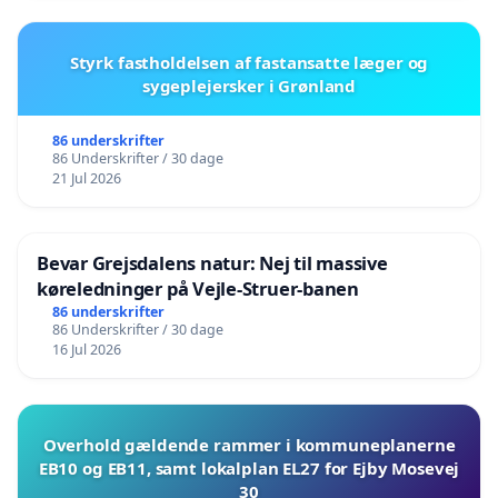
Styrk fastholdelsen af fastansatte læger og
sygeplejersker i Grønland
86 underskrifter
86 Underskrifter / 30 dage
21 Jul 2026
Bevar Grejsdalens natur: Nej til massive
køreledninger på Vejle-Struer-banen
86 underskrifter
86 Underskrifter / 30 dage
16 Jul 2026
Overhold gældende rammer i kommuneplanerne
EB10 og EB11, samt lokalplan EL27 for Ejby Mosevej
30