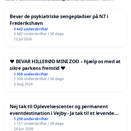
interesseret i
Bevar de psykiatriske sengepladser på N7 i
Frederikshavn
3 642 underskrifter
3 642 Underskrifter / 30 dage
12 Jul 2026
❤️ BEVAR HILLERØD MINI ZOO – hjælp os med at
sikre parkens fremtid ❤️
1 359 underskrifter
1 359 Underskrifter / 30 dage
2 Aug 2026
Nej tak til Oplevelsescenter og permanent
eventdestination i Vejby - Ja tak til et levende
lokalområde i balance
1 239 underskrifter
1 151 Underskrifter / 30 dage
24 Jun 2026