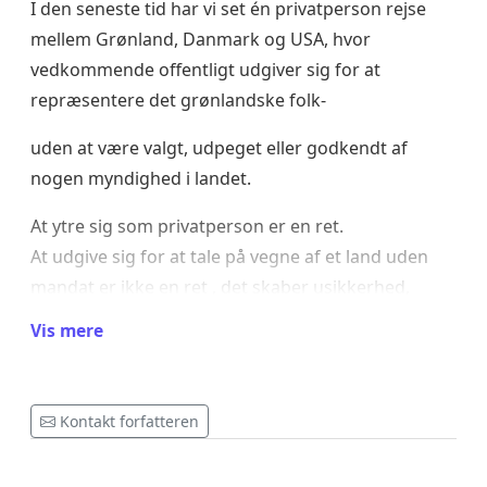
I den seneste tid har vi set én privatperson rejse
mellem Grønland, Danmark og USA, hvor
vedkommende offentligt
udgiver sig for at
repræsentere det grønlandske folk
-
uden at være valgt, udpeget eller godkendt af
nogen myndighed i landet.
At ytre sig som privatperson er en ret.
At udgive sig for at tale på vegne af et land
uden
mandat
er ikke en ret , det skaber usikkerhed,
mistillid og politisk forvirring.
Vis mere
Denne adfærd udfordrer ikke kun vores interne
sammenhængskraft, men risikerer også at
skade
Kontakt forfatteren
Grønlands internationale omdømme
.
🛑 Derfor kræver vi som borgere: