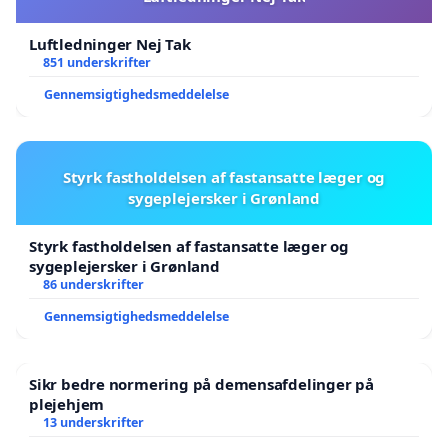
hvor ingen privatperson kan udgive sig for at være
landets stemme uden demokratisk mandat.
Luftledninger Nej Tak
851 underskrifter
Underskrifter afleveres samlet til Naalakkersuisut.
Gennemsigtighedsmeddelelse
Med respekt og på vegne af de underskrivende,
Aili Liimakka Laue
Styrk fastholdelsen af fastansatte læger og
Borger i Grønland
sygeplejersker i Grønland
🇬🇱
Styrk fastholdelsen af fastansatte læger og
sygeplejersker i Grønland
86 underskrifter
Gennemsigtighedsmeddelelse
Sikr bedre normering på demensafdelinger på
plejehjem
13 underskrifter