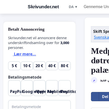
Skrivunder.net
Gennemse Unde
DA ▼
Betalt Annoncering
Skift Sp
Svensk
Skrivunder.net vil annoncere denne
underskriftindsamling over for
3,000
personer.
Medp
Lær mere...
døtre
5 €
10 €
20 €
40 €
80 €
palæ
Betalingsmetode
 جديد
م
PayPal
Google Pay
Apple Pay
MobilePay
Kreditkort
Del
Betalingsmetode