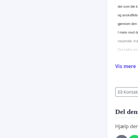
det som ble 
og avskaffels
gjennom den så
I møte med de
nasjonale, kul
Det kalles inn
gjennomføre 
Vis mere
opprinnelsesful
mangel av lov
Council).
Kontak
Derfor er det
den eksistere
Del den
med å gjenopp
den eneste le
Hjælp den
alle dens eks
frigjøring og t