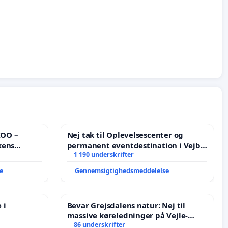
ZOO –
Nej tak til Oplevelsescenter og
kens
permanent eventdestination i Vejby
- Ja tak til et levende lokalområde i
1 190 underskrifter
balance
e
Gennemsigtighedsmeddelelse
 i
Bevar Grejsdalens natur: Nej til
massive køreledninger på Vejle-
Struer-banen
86 underskrifter