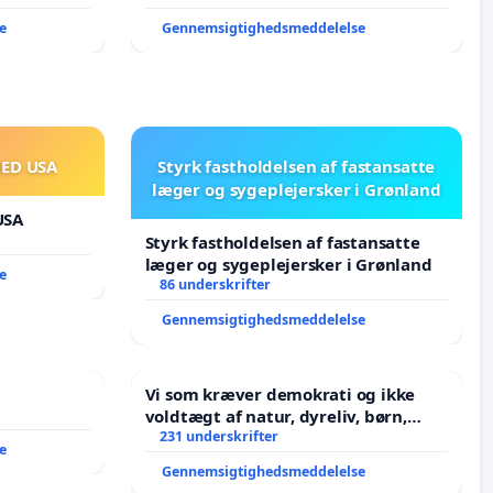
e
Gennemsigtighedsmeddelelse
MED USA
Styrk fastholdelsen af fastansatte
læger og sygeplejersker i Grønland
USA
Styrk fastholdelsen af fastansatte
læger og sygeplejersker i Grønland
e
86 underskrifter
Gennemsigtighedsmeddelelse
Vi som kræver demokrati og ikke
voldtægt af natur, dyreliv, børn,
unge Borgene har sagt NEJ i mange
231 underskrifter
e
år. Der er
Gennemsigtighedsmeddelelse