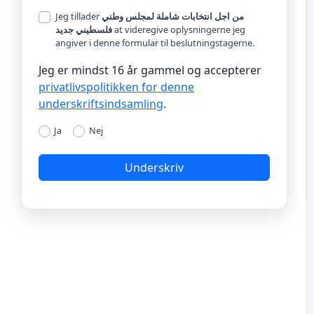
Jeg tillader
من اجل انتخابات شاملة لمجلس وطني
فلسطيني جديد
at videregive oplysningerne jeg
angiver i denne formular til beslutningstagerne.
Jeg er mindst 16 år gammel og accepterer
privatlivspolitikken for denne
underskriftsindsamling
.
Ja
Nej
Underskriv