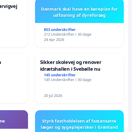
rvigvej
Danmark skal have en køreplan for
udfasning af dyreforsøg
853 underskrifter
212 Underskrifter / 30 dage
24 Apr 2026
n
Sikker skolevej og renover
idrætshallen i Svebølle nu
145 underskrifter
145 Underskrifter / 30 dage
20 Jul 2026
ne
Styrk fastholdelsen af fastansatte
læger og sygeplejersker i Grønland