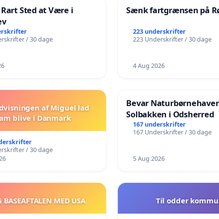
 Rart Sted at Være i
Sænk fartgrænsen på Rø
ev
rskrifter
223 underskrifter
rskrifter / 30 dage
223 Underskrifter / 30 dage
26
4 Aug 2026
Bevar Naturbørnehave
dvisningen af Miguel lad
Solbakken i Odsherred
am blive i Danmark
167 underskrifter
167 Underskrifter / 30 dage
derskrifter
rskrifter / 30 dage
26
5 Aug 2026
G BASEAFTALEN MED USA
Til odder kommu