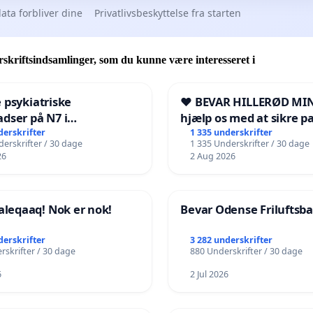
ata forbliver dine
Privatlivsbeskyttelse fra starten
utningen af
det palæstinensiske
-
guatemalanske samfund
ad Palestine de Bolivia
utningen af
palæstinensiske unge kvinder i Venezuela. UJPV
skriftsindsamlinger, som du kunne være interesseret i
illioner"
-
kampagne
 psykiatriske
❤️ BEVAR HILLERØD MIN
ersoner
dser på N7 i
hjælp os med at sikre p
kshavn
fremtid ❤️
derskrifter
1 335 underskrifter
rsoner i grupper
erskrifter / 30 dage
1 335 Underskrifter / 30 dage
ersoner i bevægelse
26
2 Aug 2026
eqaaq! Nok er nok!
Bevar Odense Friluftsb
derskrifter
3 282 underskrifter
rskrifter / 30 dage
880 Underskrifter / 30 dage
6
2 Jul 2026