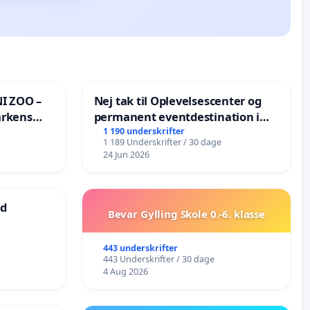
I ZOO –
Nej tak til Oplevelsescenter og
arkens
permanent eventdestination i
Vejby - Ja tak til et levende
1 190 underskrifter
1 189 Underskrifter / 30 dage
lokalområde i balance
24 Jun 2026
ad
Bevar Gylling Skole 0.-6. klasse
443 underskrifter
443 Underskrifter / 30 dage
4 Aug 2026