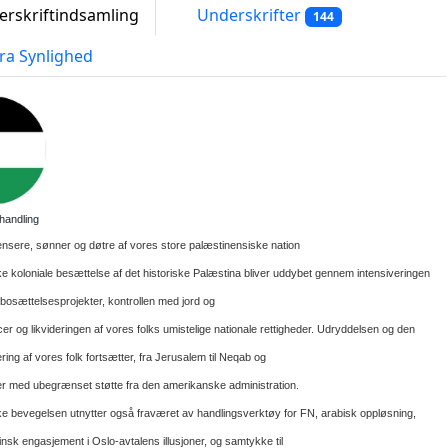
rskriftindsamling
Underskrifter
144
ra Synlighed
l handling
nsere, sønner og døtre af vores store palæstinensiske nation
ke koloniale besættelse af det historiske Palæstina bliver uddybet gennem intensiveringen
e bosæ
ttelsesprojekter, kontrollen med jord og
er og likvideringen af
vores folks umistelige nationale rettigheder. Udryddelsen og den
ering af vores folk fortsætter, fra Jerusalem
til Neqab og
r med ubegrænset støtte fr
a den amerikanske administration.
ke bevegelsen utnytter også fraværet av handlingsverktøy for FN, arabisk oppløsning,
stinsk engasj
ement i Oslo
-
avtalens illusjoner, og samtykke til