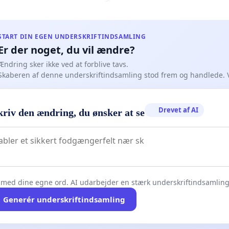
nsiske Befrielsesorganisation (PLO) som optakt til at opgive de umistelige nationale
START DIN EGEN UNDERSKRIFTINDSAMLING
--------------------------------------------------------------------------------------------------------
Er der noget, du vil ændre?
institutioner, kampagner, bevægelser, grupper og enkeltpersoner
Ændring sker ikke ved at forblive tavs.
nale kampagne for at genopbygge Den Palæstinensiske Befrielsesorganisation
Skaberen af denne underskriftindsamling stod frem og handlede. 
ndet for forandring
demokratiske Bevægelse
Drevet af AI
kriv den ændring, du ønsker at se
vægelse nok
tinensere
g værdighedsliste
inensiske Union i Latinamerika
ña Palæstina
-
foreningen
 med dine egne ord. AI udarbejder en stærk underskriftindsamling 
ianske palæstinensiske selvstyre i Brasilien
n Cultural Colombo Palæstina
Generér underskriftindsamling
ab Colombo Cultural Center Foundation
enzula Association