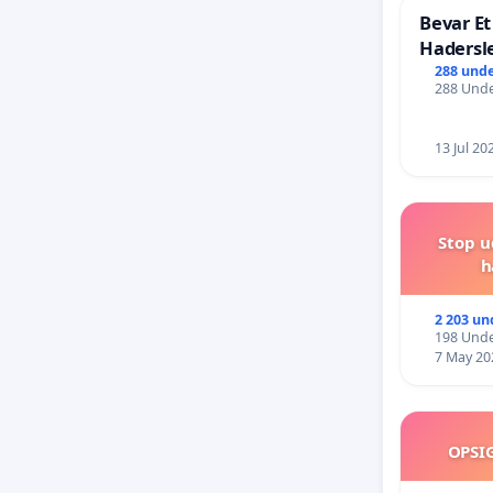
Bevar Et
Hadersl
288 unde
288 Unde
13 Jul 20
Stop u
h
2 203 un
198 Unde
7 May 20
OPSI