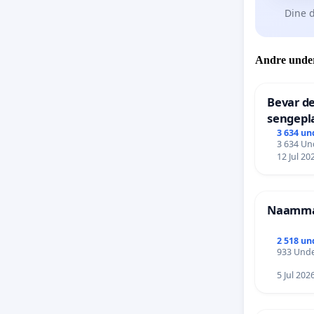
Dine d
13. Sammensl
14.
Colectivid
15. Sammensl
Andre under
16. "Vi er 12 m
PERSONER:
Bevar de
* Navne på p
sengepla
Frederi
3 634 un
* Navne på pe
3 634 Und
* Navne på p
12 Jul 20
Naammal
2 518 un
933 Unde
5 Jul 202