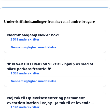
Underskriftsindsamlinger fremhævet af andre brugere
Naammaleqaaq! Nok er nok!
2 518 underskrifter
Gennemsigtighedsmeddelelse
❤️ BEVAR HILLERØD MINI ZOO – hjælp os med at
sikre parkens fremtid ❤️
1 335 underskrifter
Gennemsigtighedsmeddelelse
Nej tak til Oplevelsescenter og permanent
eventdestination i Vejby - Ja tak til et levende
lokalområde i balance
1 190 underskrifter