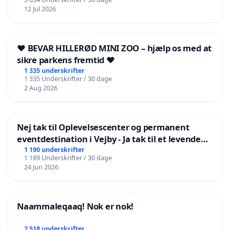
12 Jul 2026
❤️ BEVAR HILLERØD MINI ZOO – hjælp os med at
sikre parkens fremtid ❤️
1 335 underskrifter
1 335 Underskrifter / 30 dage
2 Aug 2026
Nej tak til Oplevelsescenter og permanent
eventdestination i Vejby - Ja tak til et levende
lokalområde i balance
1 190 underskrifter
1 189 Underskrifter / 30 dage
24 Jun 2026
Naammaleqaaq! Nok er nok!
2 518 underskrifter