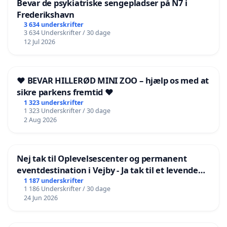
Bevar de psykiatriske sengepladser på N7 i
Frederikshavn
3 634 underskrifter
3 634 Underskrifter / 30 dage
12 Jul 2026
❤️ BEVAR HILLERØD MINI ZOO – hjælp os med at
sikre parkens fremtid ❤️
1 323 underskrifter
1 323 Underskrifter / 30 dage
2 Aug 2026
Nej tak til Oplevelsescenter og permanent
eventdestination i Vejby - Ja tak til et levende
lokalområde i balance
1 187 underskrifter
1 186 Underskrifter / 30 dage
24 Jun 2026