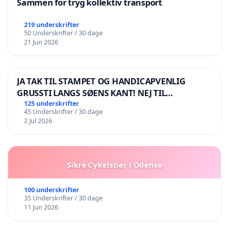
Sammen for tryg kollektiv transport
219 underskrifter
50 Underskrifter / 30 dage
21 Jun 2026
JA TAK TIL STAMPET OG HANDICAPVENLIG
GRUSSTI LANGS SØENS KANT! NEJ TIL
BOARDWALK VÆK FRA SØEN
125 underskrifter
45 Underskrifter / 30 dage
2 Jul 2026
Sikre Cykelstier i Odense
100 underskrifter
35 Underskrifter / 30 dage
11 Jun 2026