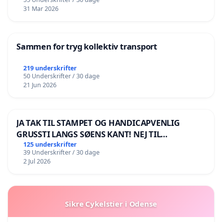
31 Mar 2026
Sammen for tryg kollektiv transport
219 underskrifter
50 Underskrifter / 30 dage
21 Jun 2026
JA TAK TIL STAMPET OG HANDICAPVENLIG
GRUSSTI LANGS SØENS KANT! NEJ TIL
BOARDWALK VÆK FRA SØEN
125 underskrifter
39 Underskrifter / 30 dage
2 Jul 2026
Sikre Cykelstier i Odense