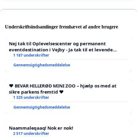
Underskriftsindsamlinger fremhævet af andre brugere
Nej tak til Oplevelsescenter og permanent
eventdestination i Vejby - Ja tak til et levende
lokalområde i balance
1 187 underskrifter
Gennemsigtighedsmeddelelse
❤️ BEVAR HILLERØD MINI ZOO – hjælp os med at
sikre parkens fremtid ❤️
1 325 underskrifter
Gennemsigtighedsmeddelelse
Naammaleqaaq! Nok er nok!
2 517 underskrifter