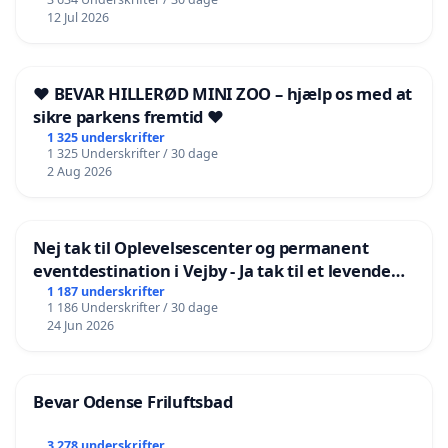
12 Jul 2026
❤️ BEVAR HILLERØD MINI ZOO – hjælp os med at
sikre parkens fremtid ❤️
1 325 underskrifter
1 325 Underskrifter / 30 dage
2 Aug 2026
Nej tak til Oplevelsescenter og permanent
eventdestination i Vejby - Ja tak til et levende
lokalområde i balance
1 187 underskrifter
1 186 Underskrifter / 30 dage
24 Jun 2026
Bevar Odense Friluftsbad
3 278 underskrifter