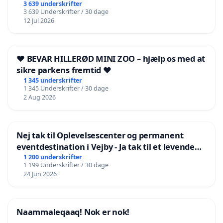
3 639 underskrifter
3 639 Underskrifter / 30 dage
12 Jul 2026
❤️ BEVAR HILLERØD MINI ZOO – hjælp os med at
sikre parkens fremtid ❤️
1 345 underskrifter
1 345 Underskrifter / 30 dage
2 Aug 2026
Nej tak til Oplevelsescenter og permanent
eventdestination i Vejby - Ja tak til et levende
lokalområde i balance
1 200 underskrifter
1 199 Underskrifter / 30 dage
24 Jun 2026
Naammaleqaaq! Nok er nok!