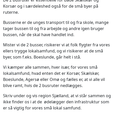
De 2 busruter er essentielle for både Skælskør og
Korsør og i særdeleshed også for de små byer på
ruterne.
Busserne er de unges transport til og fra skole, mange
tager bussen til og fra arbejde og andre igen bruger
bussen, når de skal have handlet ind.
Mister vi de 2 busser, risikerer vi at folk flygter fra vores
ellers trygge lokalsamfund, og vi risikerer at de små
byer, som f.eks. Boeslunde, går helt i stå.
Vi kæmper alle sammen, hver især, for vores små
lokalsamfund, hvad enten det er Korsør, Skælskør,
Boeslunde, Agersø eller Omø og fælles er, at vi alle vil
blive ramt, hvis de 2 busruter nedlægges.
Skriv under og vis region Sjælland, at vi står sammen og
ikke finder os i at de ødelægger den infrastruktur som
er så vigtig for vores små lokal samfund.