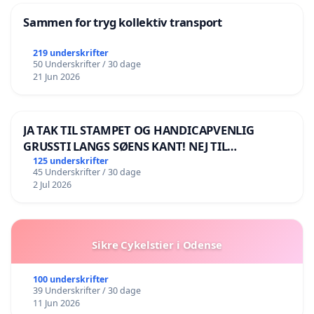
Sammen for tryg kollektiv transport
219 underskrifter
50 Underskrifter / 30 dage
21 Jun 2026
JA TAK TIL STAMPET OG HANDICAPVENLIG
GRUSSTI LANGS SØENS KANT! NEJ TIL
BOARDWALK VÆK FRA SØEN
125 underskrifter
45 Underskrifter / 30 dage
2 Jul 2026
Sikre Cykelstier i Odense
100 underskrifter
39 Underskrifter / 30 dage
11 Jun 2026