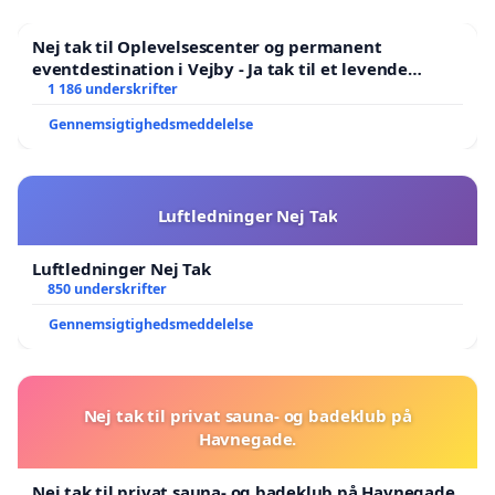
Nej tak til Oplevelsescenter og permanent
eventdestination i Vejby - Ja tak til et levende
lokalområde i balance
1 186 underskrifter
Gennemsigtighedsmeddelelse
Luftledninger Nej Tak
Luftledninger Nej Tak
850 underskrifter
Gennemsigtighedsmeddelelse
Nej tak til privat sauna- og badeklub på
Havnegade.
Nej tak til privat sauna- og badeklub på Havnegade.