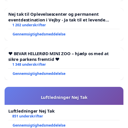
Nej tak til Oplevelsescenter og permanent
eventdestination i Vejby - Ja tak til et levende
lokalområde i balance
1 202 underskrifter
Gennemsigtighedsmeddelelse
❤️ BEVAR HILLERØD MINI ZOO – hjælp os med at
sikre parkens fremtid ❤️
1 348 underskrifter
Gennemsigtighedsmeddelelse
Luftledninger Nej Tak
Luftledninger Nej Tak
851 underskrifter
Gennemsigtighedsmeddelelse