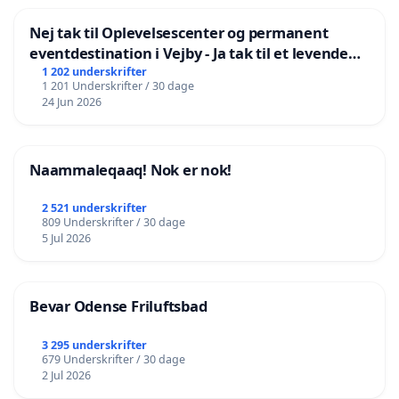
Nej tak til Oplevelsescenter og permanent
eventdestination i Vejby - Ja tak til et levende
lokalområde i balance
1 202 underskrifter
1 201 Underskrifter / 30 dage
24 Jun 2026
Naammaleqaaq! Nok er nok!
2 521 underskrifter
809 Underskrifter / 30 dage
5 Jul 2026
Bevar Odense Friluftsbad
3 295 underskrifter
679 Underskrifter / 30 dage
2 Jul 2026