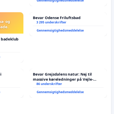
Gennemsigtighedsmeddelelse
Bevar Odense Friluftsbad
na- og
3 295 underskrifter
ade.
Gennemsigtighedsmeddelelse
g badeklub
e
i
Bevar Grejsdalens natur: Nej til
massive køreledninger på Vejle-
Struer-banen
86 underskrifter
e
Gennemsigtighedsmeddelelse