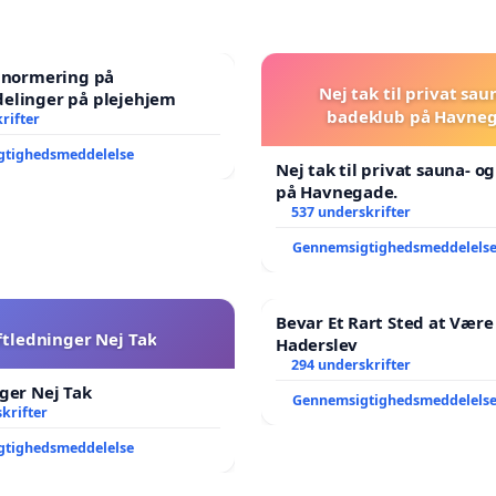
e normering på
Nej tak til privat sau
elinger på plejehjem
badeklub på Havneg
rifter
gtighedsmeddelelse
Nej tak til privat sauna- o
på Havnegade.
537 underskrifter
Gennemsigtighedsmeddelels
Bevar Et Rart Sted at Være 
ftledninger Nej Tak
Haderslev
294 underskrifter
ger Nej Tak
Gennemsigtighedsmeddelels
krifter
gtighedsmeddelelse