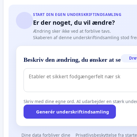
START DIN EGEN UNDERSKRIFTINDSAMLING
Er der noget, du vil ændre?
Ændring sker ikke ved at forblive tavs.
Skaberen af denne underskriftindsamling stod fr
Dre
Beskriv den ændring, du ønsker at se
Skriv med dine egne ord. AI udarbejder en stærk under
Generér underskriftindsamling
Dine data forbliver dine
Privatlivsbeskyttelse fra start