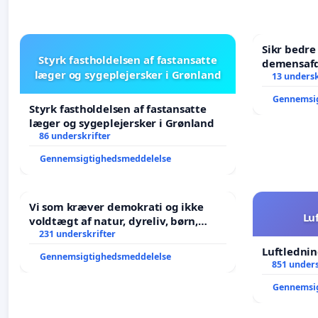
Sikr bedr
Styrk fastholdelsen af fastansatte
demensafd
læger og sygeplejersker i Grønland
13 undersk
Gennemsi
Styrk fastholdelsen af fastansatte
læger og sygeplejersker i Grønland
86 underskrifter
Gennemsigtighedsmeddelelse
Vi som kræver demokrati og ikke
Lu
voldtægt af natur, dyreliv, børn,
unge Borgene har sagt NEJ i mange
231 underskrifter
år. Der er
Luftlednin
Gennemsigtighedsmeddelelse
851 unders
Gennemsi