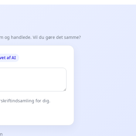
em og handlede. Vil du gøre det samme?
vet af AI
skriftindsamling for dig.
en