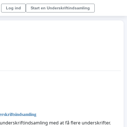
Log ind
Start en Underskriftindsamling
rskriftsindsamling
nderskriftindsamling med at få flere underskrifter.