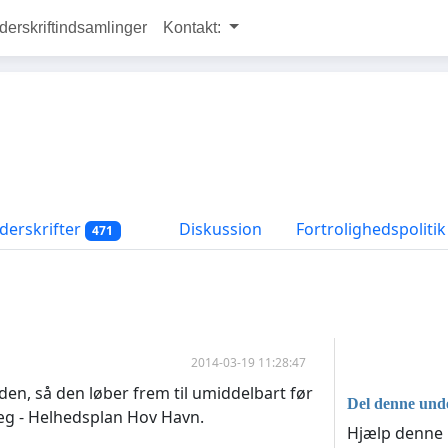
rskriftindsamlinger
Kontakt:
erskrifter
Diskussion
Fortrolighedspolitik
471
2014-03-19 11:28:47
den, så den løber frem til umiddelbart før
Del denne unde
læg - Helhedsplan Hov Havn.
Hjælp denne u