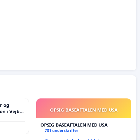
er og
OPSIG BASEAFTALEN MED USA
on i Vejby
lområde i
OPSIG BASEAFTALEN MED USA
e
731 underskrifter