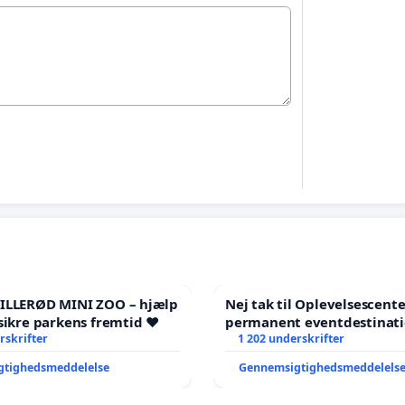
HILLERØD MINI ZOO – hjælp
Nej tak til Oplevelsescent
sikre parkens fremtid ❤️
permanent eventdestinati
rskrifter
- Ja tak til et levende loka
1 202 underskrifter
balance
gtighedsmeddelelse
Gennemsigtighedsmeddelels