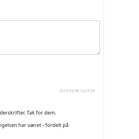
2014-03-06 13:27:54
erskrifter. Tak for dem.
sigelsen har været - fordelt på