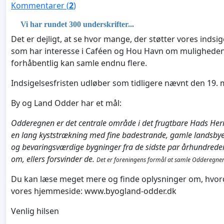
Kommentarer (
2
)
Vi har rundet 300 underskrifter...
Det er dejligt, at se hvor mange, der støtter vores inds
som har interesse i Caféen og Hou Havn om muligheden f
forhåbentlig kan samle endnu flere.
Indsigelsesfristen udløber som tidligere nævnt den 19. 
By og Land Odder har et mål:
Odderegnen er det centrale område i det frugtbare Hads Herr
en lang kyststrækning med fine badestrande, gamle landsby
og bevaringsværdige bygninger fra de sidste par århundreder. 
om, ellers forsvinder de.
Det er foreningens formål at samle Odderegn
Du kan læse meget mere og finde oplysninger om, hvord
vores hjemmeside: www.byogland-odder.dk
Venlig hilsen