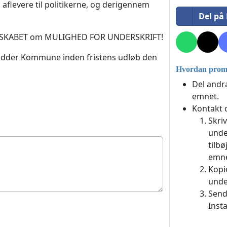
n aflevere til politikerne, og derigennem
Del på
E BUDSKABET om MULIGHED FOR UNDERSKRIFT!
en/Odder Kommune inden fristens udløb den
Hvordan promo
Del andr
emnet.
Kontakt 
Skri
unde
tilbø
emne
Kopi
unde
Send
Inst