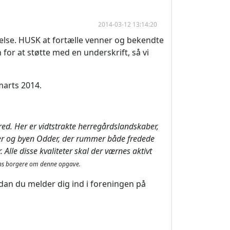
2014-03-12 13:14:20
igelse. HUSK at fortælle venner og bekendte
or at støtte med en underskrift, så vi
marts 2014.
ed. Her er vidtstrakte herregårdslandskaber,
er og byen Odder, der rummer både fredede
Alle disse kvaliteter skal der værnes aktivt
ens borgere om denne opgave.
an du melder dig ind i foreningen på