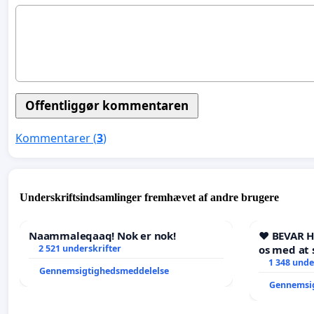
Kommentarer (
3
)
Underskriftsindsamlinger fremhævet af andre brugere
Naammaleqaaq! Nok er nok!
❤️ BEVAR 
2 521 underskrifter
os med at 
1 348 unde
Gennemsigtighedsmeddelelse
Gennemsi