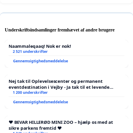
Underskriftsindsamlinger fremhævet af andre brugere
Naammaleqaaq! Nok er nok!
2 521 underskrifter
Gennemsigtighedsmeddelelse
Nej tak til Oplevelsescenter og permanent
eventdestination i Vejby - Ja tak til et levende
lokalområde i balance
1 200 underskrifter
Gennemsigtighedsmeddelelse
❤️ BEVAR HILLERØD MINI ZOO – hjælp os med at
sikre parkens fremtid ❤️