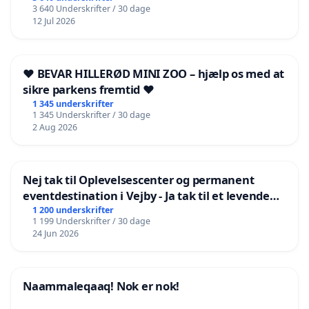
3 640 Underskrifter / 30 dage
12 Jul 2026
❤️ BEVAR HILLERØD MINI ZOO – hjælp os med at
sikre parkens fremtid ❤️
1 345 underskrifter
1 345 Underskrifter / 30 dage
2 Aug 2026
Nej tak til Oplevelsescenter og permanent
eventdestination i Vejby - Ja tak til et levende
lokalområde i balance
1 200 underskrifter
1 199 Underskrifter / 30 dage
24 Jun 2026
Naammaleqaaq! Nok er nok!