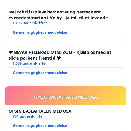
Nej tak til Oplevelsescenter og permanent
eventdestination i Vejby - Ja tak til et levende
lokalområde i balance
1 193 underskrifter
Gennemsigtighedsmeddelelse
❤️ BEVAR HILLERØD MINI ZOO – hjælp os med at
sikre parkens fremtid ❤️
1 339 underskrifter
Gennemsigtighedsmeddelelse
OPSIG BASEAFTALEN MED USA
OPSIG BASEAFTALEN MED USA
731 underskrifter
Gennemsigtighedsmeddelelse