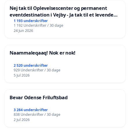
Nej tak til Oplevelsescenter og permanent
eventdestination i Vejby - Ja tak til et levende
lokalområde i balance
1 193 underskrifter
1 192 Underskrifter / 30 dage
24 Jun 2026
Naammaleqaaq! Nok er nok!
2 520 underskrifter
929 Underskrifter / 30 dage
5 Jul 2026
Bevar Odense Friluftsbad
3 284 underskrifter
838 Underskrifter / 30 dage
2 Jul 2026