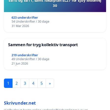
EB10 og EB11, samt lokalplan EL27 for Ejby Mosevej
30
623 underskrifter
54 Underskrifter / 30 dage
31 Mar 2026
Sammen for tryg kollektiv transport
219 underskrifter
49 Underskrifter / 30 dage
21 Jun 2026
1
2
3
4
5
»
Skrivunder.net