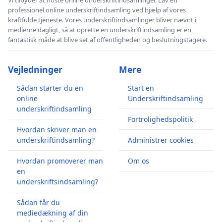
Vi tilbyder at hoste online underskriftindsamlinger. Lav en
professionel online underskriftindsamling ved hjælp af vores
kraftfulde tjeneste. Vores underskriftindsamlinger bliver nævnt i
medierne dagligt, så at oprette en underskriftindsamling er en
fantastisk måde at blive set af offentligheden og beslutningstagere.
Vejledninger
Mere
Sådan starter du en
Start en
online
Underskriftindsamling
underskriftindsamling
Fortrolighedspolitik
Hvordan skriver man en
underskriftindsamling?
Administrer cookies
Hvordan promoverer man
Om os
en
underskriftsindsamling?
Sådan får du
mediedækning af din