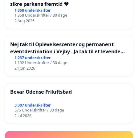
sikre parkens fremtid ❤️
1 358 underskrifter
1 358 Underskrifter / 30 dage
2 Aug 2026
Nej tak til Oplevelsescenter og permanent
eventdestination i Vejby - Ja tak til et levende
lokalområde i balance
1 237 underskrifter
1 192 Underskrifter / 30 dage
24 Jun 2026
Bevar Odense Friluftsbad
3 307 underskrifter
575 Underskrifter / 30 dage
2 Jul 2026