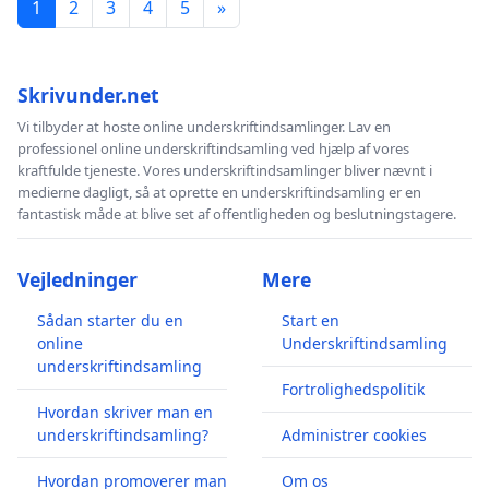
1
2
3
4
5
»
Skrivunder.net
Vi tilbyder at hoste online underskriftindsamlinger. Lav en
professionel online underskriftindsamling ved hjælp af vores
kraftfulde tjeneste. Vores underskriftindsamlinger bliver nævnt i
medierne dagligt, så at oprette en underskriftindsamling er en
fantastisk måde at blive set af offentligheden og beslutningstagere.
Vejledninger
Mere
Sådan starter du en
Start en
online
Underskriftindsamling
underskriftindsamling
Fortrolighedspolitik
Hvordan skriver man en
underskriftindsamling?
Administrer cookies
Hvordan promoverer man
Om os