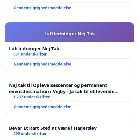
Gennemsigtighedsmeddelelse
Luftledninger Nej Tak
Luftledninger Nej Tak
851 underskrifter
Gennemsigtighedsmeddelelse
Nej tak til Oplevelsescenter og permanent
eventdestination i Vejby - Ja tak til et levende
lokalområde i balance
1 237 underskrifter
Gennemsigtighedsmeddelelse
Bevar Et Rart Sted at Være i Haderslev
299 underskrifter