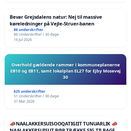
Bevar Grejsdalens natur: Nej til massive
køreledninger på Vejle-Struer-banen
86 underskrifter
86 Underskrifter / 30 dage
16 Jul 2026
Overhold gældende rammer i kommuneplanerne
EB10 og EB11, samt lokalplan EL27 for Ejby Mosevej
30
625 underskrifter
51 Underskrifter / 30 dage
31 Mar 2026
📣NAALAKKERSUISOOQATIGIIT TUNUARLIK 📣
NAALAKKERSUISUT BØR TRÆKKE SIG TILBAGE