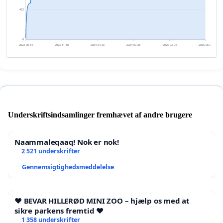
422
0
2023-06-14
2023-11-18
2024-04-23
2024-09-28
2025-03-04
2025-08-08
Underskriftsindsamlinger fremhævet af andre brugere
Naammaleqaaq! Nok er nok!
2 521 underskrifter
Gennemsigtighedsmeddelelse
❤️ BEVAR HILLERØD MINI ZOO – hjælp os med at
sikre parkens fremtid ❤️
1 358 underskrifter