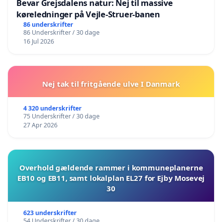
Bevar Grejsdalens natur: Nej til massive
køreledninger på Vejle-Struer-banen
86 underskrifter
86 Underskrifter / 30 dage
16 Jul 2026
Nej tak til fritgående ulve I Danmark
4 320 underskrifter
75 Underskrifter / 30 dage
27 Apr 2026
Overhold gældende rammer i kommuneplanerne
EB10 og EB11, samt lokalplan EL27 for Ejby Mosevej
30
623 underskrifter
54 Underskrifter / 30 dage