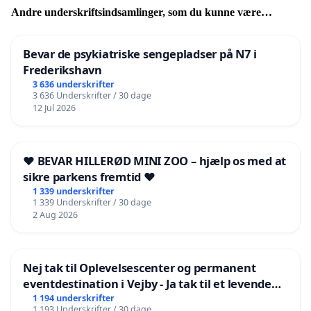
Andre underskriftsindsamlinger, som du kunne være
interesseret i
Bevar de psykiatriske sengepladser på N7 i
Frederikshavn
3 636 underskrifter
3 636 Underskrifter / 30 dage
12 Jul 2026
❤️ BEVAR HILLERØD MINI ZOO – hjælp os med at
sikre parkens fremtid ❤️
1 339 underskrifter
1 339 Underskrifter / 30 dage
2 Aug 2026
Nej tak til Oplevelsescenter og permanent
eventdestination i Vejby - Ja tak til et levende
lokalområde i balance
1 194 underskrifter
1 193 Underskrifter / 30 dage