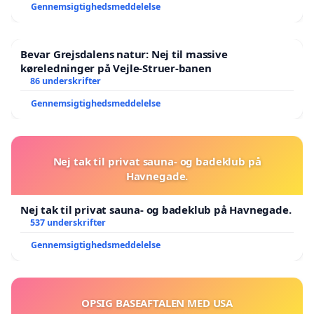
Gennemsigtighedsmeddelelse
Bevar Grejsdalens natur: Nej til massive
køreledninger på Vejle-Struer-banen
86 underskrifter
Gennemsigtighedsmeddelelse
Nej tak til privat sauna- og badeklub på
Havnegade.
Nej tak til privat sauna- og badeklub på Havnegade.
537 underskrifter
Gennemsigtighedsmeddelelse
OPSIG BASEAFTALEN MED USA