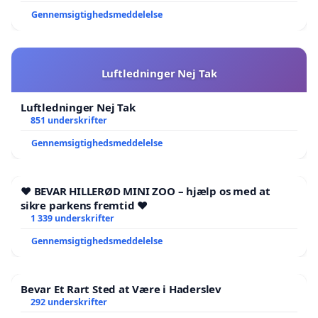
forskellige regler, gælder for samme fag, og mange
Gennemsigtighedsmeddelelse
lokal aftaler aldrig' har været til afstemning hos
medlemmerne.
TR. Er valgt, til og af de ansatte, men er et sted på
Luftledninger Nej Tak
vejen, blevet ejendom for lederne, TR, skal' tilbage
Luftledninger Nej Tak
til medlemmerne .
851 underskrifter
Gennemsigtighedsmeddelelse
støt,op om vores fælles kamp på tværs,
❤️ BEVAR HILLERØD MINI ZOO – hjælp os med at
skriv under
sikre parkens fremtid ❤️
1 339 underskrifter
såh vi engang' for alle kan få synlig gjort vores
Gennemsigtighedsmeddelelse
dårlige arbejdsmiljø og arbejdsbetingelser
Bevar Et Rart Sted at Være i Haderslev
292 underskrifter