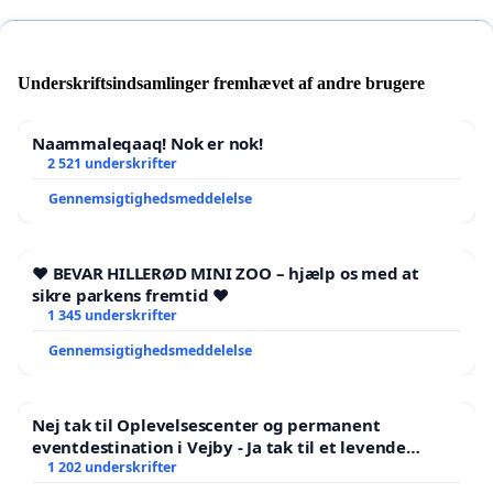
Underskriftsindsamlinger fremhævet af andre brugere
Naammaleqaaq! Nok er nok!
2 521 underskrifter
Gennemsigtighedsmeddelelse
❤️ BEVAR HILLERØD MINI ZOO – hjælp os med at
sikre parkens fremtid ❤️
1 345 underskrifter
Gennemsigtighedsmeddelelse
Nej tak til Oplevelsescenter og permanent
eventdestination i Vejby - Ja tak til et levende
lokalområde i balance
1 202 underskrifter