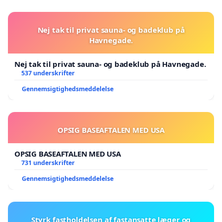
Nej tak til privat sauna- og badeklub på
Havnegade.
Nej tak til privat sauna- og badeklub på Havnegade.
537 underskrifter
Gennemsigtighedsmeddelelse
OPSIG BASEAFTALEN MED USA
OPSIG BASEAFTALEN MED USA
731 underskrifter
Gennemsigtighedsmeddelelse
Styrk fastholdelsen af fastansatte læger og