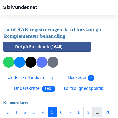
Skrivunder.net
Ja til RAB-registreringen.Ja til forskning i
komplementær behandling.
Del på Facebook (1640)
Underskriftindsamling
Beskeder
7
Underskrifter
Fortrolighedspolitik
3 931
Kommentarer
«
1
2
3
4
5
6
7
8
9
...
20