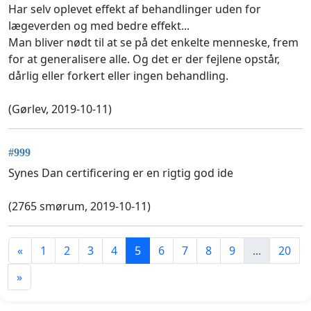
Har selv oplevet effekt af behandlinger uden for
lægeverden og med bedre effekt...
Man bliver nødt til at se på det enkelte menneske, frem
for at generalisere alle. Og det er der fejlene opstår,
dårlig eller forkert eller ingen behandling.
(Gørlev, 2019-10-11)
#999
Synes Dan certificering er en rigtig god ide
(2765 smørum, 2019-10-11)
«
1
2
3
4
5
6
7
8
9
...
20
»