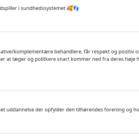
medspiller i sundhedssystemet 🥰👣
ternative/komplementære behandlere, får respekt og positiv
r at læger og politkere snart kommer ned fra deres høje h
et uddannelse der opfylder den tilhørendes forening og h