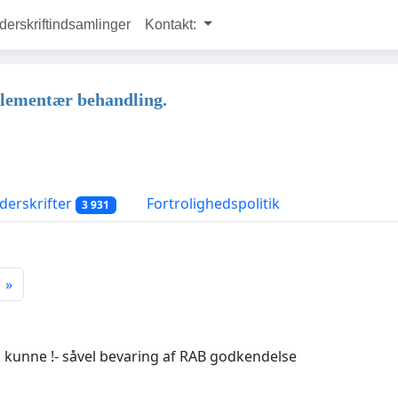
rskriftindsamlinger
Kontakt:
mplementær behandling.
erskrifter
Fortrolighedspolitik
3 931
»
s kunne !- såvel bevaring af RAB godkendelse