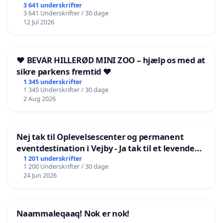
3 641 underskrifter
3 641 Underskrifter / 30 dage
12 Jul 2026
❤️ BEVAR HILLERØD MINI ZOO – hjælp os med at
sikre parkens fremtid ❤️
1 345 underskrifter
1 345 Underskrifter / 30 dage
2 Aug 2026
Nej tak til Oplevelsescenter og permanent
eventdestination i Vejby - Ja tak til et levende
lokalområde i balance
1 201 underskrifter
1 200 Underskrifter / 30 dage
24 Jun 2026
Naammaleqaaq! Nok er nok!