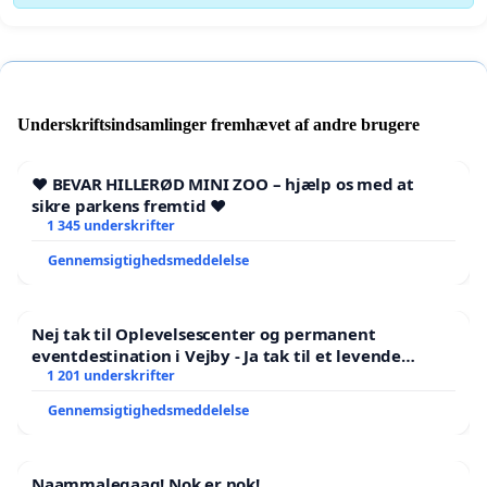
Underskriftsindsamlinger fremhævet af andre brugere
❤️ BEVAR HILLERØD MINI ZOO – hjælp os med at
sikre parkens fremtid ❤️
1 345 underskrifter
Gennemsigtighedsmeddelelse
Nej tak til Oplevelsescenter og permanent
eventdestination i Vejby - Ja tak til et levende
lokalområde i balance
1 201 underskrifter
Gennemsigtighedsmeddelelse
Naammaleqaaq! Nok er nok!