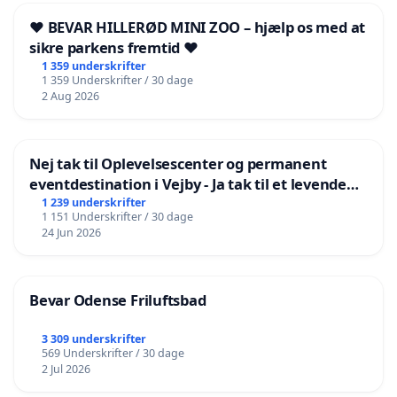
❤️ BEVAR HILLERØD MINI ZOO – hjælp os med at
sikre parkens fremtid ❤️
1 359 underskrifter
1 359 Underskrifter / 30 dage
2 Aug 2026
Nej tak til Oplevelsescenter og permanent
eventdestination i Vejby - Ja tak til et levende
lokalområde i balance
1 239 underskrifter
1 151 Underskrifter / 30 dage
24 Jun 2026
Bevar Odense Friluftsbad
3 309 underskrifter
569 Underskrifter / 30 dage
2 Jul 2026