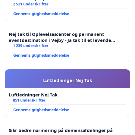
2 521 underskrifter
Gennemsigtighedsmeddelelse
Nej tak til Oplevelsescenter og permanent
eventdestination i Vejby - Ja tak til et levende
lokalområde i balance
1 239 underskrifter
Gennemsigtighedsmeddelelse
Luftledninger Nej Tak
Luftledninger Nej Tak
851 underskrifter
Gennemsigtighedsmeddelelse
Sikr bedre normering på demensafdelinger på