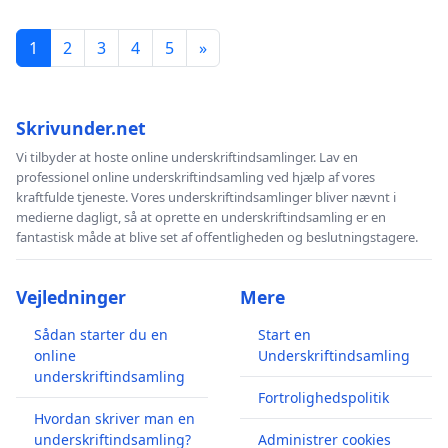
1
2
3
4
5
»
Skrivunder.net
Vi tilbyder at hoste online underskriftindsamlinger. Lav en
professionel online underskriftindsamling ved hjælp af vores
kraftfulde tjeneste. Vores underskriftindsamlinger bliver nævnt i
medierne dagligt, så at oprette en underskriftindsamling er en
fantastisk måde at blive set af offentligheden og beslutningstagere.
Vejledninger
Mere
Sådan starter du en
Start en
online
Underskriftindsamling
underskriftindsamling
Fortrolighedspolitik
Hvordan skriver man en
underskriftindsamling?
Administrer cookies