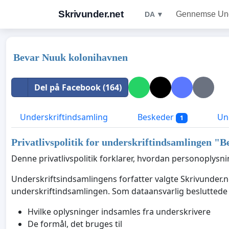
Skrivunder.net
Gennemse Unde
DA ▼
Bevar Nuuk kolonihavnen
Del på Facebook (164)
Underskriftindsamling
Beskeder
Und
1
Privatlivspolitik for underskriftindsamlingen "
B
Denne privatlivspolitik forklarer, hvordan personoplys
Underskriftsindsamlingens forfatter valgte Skrivunder.net
underskriftindsamlingen. Som dataansvarlig besluttede 
Hvilke oplysninger indsamles fra underskrivere
De formål, det bruges til