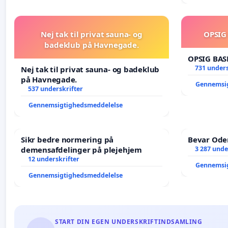
Nej tak til privat sauna- og
OPSIG
badeklub på Havnegade.
OPSIG BAS
731 unders
Nej tak til privat sauna- og badeklub
på Havnegade.
Gennemsi
537 underskrifter
Gennemsigtighedsmeddelelse
Sikr bedre normering på
Bevar Oden
demensafdelinger på plejehjem
3 287 unde
12 underskrifter
Gennemsi
Gennemsigtighedsmeddelelse
START DIN EGEN UNDERSKRIFTINDSAMLING