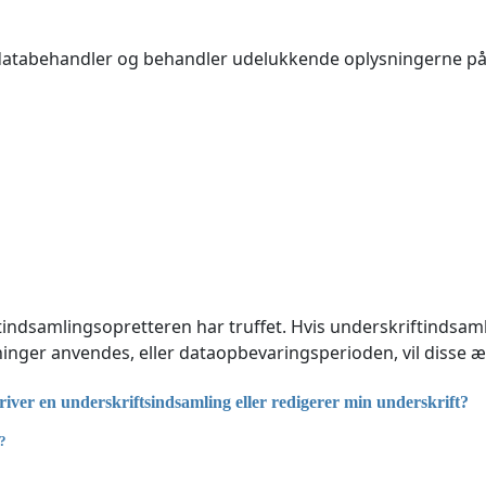
 databehandler og behandler udelukkende oplysningerne p
iftindsamlingsopretteren har truffet. Hvis underskriftinds
inger anvendes, eller dataopbevaringsperioden, vil disse æn
ver en underskriftsindsamling eller redigerer min underskrift?
m?