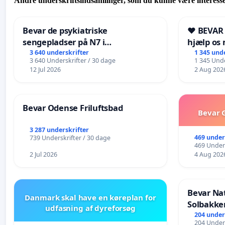
Andre underskriftsindsamlinger, som du kunne være interesse
Bevar de psykiatriske
❤️ BEVAR
sengepladser på N7 i
hjælp os 
Frederikshavn
fremtid ❤
3 640 underskrifter
1 345 und
3 640 Underskrifter / 30 dage
1 345 Unde
12 Jul 2026
2 Aug 202
Bevar Odense Friluftsbad
Bevar G
3 287 underskrifter
469 under
739 Underskrifter / 30 dage
469 Unders
2 Jul 2026
4 Aug 202
Bevar Na
Danmark skal have en køreplan for
Solbakke
udfasning af dyreforsøg
204 under
204 Unders