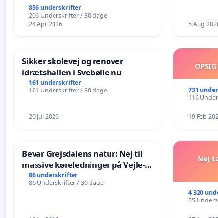
856 underskrifter
206 Underskrifter / 30 dage
24 Apr 2026
5 Aug 202
Sikker skolevej og renover
OPSIG
idrætshallen i Svebølle nu
161 underskrifter
731 under
161 Underskrifter / 30 dage
116 Unders
20 Jul 2026
19 Feb 20
Bevar Grejsdalens natur: Nej til
Nej t
massive køreledninger på Vejle-
Struer-banen
86 underskrifter
86 Underskrifter / 30 dage
4 320 und
55 Undersk