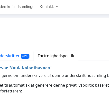
rskriftindsamlinger
Kontakt:
erskrifter
Fortrolighedspolitik
620
evar Nuuk kolonihavnen
"
ningerne om underskrivere af denne underskriftindsamling 
 til automatisk at generere denne privatlivspolitik baseret 
forfatteren: