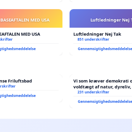
 BASEAFTALEN MED USA
Luftledninger Nej 
EAFTALEN MED USA
Luftledninger Nej Tak
krifter
851 underskrifter
gtighedsmeddelelse
Gennemsigtighedsmeddelels
se Friluftsbad
Vi som kræver demokrati o
rskrifter
voldtægt af natur, dyreliv, børn,
unge Borgene har sagt NE
231 underskrifter
gtighedsmeddelelse
år. Der er
Gennemsigtighedsmeddelels