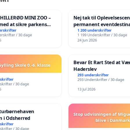
ret i
 HILLERØD MINI ZOO –
Nej tak til Oplevelsesce
med at sikre parkens
permanent eventdestina
️
Vejby - Ja tak til et leven
erskrifter
1 200 underskrifter
rskrifter / 30 dage
1 199 Underskrifter / 30 dage
lokalområde i balance
6
24 Jun 2026
Bevar Et Rart Sted at Vær
ylling Skole 0.-6. klasse
Haderslev
293 underskrifter
skrifter
293 Underskrifter / 30 dage
krifter / 30 dage
6
13 Jul 2026
turbørnehaven
Stop udvisningen af Migu
n i Odsherred
blive i Danmark
skrifter
krifter / 30 dage