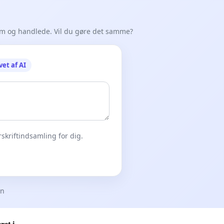
em og handlede. Vil du gøre det samme?
vet af AI
skriftindsamling for dig.
en