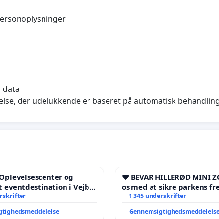
 personoplysninger
s data
fgørelse, der udelukkende er baseret på automatisk behandlin
l Oplevelsescenter og
❤️ BEVAR HILLERØD MINI Z
 eventdestination i Vejby
os med at sikre parkens fr
l et levende lokalområde i
rskrifter
1 345 underskrifter
gtighedsmeddelelse
Gennemsigtighedsmeddelels