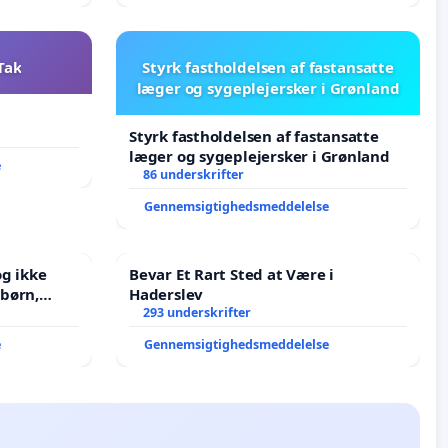
Tak
Styrk fastholdelsen af fastansatte
læger og sygeplejersker i Grønland
Styrk fastholdelsen af fastansatte
læger og sygeplejersker i Grønland
e
86 underskrifter
Gennemsigtighedsmeddelelse
g ikke
Bevar Et Rart Sted at Være i
Haderslev
J i mange
293 underskrifter
e
Gennemsigtighedsmeddelelse