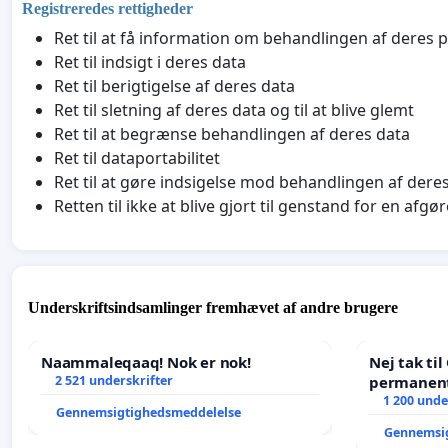
Registreredes rettigheder
Ret til at få information om behandlingen af deres
Ret til indsigt i deres data
Ret til berigtigelse af deres data
Ret til sletning af deres data og til at blive glemt
Ret til at begrænse behandlingen af deres data
Ret til dataportabilitet
Ret til at gøre indsigelse mod behandlingen af dere
Retten til ikke at blive gjort til genstand for en a
Underskriftsindsamlinger fremhævet af andre brugere
Naammaleqaaq! Nok er nok!
Nej tak ti
2 521 underskrifter
permanent
- Ja tak ti
1 200 unde
Gennemsigtighedsmeddelelse
balance
Gennemsi