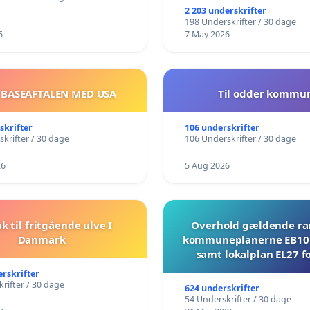
2 203 underskrifter
198 Underskrifter / 30 dage
6
7 May 2026
 BASEAFTALEN MED USA
Til odder kommu
skrifter
106 underskrifter
krifter / 30 dage
106 Underskrifter / 30 dage
26
5 Aug 2026
ak til fritgående ulve I
Overhold gældende r
Danmark
kommuneplanerne EB10 
samt lokalplan EL27 fo
Mosevej 30
erskrifter
rifter / 30 dage
624 underskrifter
54 Underskrifter / 30 dage