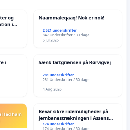
nter og
Naammaleqaaq! Nok er nok!
tion i
de
2 521 underskrifter
847 Underskrifter / 30 dage
5 Jul 2026
e i
Sænk fartgrænsen på Rørvigvej
281 underskrifter
281 Underskrifter / 30 dage
4 Aug 2026
Bevar sikre ridemuligheder på
el lad ham
jernbanestrækningen i Assens
Kommune
174 underskrifter
174 Underskrifter / 30 dage