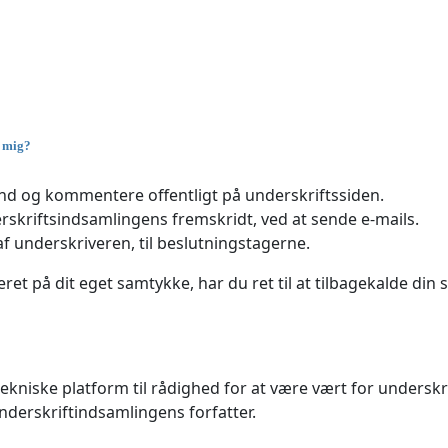
m mig?
 land og kommentere offentligt på underskriftssiden.
skriftsindsamlingens fremskridt, ved at sende e-mails.
af underskriveren, til beslutningstagerne.
t på dit eget samtykke, har du ret til at tilbagekalde din s
 tekniske platform til rådighed for at være vært for unders
underskriftindsamlingens forfatter.