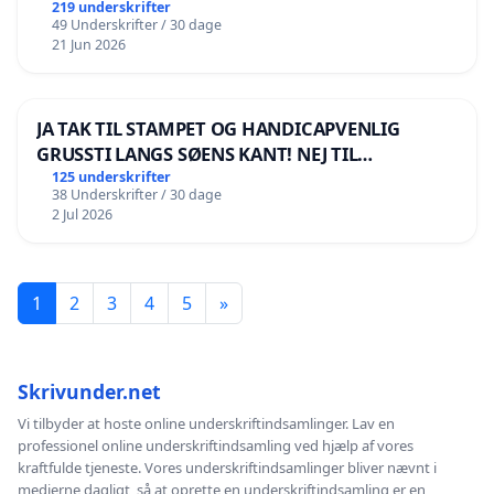
219 underskrifter
49 Underskrifter / 30 dage
21 Jun 2026
JA TAK TIL STAMPET OG HANDICAPVENLIG
GRUSSTI LANGS SØENS KANT! NEJ TIL
BOARDWALK VÆK FRA SØEN
125 underskrifter
38 Underskrifter / 30 dage
2 Jul 2026
1
2
3
4
5
»
Skrivunder.net
Vi tilbyder at hoste online underskriftindsamlinger. Lav en
professionel online underskriftindsamling ved hjælp af vores
kraftfulde tjeneste. Vores underskriftindsamlinger bliver nævnt i
medierne dagligt, så at oprette en underskriftindsamling er en