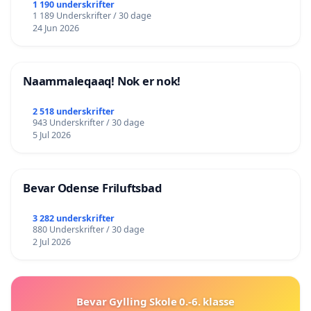
lokalområde i balance
1 190 underskrifter
1 189 Underskrifter / 30 dage
24 Jun 2026
Naammaleqaaq! Nok er nok!
2 518 underskrifter
943 Underskrifter / 30 dage
5 Jul 2026
Bevar Odense Friluftsbad
3 282 underskrifter
880 Underskrifter / 30 dage
2 Jul 2026
Bevar Gylling Skole 0.-6. klasse