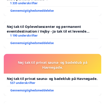
1 335 underskrifter
Gennemsigtighedsmeddelelse
Nej tak til Oplevelsescenter og permanent
eventdestination i Vejby - Ja tak til et levende
lokalområde i balance
1 190 underskrifter
Gennemsigtighedsmeddelelse
Nej tak til privat sauna- og badeklub på
Havnegade.
Nej tak til privat sauna- og badeklub på Havnegade.
537 underskrifter
Gennemsigtighedsmeddelelse