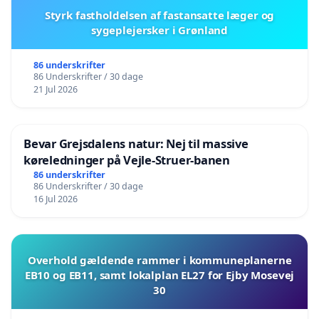
Styrk fastholdelsen af fastansatte læger og
sygeplejersker i Grønland
86 underskrifter
86 Underskrifter / 30 dage
21 Jul 2026
Bevar Grejsdalens natur: Nej til massive
køreledninger på Vejle-Struer-banen
86 underskrifter
86 Underskrifter / 30 dage
16 Jul 2026
Overhold gældende rammer i kommuneplanerne
EB10 og EB11, samt lokalplan EL27 for Ejby Mosevej
30