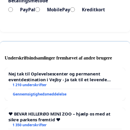
Betalingsmetode
PayPal
MobilePay
Kreditkort
Underskriftsindsamlinger fremhævet af andre brugere
Nej tak til Oplevelsescenter og permanent
eventdestination i Vejby - Ja tak til et levende
lokalområde i balance
1 210 underskrifter
Gennemsigtighedsmeddelelse
❤️ BEVAR HILLERØD MINI ZOO – hjælp os med at
sikre parkens fremtid ❤️
1 350 underskrifter