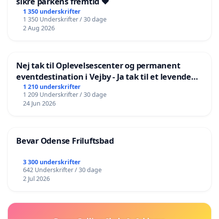
sikre parkens fremtid ❤️
1 350 underskrifter
1 350 Underskrifter / 30 dage
2 Aug 2026
Nej tak til Oplevelsescenter og permanent
eventdestination i Vejby - Ja tak til et levende
lokalområde i balance
1 210 underskrifter
1 209 Underskrifter / 30 dage
24 Jun 2026
Bevar Odense Friluftsbad
3 300 underskrifter
642 Underskrifter / 30 dage
2 Jul 2026