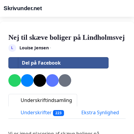
Skrivunder.net
Nej til skæve boliger på Lindholmsvej
Louise Jensen
·
L
Del på Facebook
Underskriftindsamling
Underskrifter
Ekstra Synlighed
223
Vi er imod placering af skæve boliger på