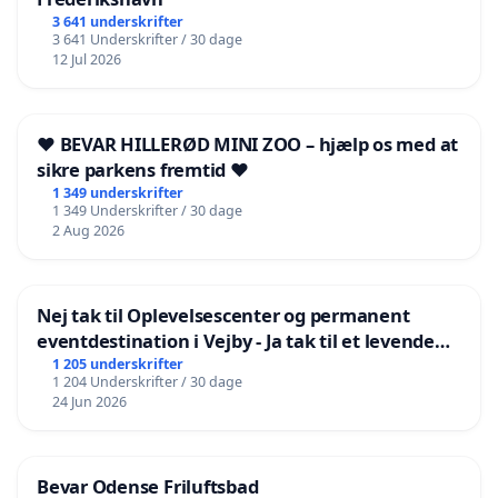
3 641 underskrifter
3 641 Underskrifter / 30 dage
12 Jul 2026
❤️ BEVAR HILLERØD MINI ZOO – hjælp os med at
sikre parkens fremtid ❤️
1 349 underskrifter
1 349 Underskrifter / 30 dage
2 Aug 2026
Nej tak til Oplevelsescenter og permanent
eventdestination i Vejby - Ja tak til et levende
lokalområde i balance
1 205 underskrifter
1 204 Underskrifter / 30 dage
24 Jun 2026
Bevar Odense Friluftsbad