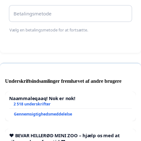
Betalingsmetode
Vælg en betalingsmetode for at fortsætte.
Argumenter for et længere tidsrum hvor det er
Underskriftsindsamlinger fremhævet af andre brugere
tilladt at cykle, på Perlegade:
Naammaleqaaq! Nok er nok!
2 518 underskrifter
ÅBNINGSTIDER
Gennemsigtighedsmeddelelse
De generelle åbningstider, ifølge Visit
❤️ BEVAR HILLERØD MINI ZOO – hjælp os med at
Sønderjylland, for butikker på Perlegade, er