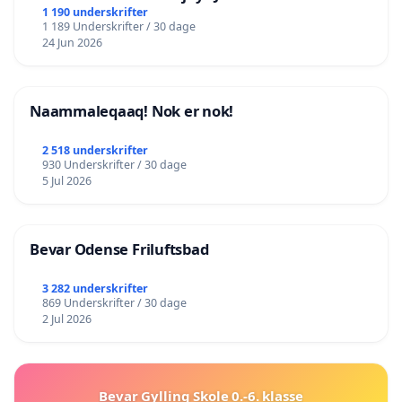
lokalområde i balance
1 190 underskrifter
1 189 Underskrifter / 30 dage
24 Jun 2026
Naammaleqaaq! Nok er nok!
2 518 underskrifter
930 Underskrifter / 30 dage
5 Jul 2026
Bevar Odense Friluftsbad
3 282 underskrifter
869 Underskrifter / 30 dage
2 Jul 2026
Bevar Gylling Skole 0.-6. klasse