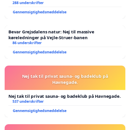
288 underskrifter
Kislings: 09:00 til 17:30 alle dage, og lukket
søndag.
Gennemsigtighedsmeddelelse
Vaffelboden:
Bevar Grejsdalens natur: Nej til massive
9:30 til 17:00 mandag til fredag
køreledninger på Vejle-Struer-banen
10:00 til 16:00 lørdag
86 underskrifter
Lukket søndag.
Gennemsigtighedsmeddelelse
Restauranter:
Jensens Bøfhus:
11:30 til 21:00 alle dage
Nej tak til privat sauna- og badeklub på
Havnegade.
Dining by Kreutzmann
17:00 til 00:00 onsdag til lørdag
Nej tak til privat sauna- og badeklub på Havnegade.
537 underskrifter
Gennemsigtighedsmeddelelse
Det er sikrere for småbørn at lære cykle på en
ikke-trafikeret vej, til institution eller skole,