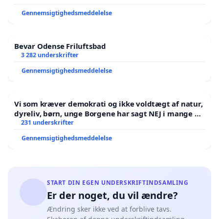
er behov for en ændring af forbuddet 🙏🏻
Gennemsigtighedsmeddelelse
Bevar Odense Friluftsbad
3 282 underskrifter
Gennemsigtighedsmeddelelse
Vi som kræver demokrati og ikke voldtægt af natur,
dyreliv, børn, unge Borgene har sagt NEJ i mange år.
Der er
231 underskrifter
Gennemsigtighedsmeddelelse
START DIN EGEN UNDERSKRIFTINDSAMLING
Er der noget, du vil ændre?
Ændring sker ikke ved at forblive tavs.