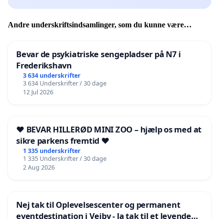
Andre underskriftsindsamlinger, som du kunne være
interesseret i
Bevar de psykiatriske sengepladser på N7 i
Frederikshavn
3 634 underskrifter
3 634 Underskrifter / 30 dage
12 Jul 2026
❤️ BEVAR HILLERØD MINI ZOO – hjælp os med at
sikre parkens fremtid ❤️
1 335 underskrifter
1 335 Underskrifter / 30 dage
2 Aug 2026
Nej tak til Oplevelsescenter og permanent
eventdestination i Vejby - Ja tak til et levende