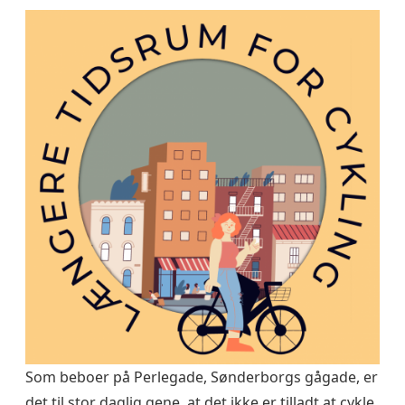
Som beboer på Perlegade, Sønderborgs gågade, er
det til stor daglig gene, at det ikke er tilladt at cykle