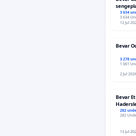
sengepla
Frederi
3 634 un
3 634 Und
12 Jul 20
Bevar Od
3 278 un
1 061 Und
2 Jul 202
Bevar Et
Hadersl
282 unde
282 Unde
13 Jul 20