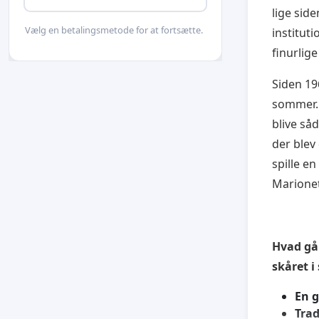
lige sid
Vælg en betalingsmetode for at fortsætte.
institut
finurlige
Siden 196
sommer. E
blive så
der blev 
spille en
Marionet
Hvad går
skåret i
En g
Trad