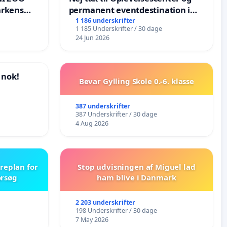
arkens
permanent eventdestination i
Vejby - Ja tak til et levende
1 186 underskrifter
1 185 Underskrifter / 30 dage
lokalområde i balance
24 Jun 2026
 nok!
Bevar Gylling Skole 0.-6. klasse
387 underskrifter
387 Underskrifter / 30 dage
4 Aug 2026
replan for
Stop udvisningen af Miguel lad
orsøg
ham blive i Danmark
2 203 underskrifter
198 Underskrifter / 30 dage
7 May 2026