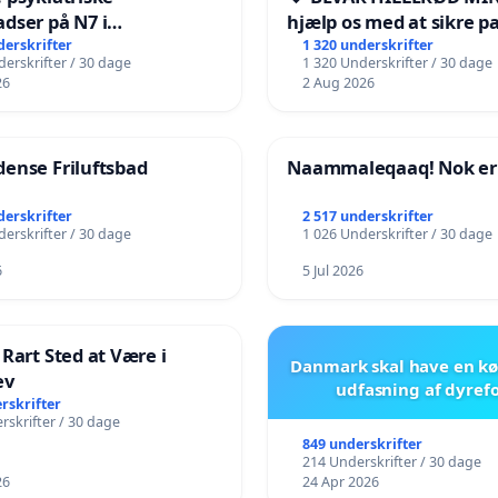
dser på N7 i
hjælp os med at sikre p
kshavn
fremtid ❤️
derskrifter
1 320 underskrifter
erskrifter / 30 dage
1 320 Underskrifter / 30 dage
26
2 Aug 2026
ense Friluftsbad
Naammaleqaaq! Nok er
derskrifter
2 517 underskrifter
erskrifter / 30 dage
1 026 Underskrifter / 30 dage
6
5 Jul 2026
 Rart Sted at Være i
Danmark skal have en kø
ev
udfasning af dyref
rskrifter
rskrifter / 30 dage
849 underskrifter
214 Underskrifter / 30 dage
26
24 Apr 2026