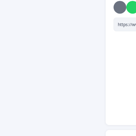
Skriv un
På forhå
/Alle os 