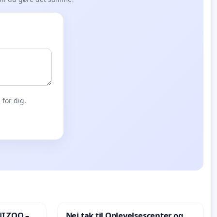
for dig.
I ZOO –
Nej tak til Oplevelsescenter og