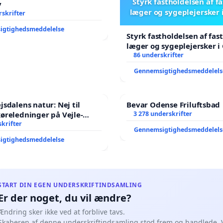
Styrk fastholdelsen af f
v
læger og sygeplejersker 
skrifter
igtighedsmeddelelse
Styrk fastholdelsen af fas
læger og sygeplejersker i
86 underskrifter
Gennemsigtighedsmeddelels
jsdalens natur: Nej til
Bevar Odense Friluftsbad
øreledninger på Vejle-
3 278 underskrifter
anen
krifter
Gennemsigtighedsmeddelels
igtighedsmeddelelse
START DIN EGEN UNDERSKRIFTINDSAMLING
Er der noget, du vil ændre?
Ændring sker ikke ved at forblive tavs.
Skaberen af denne underskriftindsamling stod frem og handlede. 