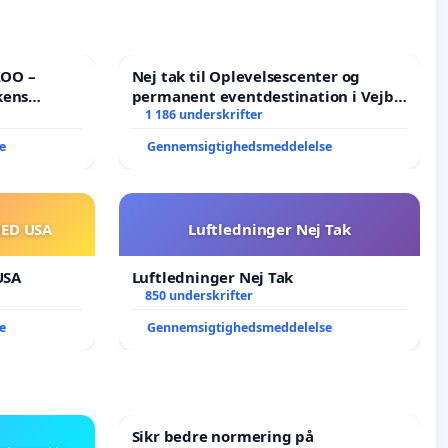
ZOO –
Nej tak til Oplevelsescenter og
kens
permanent eventdestination i Vejby
- Ja tak til et levende lokalområde i
1 186 underskrifter
balance
e
Gennemsigtighedsmeddelelse
MED USA
Luftledninger Nej Tak
USA
Luftledninger Nej Tak
850 underskrifter
e
Gennemsigtighedsmeddelelse
Sikr bedre normering på