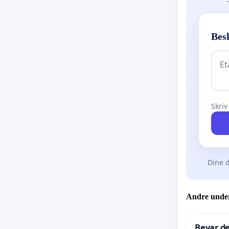
Bes
Skriv
Dine d
Andre under
Bevar de