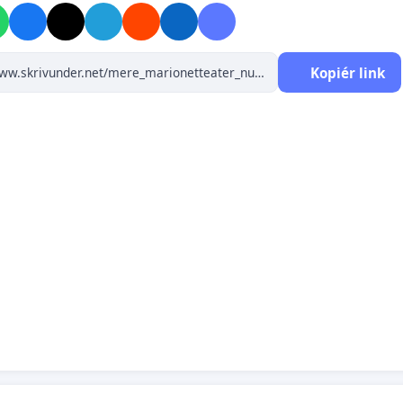
der her for mere Marionet Teater: Nu!
Kopiér link
nd tak for hjælpen.
fra Det Lille Teater og Marionet Teatret