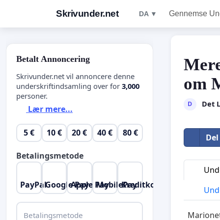
Skrivunder.net
Gennemse Unde
DA ▼
Betalt Annoncering
Mere
Skrivunder.net vil annoncere denne
om M
underskriftindsamling over for
3,000
personer.
Det L
D
Lær mere...
5 €
10 €
20 €
40 €
80 €
Del
Betalingsmetode
Unde
PayPal
Google Pay
Apple Pay
MobilePay
Kreditkort
Unde
Marionet
Betalingsmetode