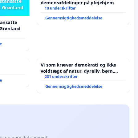
astansatte
demensafdelinger på plejehjem
i Grønland
10 underskrifter
Gennemsigtighedsmeddelelse
tansatte
 Grønland
e
Vi som kræver demokrati og ikke
voldtægt af natur, dyreliv, børn,
unge Borgene har sagt NEJ i mange
231 underskrifter
e
år. Der er
Gennemsigtighedsmeddelelse
Vil du gøre det samme?