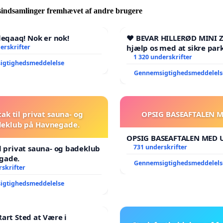
sindsamlinger fremhævet af andre brugere
qaaq! Nok er nok!
❤️ BEVAR HILLERØD MINI 
erskrifter
hjælp os med at sikre par
fremtid ❤️
1 320 underskrifter
igtighedsmeddelelse
Gennemsigtighedsmeddelels
tak til privat sauna- og
OPSIG BASEAFTALEN 
eklub på Havnegade.
OPSIG BASEAFTALEN MED 
731 underskrifter
il privat sauna- og badeklub
gade.
Gennemsigtighedsmeddelels
skrifter
igtighedsmeddelelse
Rart Sted at Være i