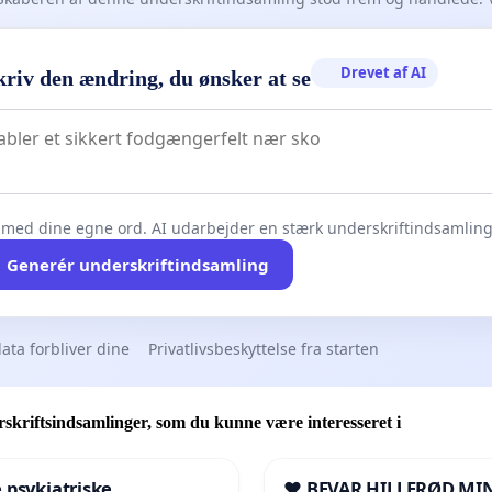
Drevet af AI
kriv den ændring, du ønsker at se
 med dine egne ord. AI udarbejder en stærk underskriftindsamling 
Generér underskriftindsamling
ata forbliver dine
Privatlivsbeskyttelse fra starten
skriftsindsamlinger, som du kunne være interesseret i
 psykiatriske
❤️ BEVAR HILLERØD MIN