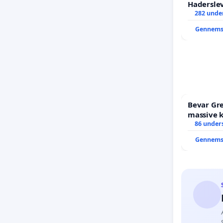
Hadersle
282 under
Gennems
Bevar Gre
massive k
Struer-b
86 unders
Gennems