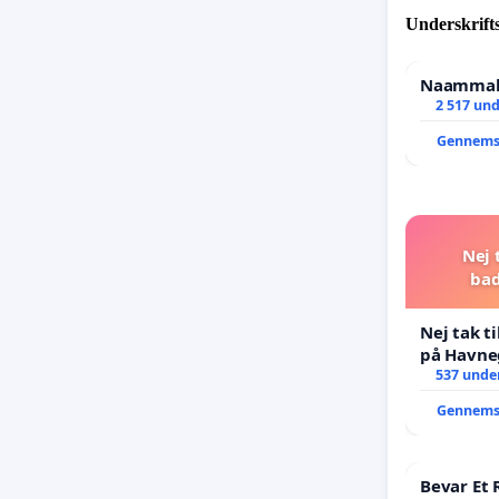
Underskrift
Naammale
2 517 und
Gennems
Nej 
bad
Nej tak t
på Havne
537 under
Gennems
Bevar Et 